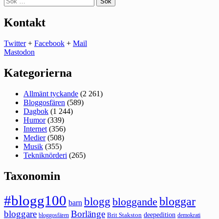
efter:
Kontakt
Twitter
+
Facebook
+
Mail
Mastodon
Kategorierna
Allmänt tyckande
(2 261)
Bloggosfären
(589)
Dagbok
(1 244)
Humor
(339)
Internet
(356)
Medier
(508)
Musik
(355)
Tekniknörderi
(265)
Taxonomin
#blogg100
bloggar
blogg
bloggande
barn
bloggare
Borlänge
deepedition
Brit Stakston
bloggosfären
demokrati