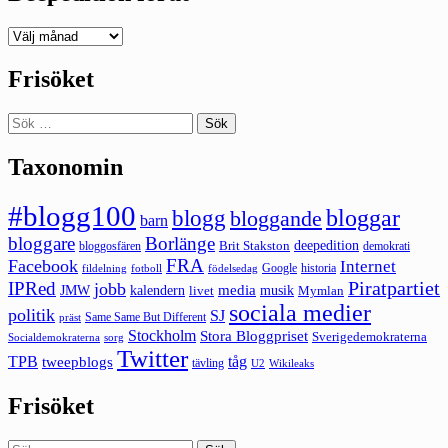
Deepedition
förut
Frisöket
Sök
efter:
Taxonomin
#blogg100
bloggar
blogg
bloggande
barn
bloggare
Borlänge
deepedition
Brit Stakston
bloggosfären
demokrati
FRA
Facebook
Internet
Google
historia
fildelning
fotboll
födelsedag
Piratpartiet
IPRed
jobb
kalendern
media
JMW
livet
musik
Mymlan
sociala medier
politik
SJ
Same Same But Different
präst
Stockholm
Stora Bloggpriset
Sverigedemokraterna
sorg
Socialdemokraterna
Twitter
TPB
tåg
tweepblogs
tävling
U2
Wikileaks
Frisöket
Sök