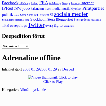
FRA
Facebook
Internet
Google
historia
fildelning
fotboll
födelsedag
Piratpartiet
IPRed
jobb
kalendern
media
JMW
livet
musik
Mymlan
sociala medier
politik
SJ
Same Same But Different
präst
Stockholm
Stora Bloggpriset
Sverigedemokraterna
sorg
Socialdemokraterna
Twitter
TPB
tåg
tweepblogs
tävling
U2
Wikileaks
Deepedition förut
Deepedition
förut
Adrenaline offline
Inlägget gjort
2008 01 29
2008 01 29
av
Deeped
Click to Play
Kategorier:
Allmänt tyckande