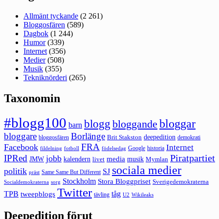
Allmänt tyckande
(2 261)
Bloggosfären
(589)
Dagbok
(1 244)
Humor
(339)
Internet
(356)
Medier
(508)
Musik
(355)
Tekniknörderi
(265)
Taxonomin
#blogg100
bloggar
blogg
bloggande
barn
bloggare
Borlänge
deepedition
Brit Stakston
bloggosfären
demokrati
FRA
Facebook
Internet
Google
historia
fildelning
fotboll
födelsedag
Piratpartiet
IPRed
jobb
kalendern
media
JMW
livet
musik
Mymlan
sociala medier
politik
SJ
Same Same But Different
präst
Stockholm
Stora Bloggpriset
Sverigedemokraterna
sorg
Socialdemokraterna
Twitter
TPB
tåg
tweepblogs
tävling
U2
Wikileaks
Deepedition förut