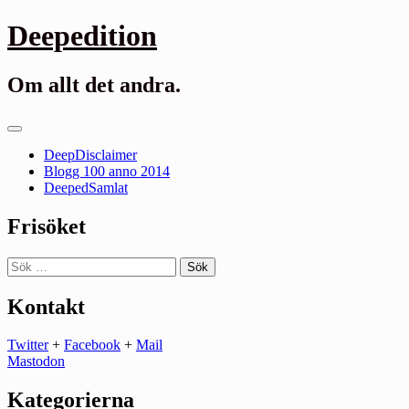
Gå
Deepedition
till
innehåll
Om allt det andra.
Primär
meny
DeepDisclaimer
Blogg 100 anno 2014
DeepedSamlat
Frisöket
Sök
efter:
Kontakt
Twitter
+
Facebook
+
Mail
Mastodon
Kategorierna