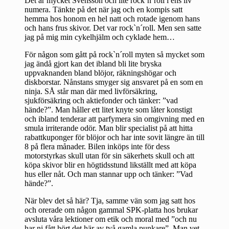
Det är mycket Svensson och lite rock`n´roll i ens liv
numera. Tänkte på det när jag och en kompis satt
hemma hos honom en hel natt och rotade igenom hans
och hans frus skivor. Det var rock`n´roll. Men sen satte
jag på mig min cykelhjälm och cyklade hem…
För någon som gått på rock`n´roll myten så mycket som
jag ändå gjort kan det ibland bli lite bryska
uppvaknanden bland blöjor, räkningshögar och
diskborstar. Nånstans smyger sig ansvaret på en som en
ninja. SÅ står man där med livförsäkring,
sjukförsäkring och aktiefonder och tänker: ”vad
hände?”. Man håller ett litet knyte som låter konstigt
och ibland tenderar att parfymera sin omgivning med en
smula irriterande odör. Man blir specialist på att hitta
rabattkuponger för blöjor och har inte sovit längre än till
8 på flera månader. Bilen inköps inte för dess
motorstyrkas skull utan för sin säkerhets skull och att
köpa skivor blir en högtidsstund likställt med att köpa
hus eller nåt. Och man stannar upp och tänker: ”Vad
hände?”.
När blev det så här? Tja, samme vän som jag satt hos
och orerade om någon gammal SPK-platta hos brukar
avsluta våra lektioner om etik och moral med ”och nu
har ni fått hört det här av två gamla punkare”. Man vet