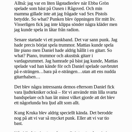
Alltså: jag var en liten lågstadieelev när Ebba Grön
spelade som bäst på Oasen i Rågsved. Och min
mamma gillade inte att jag frågade vad Sex Pistols
betydde. So what? Punken blev öppningen för mitt liv.
Visserligen fick jag inte klippa sönder några kläder men
jag kunde spela in låtar från radion.
Senare startade vi ett punkband. Det var sann punk. Jag
hade precis börjat spela trummor. Mattias kunde spela
lite piano men Daniel hade aldrig hållit i en gitarr. So
what? Piano, trummor och akustisk gitarr i
vardagsrummet. Jag hamrade på bäst jag kunde, Mattias
spelade vad han kände för och Daniel spelade oavbrutet
på e-strängen…bara på e-strängen…utan att ens nudda
gitarrhalsen…
Det blev några intressanta demos eftersom Daniel fick
vara ljudtekniker också – för vi använde min lilla svarta
bandspelare och han lät minst vilket gjorde att det blev
ett någorlunda bra ljud allt som allt.
Kung Kruka blev aldrig speciellt kända. Det berodde
nog på att vi var så mycket punk. Eller att vi var tio
bast.