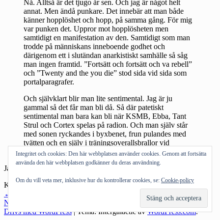
Nå. Alltså är det tjugo år sen. Och jag är något helt
annat. Men ändå punkare. Det innebär att man både
känner hopplöshet och hopp, på samma gång. För mig
var punken det. Uppror mot hopplösheten men
samtidigt en manifestation av den. Samtidigt som man
trodde på människans inneboende godhet och
därigenom ett i slutändan anarkistiskt samhälle så såg
man ingen framtid. ”Fortsätt och fortsätt och va rebell”
och ”Twenty and the you die” stod sida vid sida som
portalparagrafer.
Och självklart blir man lite sentimental. Jag är ju
gammal så det får man bli då. Så där patetiskt
sentimental man bara kan bli när KSMB, Ebba, Tant
Strul och Cortex spelas på radion. Och man själv står
med sonen ryckandes i byxbenet, frun pulandes med
tvätten och en själv i träningsoverallsbrallor vid
disken…
Integritet och cookies: Den här webbplatsen använder cookies. Genom att fortsätta
använda den här webbplatsen godkänner du deras användning.
Ja, kära nån…
Om du vill veta mer, inklusive hur du kontrollerar cookies, se:
Cookie-policy
Kategorier:
Musik
Inläggsnavigering
←
Föregående inlägg
Nästa inlägg
→
Drivs med WordPress
|
Tema: Intergalactic av
WordPress.com
.