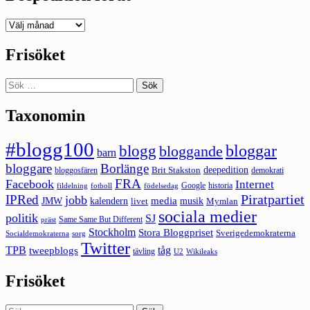
Deepedition
förut
Frisöket
Sök
efter:
Taxonomin
#blogg100
bloggar
blogg
bloggande
barn
bloggare
Borlänge
deepedition
Brit Stakston
bloggosfären
demokrati
FRA
Facebook
Internet
Google
historia
fildelning
fotboll
födelsedag
Piratpartiet
IPRed
jobb
kalendern
media
JMW
livet
musik
Mymlan
sociala medier
politik
SJ
Same Same But Different
präst
Stockholm
Stora Bloggpriset
Sverigedemokraterna
sorg
Socialdemokraterna
Twitter
TPB
tåg
tweepblogs
tävling
U2
Wikileaks
Frisöket
Sök