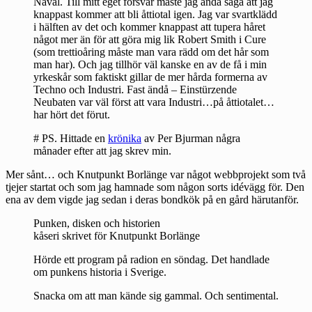
Nåväl. Till mitt eget försvar måste jag ändå säga att jag
knappast kommer att bli åttiotal igen. Jag var svartklädd
i hälften av det och kommer knappast att tupera håret
något mer än för att göra mig lik Robert Smith i Cure
(som trettioåring måste man vara rädd om det hår som
man har). Och jag tillhör väl kanske en av de få i min
yrkeskår som faktiskt gillar de mer hårda formerna av
Techno och Industri. Fast ändå – Einstürzende
Neubaten var väl först att vara Industri…på åttiotalet…
har hört det förut.
# PS. Hittade en
krönika
av Per Bjurman några
månader efter att jag skrev min.
Mer sånt… och Knutpunkt Borlänge var något webbprojekt som två
tjejer startat och som jag hamnade som någon sorts idévägg för. Den
ena av dem vigde jag sedan i deras bondkök på en gård härutanför.
Punken, disken och historien
kåseri skrivet för Knutpunkt Borlänge
Hörde ett program på radion en söndag. Det handlade
om punkens historia i Sverige.
Snacka om att man kände sig gammal. Och sentimental.