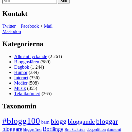
efter:
Kontakt
Twitter
+
Facebook
+
Mail
Mastodon
Kategorierna
Allmänt tyckande
(2 261)
Bloggosfären
(589)
Dagbok
(1 244)
Humor
(339)
Internet
(356)
Medier
(508)
Musik
(355)
Tekniknörderi
(265)
Taxonomin
#blogg100
bloggar
blogg
bloggande
barn
bloggare
Borlänge
deepedition
Brit Stakston
bloggosfären
demokrati