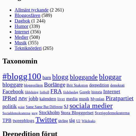
Allmänt tyckande
(2 261)
Bloggosfären
(589)
Dagbok
(1 244)
Humor
(339)
Internet
(356)
Medier
(508)
Musik
(355)
Tekniknörderi
(265)
Taxonomin
#blogg100
bloggar
blogg
bloggande
barn
bloggare
Borlänge
deepedition
Brit Stakston
bloggosfären
demokrati
FRA
Facebook
Internet
Google
historia
fildelning
fotboll
födelsedag
Piratpartiet
IPRed
jobb
kalendern
media
JMW
livet
musik
Mymlan
sociala medier
politik
SJ
Same Same But Different
präst
Stockholm
Stora Bloggpriset
Sverigedemokraterna
sorg
Socialdemokraterna
Twitter
TPB
tåg
tweepblogs
tävling
U2
Wikileaks
Deepedition förut