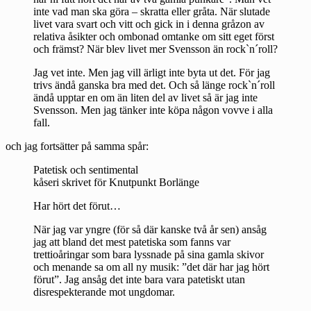
inte vad man ska göra – skratta eller gråta. När slutade
livet vara svart och vitt och gick in i denna gråzon av
relativa åsikter och ombonad omtanke om sitt eget först
och främst? När blev livet mer Svensson än rock`n´roll?
Jag vet inte. Men jag vill ärligt inte byta ut det. För jag
trivs ändå ganska bra med det. Och så länge rock`n´roll
ändå upptar en om än liten del av livet så är jag inte
Svensson. Men jag tänker inte köpa någon vovve i alla
fall.
och jag fortsätter på samma spår:
Patetisk och sentimental
kåseri skrivet för Knutpunkt Borlänge
Har hört det förut…
När jag var yngre (för så där kanske två år sen) ansåg
jag att bland det mest patetiska som fanns var
trettioåringar som bara lyssnade på sina gamla skivor
och menande sa om all ny musik: ”det där har jag hört
förut”. Jag ansåg det inte bara vara patetiskt utan
disrespekterande mot ungdomar.