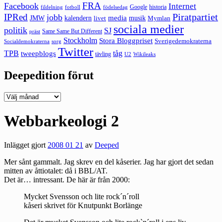
FRA
Facebook
Internet
Google
historia
fildelning
fotboll
födelsedag
Piratpartiet
IPRed
jobb
kalendern
media
JMW
livet
musik
Mymlan
sociala medier
politik
SJ
Same Same But Different
präst
Stockholm
Stora Bloggpriset
Sverigedemokraterna
sorg
Socialdemokraterna
Twitter
TPB
tåg
tweepblogs
tävling
U2
Wikileaks
Deepedition förut
Deepedition
förut
Webbarkeologi 2
Inlägget gjort
2008 01 21
av
Deeped
Mer sånt gammalt. Jag skrev en del kåserier. Jag har gjort det sedan
mitten av åttiotalet: då i BBL/AT.
Det är… intressant. De här är från 2000:
Mycket Svensson och lite rock´n´roll
kåseri skrivet för Knutpunkt Borlänge