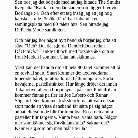
Sen tror jag det började med att jag hittade The Smiths
liveplatta ”Rank” i den där staden som ligger bredvid
Borlänge :-). Och efter ett tag insåg jag att jag nog
kanske skulle försöka få råd att inhandla en
samlingsplatta med 80-talets hits. Sen hittade jag
DePecheMode samlingen.
Och när jag hör något nytt band så börjar jag ofta att
säga ”Och? Det där gjorde DenOchDen redan
DåOchDå.” Tänkte till och med försöka åka och se
Iron Maiden i sommar. Utan att skämmas.
Visst kan det handla om att hela 80-talet kommer att få
en revival snart. Snart kommer de: axelvaddarna,
tuperade håret, piratbrallorna, båtlinningarna, korta
kavajerna, pastellsminket. Hur länge dröjer det innan
Takanooverallerna börjar synas på stan? Pudelfrillan
kommer finnas på fler än Joe Labero och Runar
Sögaard. Sen kommer kråsskjortorna att vara ett sånt
stort mode att vissa dansband får sätta på sig något
annat eftersom de blir för trendiga. Rosa och andra
pasteller blir färgerna. Vänta bara, vänta bara. Någon
mer som känner sig förväntansfulla? Saknar det?
Känner sig som om man mår lite illa?