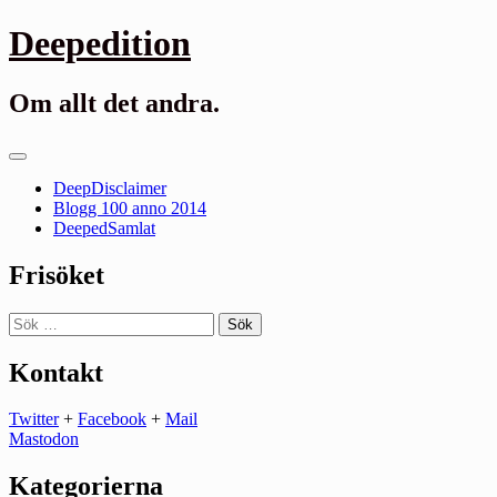
Gå
Deepedition
till
innehåll
Om allt det andra.
Primär
meny
DeepDisclaimer
Blogg 100 anno 2014
DeepedSamlat
Frisöket
Sök
efter:
Kontakt
Twitter
+
Facebook
+
Mail
Mastodon
Kategorierna