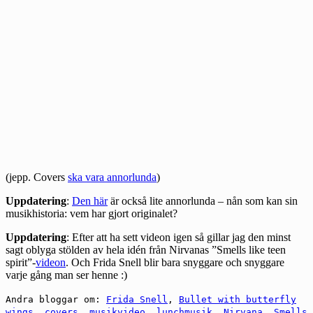
(jepp. Covers
ska vara annorlunda
)
Uppdatering
:
Den här
är också lite annorlunda – nån som kan sin
musikhistoria: vem har gjort originalet?
Uppdatering
: Efter att ha sett videon igen så gillar jag den minst
sagt oblyga stölden av hela idén från Nirvanas ”Smells like teen
spirit”-
videon
. Och Frida Snell blir bara snyggare och snyggare
varje gång man ser henne :)
Andra bloggar om:
Frida Snell
,
Bullet with butterfly
wings
,
covers
,
musikvideo
,
lunchmusik
,
Nirvana
,
Smells