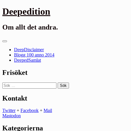
Gå
Deepedition
till
innehåll
Om allt det andra.
Primär
meny
DeepDisclaimer
Blogg 100 anno 2014
DeepedSamlat
Frisöket
Sök
efter:
Kontakt
Twitter
+
Facebook
+
Mail
Mastodon
Kategorierna