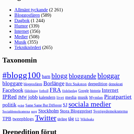
Allmänt tyckande
(2 261)
Bloggosfären
(589)
Dagbok
(1 244)
Humor
(339)
Internet
(356)
Medier
(508)
Musik
(355)
Tekniknörderi
(265)
Taxonomin
#blogg100
bloggar
blogg
bloggande
barn
bloggare
Borlänge
deepedition
Brit Stakston
bloggosfären
demokrati
FRA
Facebook
Internet
Google
historia
fildelning
fotboll
födelsedag
Piratpartiet
IPRed
jobb
kalendern
media
JMW
livet
musik
Mymlan
sociala medier
politik
SJ
Same Same But Different
präst
Stockholm
Stora Bloggpriset
Sverigedemokraterna
sorg
Socialdemokraterna
Twitter
TPB
tåg
tweepblogs
tävling
U2
Wikileaks
Deepedition förut