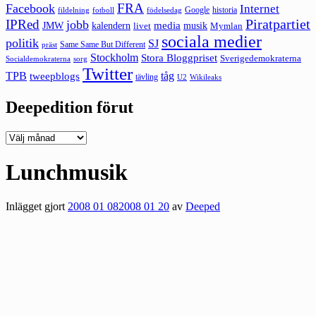
FRA
Facebook
Internet
Google
historia
fildelning
fotboll
födelsedag
Piratpartiet
IPRed
jobb
kalendern
media
JMW
livet
musik
Mymlan
sociala medier
politik
SJ
Same Same But Different
präst
Stockholm
Stora Bloggpriset
Sverigedemokraterna
sorg
Socialdemokraterna
Twitter
TPB
tåg
tweepblogs
tävling
U2
Wikileaks
Deepedition förut
Deepedition
förut
Lunchmusik
Inlägget gjort
2008 01 08
2008 01 20
av
Deeped