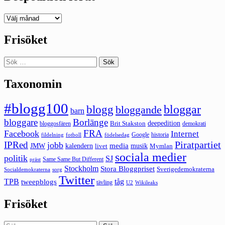
Deepedition
förut
Frisöket
Sök
efter:
Taxonomin
#blogg100
bloggar
blogg
bloggande
barn
bloggare
Borlänge
deepedition
Brit Stakston
bloggosfären
demokrati
FRA
Facebook
Internet
Google
historia
fildelning
fotboll
födelsedag
Piratpartiet
IPRed
jobb
kalendern
media
JMW
livet
musik
Mymlan
sociala medier
politik
SJ
Same Same But Different
präst
Stockholm
Stora Bloggpriset
Sverigedemokraterna
sorg
Socialdemokraterna
Twitter
TPB
tåg
tweepblogs
tävling
U2
Wikileaks
Frisöket
Sök