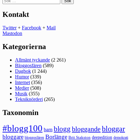
efter:
Kontakt
Twitter
+
Facebook
+
Mail
Mastodon
Kategorierna
Allmänt tyckande
(2 261)
Bloggosfären
(589)
Dagbok
(1 244)
Humor
(339)
Internet
(356)
Medier
(508)
Musik
(355)
Tekniknörderi
(265)
Taxonomin
#blogg100
bloggar
blogg
bloggande
barn
bloggare
Borlänge
deepedition
Brit Stakston
bloggosfären
demokrati