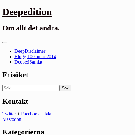
Gå
Deepedition
till
innehåll
Om allt det andra.
Primär
meny
DeepDisclaimer
Blogg 100 anno 2014
DeepedSamlat
Frisöket
Sök
efter:
Kontakt
Twitter
+
Facebook
+
Mail
Mastodon
Kategorierna