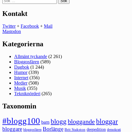
efter:
Kontakt
Twitter
+
Facebook
+
Mail
Mastodon
Kategorierna
Allmänt tyckande
(2 261)
Bloggosfären
(589)
Dagbok
(1 244)
Humor
(339)
Internet
(356)
Medier
(508)
Musik
(355)
Tekniknörderi
(265)
Taxonomin
#blogg100
bloggar
blogg
bloggande
barn
bloggare
Borlänge
deepedition
Brit Stakston
bloggosfären
demokrati