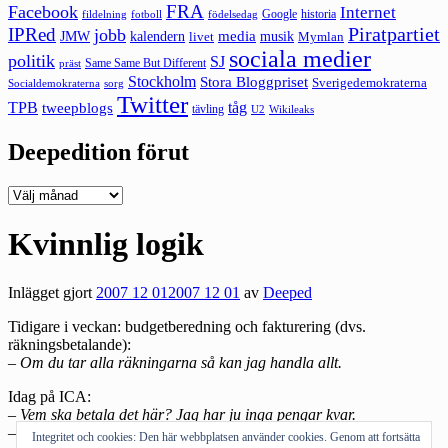
FRA
Facebook
Internet
Google
historia
fildelning
fotboll
födelsedag
Piratpartiet
IPRed
jobb
kalendern
media
JMW
livet
musik
Mymlan
sociala medier
politik
SJ
Same Same But Different
präst
Stockholm
Stora Bloggpriset
Sverigedemokraterna
sorg
Socialdemokraterna
Twitter
TPB
tåg
tweepblogs
tävling
U2
Wikileaks
Deepedition förut
Deepedition
förut
Kvinnlig logik
Inlägget gjort
2007 12 01
2007 12 01
av
Deeped
Tidigare i veckan: budgetberedning och fakturering (dvs.
räkningsbetalande):
– Om du tar alla räkningarna så kan jag handla allt.
Idag på ICA:
– Vem ska betala det här? Jag har ju inga pengar kvar.
– Det får du göra. Det är ju ditt kort vi använt.
Integritet och cookies: Den här webbplatsen använder cookies. Genom att fortsätta