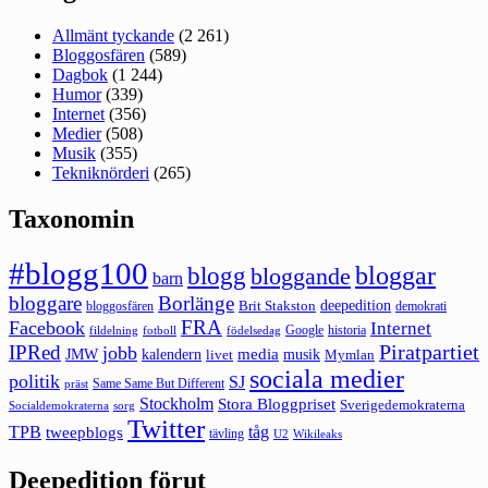
Allmänt tyckande
(2 261)
Bloggosfären
(589)
Dagbok
(1 244)
Humor
(339)
Internet
(356)
Medier
(508)
Musik
(355)
Tekniknörderi
(265)
Taxonomin
#blogg100
bloggar
blogg
bloggande
barn
bloggare
Borlänge
deepedition
Brit Stakston
bloggosfären
demokrati
FRA
Facebook
Internet
Google
historia
fildelning
fotboll
födelsedag
Piratpartiet
IPRed
jobb
kalendern
media
JMW
livet
musik
Mymlan
sociala medier
politik
SJ
Same Same But Different
präst
Stockholm
Stora Bloggpriset
Sverigedemokraterna
sorg
Socialdemokraterna
Twitter
TPB
tåg
tweepblogs
tävling
U2
Wikileaks
Deepedition förut