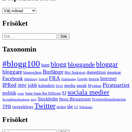
Deepedition
förut
Frisöket
Sök
efter:
Taxonomin
#blogg100
bloggar
blogg
bloggande
barn
bloggare
Borlänge
deepedition
Brit Stakston
bloggosfären
demokrati
FRA
Facebook
Internet
Google
historia
fildelning
fotboll
födelsedag
Piratpartiet
IPRed
jobb
kalendern
media
JMW
livet
musik
Mymlan
sociala medier
politik
SJ
Same Same But Different
präst
Stockholm
Stora Bloggpriset
Sverigedemokraterna
sorg
Socialdemokraterna
Twitter
TPB
tåg
tweepblogs
tävling
U2
Wikileaks
Frisöket
Sök