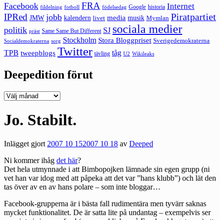
FRA
Facebook
Internet
Google
historia
fildelning
fotboll
födelsedag
Piratpartiet
IPRed
jobb
kalendern
media
JMW
livet
musik
Mymlan
sociala medier
politik
SJ
Same Same But Different
präst
Stockholm
Stora Bloggpriset
Sverigedemokraterna
sorg
Socialdemokraterna
Twitter
TPB
tåg
tweepblogs
tävling
U2
Wikileaks
Deepedition förut
Deepedition
förut
Jo. Stabilt.
Inlägget gjort
2007 10 15
2007 10 18
av
Deeped
Ni kommer ihåg
det här
?
Det hela utmynnade i att Bimbopojken lämnade sin egen grupp (ni
vet han var idog med att påpeka att det var ”hans klubb”) och lät den
tas över av en av hans polare – som inte bloggar…
Facebook-grupperna är i bästa fall rudimentära men tyvärr saknas
mycket funktionalitet. De är satta lite på undantag – exempelvis ser