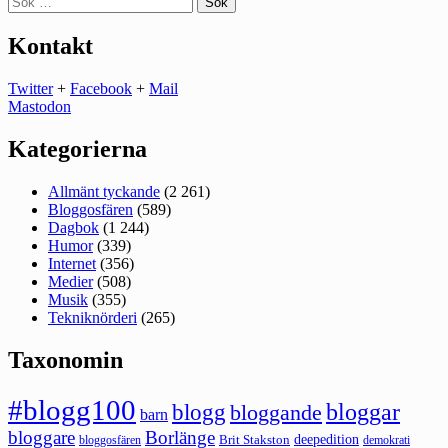
efter:
Kontakt
Twitter
+
Facebook
+
Mail
Mastodon
Kategorierna
Allmänt tyckande
(2 261)
Bloggosfären
(589)
Dagbok
(1 244)
Humor
(339)
Internet
(356)
Medier
(508)
Musik
(355)
Tekniknörderi
(265)
Taxonomin
#blogg100
bloggar
blogg
bloggande
barn
bloggare
Borlänge
deepedition
Brit Stakston
bloggosfären
demokrati