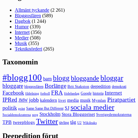
Allmänt tyckande
(2 261)
Bloggosfären
(589)
Dagbok
(1 244)
Humor
(339)
Internet
(356)
Medier
(508)
Musik
(355)
Tekniknörderi
(265)
Taxonomin
#blogg100
bloggar
blogg
bloggande
barn
bloggare
Borlänge
deepedition
Brit Stakston
bloggosfären
demokrati
FRA
Facebook
Internet
Google
historia
fildelning
fotboll
födelsedag
Piratpartiet
IPRed
jobb
kalendern
media
JMW
livet
musik
Mymlan
sociala medier
politik
SJ
Same Same But Different
präst
Stockholm
Stora Bloggpriset
Sverigedemokraterna
sorg
Socialdemokraterna
Twitter
TPB
tåg
tweepblogs
tävling
U2
Wikileaks
Deepedition förut