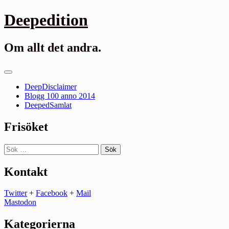
Gå
Deepedition
till
innehåll
Om allt det andra.
Primär
meny
DeepDisclaimer
Blogg 100 anno 2014
DeepedSamlat
Frisöket
Sök
efter:
Kontakt
Twitter
+
Facebook
+
Mail
Mastodon
Kategorierna