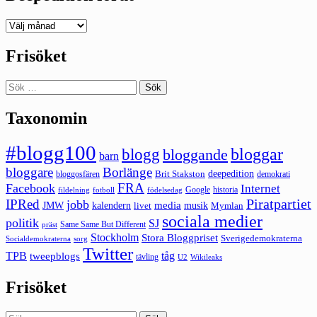
Deepedition
förut
Frisöket
Sök
efter:
Taxonomin
#blogg100
bloggar
blogg
bloggande
barn
bloggare
Borlänge
deepedition
Brit Stakston
bloggosfären
demokrati
FRA
Facebook
Internet
Google
historia
fildelning
fotboll
födelsedag
Piratpartiet
IPRed
jobb
kalendern
media
JMW
livet
musik
Mymlan
sociala medier
politik
SJ
Same Same But Different
präst
Stockholm
Stora Bloggpriset
Sverigedemokraterna
sorg
Socialdemokraterna
Twitter
TPB
tåg
tweepblogs
tävling
U2
Wikileaks
Frisöket
Sök