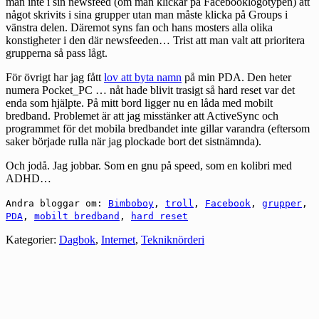
man inte i sin newsfeed (om man klickar på Facebooklogotypen) att
något skrivits i sina grupper utan man måste klicka på Groups i
vänstra delen. Däremot syns fan och hans mosters alla olika
konstigheter i den där newsfeeden… Trist att man valt att prioritera
grupperna så pass lågt.
För övrigt har jag fått
lov att byta namn
på min PDA. Den heter
numera Pocket_PC … nåt hade blivit trasigt så hard reset var det
enda som hjälpte. På mitt bord ligger nu en låda med mobilt
bredband. Problemet är att jag misstänker att ActiveSync och
programmet för det mobila bredbandet inte gillar varandra (eftersom
saker började rulla när jag plockade bort det sistnämnda).
Och jodå. Jag jobbar. Som en gnu på speed, som en kolibri med
ADHD…
Andra bloggar om:
Bimboboy
,
troll
,
Facebook
,
grupper
,
PDA
,
mobilt bredband
,
hard reset
Kategorier:
Dagbok
,
Internet
,
Tekniknörderi