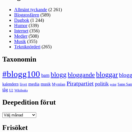
Allmänt tyckande
(2 261)
Bloggosfären
(589)
Dagbok
(1 244)
Humor
(339)
Internet
(356)
Medier
(508)
Musik
(355)
Tekniknörderi
(265)
Taxonomin
#blogg100
bloggar
blogg
bloggande
blogg
barn
Piratpartiet
politik
kalendern
media
livet
musik
Mymlan
Same Same
präst
tåg
U2
Wikileaks
Deepedition förut
Deepedition
förut
Frisöket