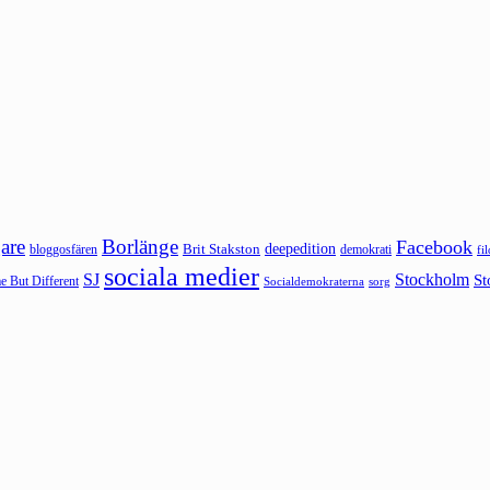
are
Borlänge
Facebook
deepedition
Brit Stakston
bloggosfären
demokrati
fi
sociala medier
SJ
Stockholm
St
 But Different
sorg
Socialdemokraterna