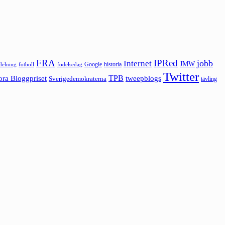
FRA
IPRed
jobb
Internet
JMW
Google
historia
ldelning
fotboll
födelsedag
Twitter
ora Bloggpriset
TPB
tweepblogs
Sverigedemokraterna
tävling