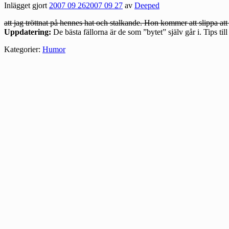
Inlägget gjort
2007 09 26
2007 09 27
av
Deeped
att jag tröttnat på hennes hat och stalkande. Hon kommer att slippa at
Uppdatering:
De bästa fällorna är de som ”bytet” själv går i. Tips t
Kategorier:
Humor