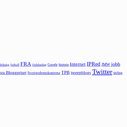
FRA
IPRed
jobb
Internet
JMW
Google
historia
ldelning
fotboll
födelsedag
Twitter
ora Bloggpriset
TPB
tweepblogs
Sverigedemokraterna
tävling