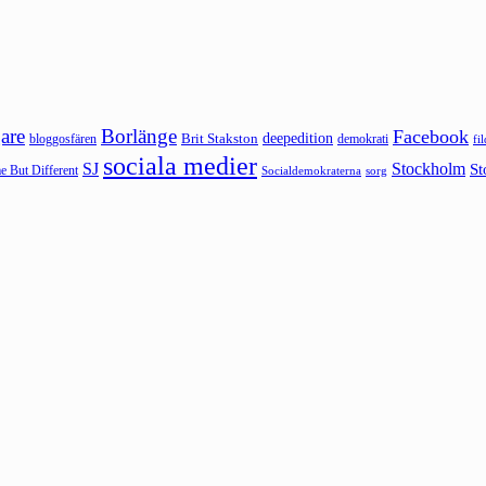
are
Borlänge
Facebook
deepedition
Brit Stakston
bloggosfären
demokrati
fi
sociala medier
SJ
Stockholm
St
 But Different
sorg
Socialdemokraterna