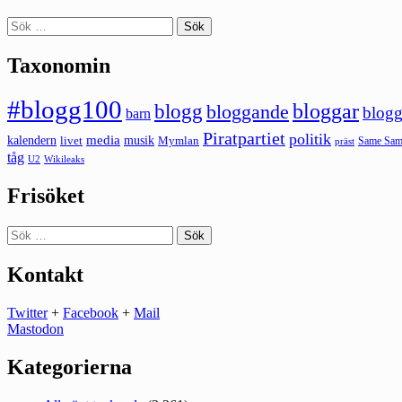
Sök
efter:
Taxonomin
#blogg100
bloggar
blogg
bloggande
blogg
barn
Piratpartiet
politik
kalendern
media
livet
musik
Mymlan
Same Same
präst
tåg
U2
Wikileaks
Frisöket
Sök
efter:
Kontakt
Twitter
+
Facebook
+
Mail
Mastodon
Kategorierna