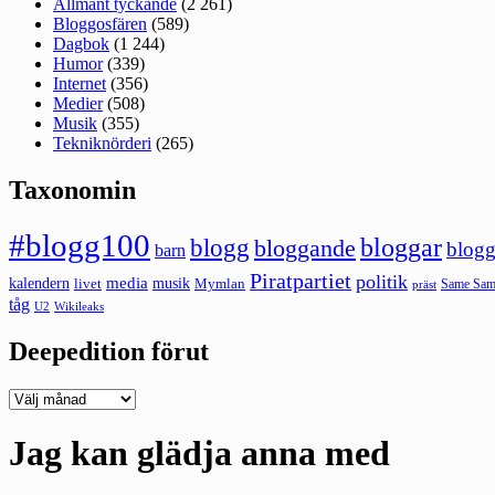
Allmänt tyckande
(2 261)
Bloggosfären
(589)
Dagbok
(1 244)
Humor
(339)
Internet
(356)
Medier
(508)
Musik
(355)
Tekniknörderi
(265)
Taxonomin
#blogg100
bloggar
blogg
bloggande
blogg
barn
Piratpartiet
politik
kalendern
media
livet
musik
Mymlan
Same Same
präst
tåg
U2
Wikileaks
Deepedition förut
Deepedition
förut
Jag kan glädja anna med