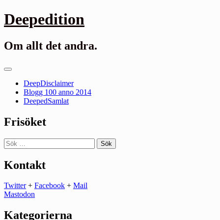
Gå
Deepedition
till
innehåll
Om allt det andra.
Primär
meny
DeepDisclaimer
Blogg 100 anno 2014
DeepedSamlat
Frisöket
Sök
efter:
Kontakt
Twitter
+
Facebook
+
Mail
Mastodon
Kategorierna