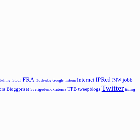
FRA
IPRed
jobb
Internet
JMW
Google
historia
ldelning
fotboll
födelsedag
Twitter
ora Bloggpriset
TPB
tweepblogs
Sverigedemokraterna
tävling