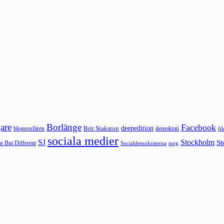
are
Borlänge
Facebook
deepedition
Brit Stakston
bloggosfären
demokrati
fi
sociala medier
SJ
Stockholm
St
 But Different
sorg
Socialdemokraterna