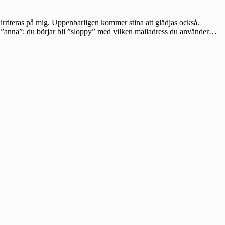
t irriteras på mig. Uppenbarligen kommer stina att glädjas också.
ill ”anna”: du börjar bli ”sloppy” med vilken mailadress du använder…