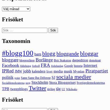
Deepedition
förut
Frisöket
Sök
efter:
Taxonomin
#blogg100
bloggar
blogg
bloggande
barn
bloggare
Borlänge
deepedition
Brit Stakston
bloggosfären
demokrati
FRA
Facebook
Internet
Google
historia
fildelning
fotboll
födelsedag
Piratpartiet
IPRed
jobb
kalendern
media
JMW
livet
musik
Mymlan
sociala medier
politik
SJ
Same Same But Different
präst
Stockholm
Stora Bloggpriset
Sverigedemokraterna
sorg
Socialdemokraterna
Twitter
TPB
tåg
tweepblogs
tävling
U2
Wikileaks
Frisöket
Sök