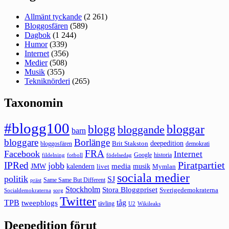
Allmänt tyckande
(2 261)
Bloggosfären
(589)
Dagbok
(1 244)
Humor
(339)
Internet
(356)
Medier
(508)
Musik
(355)
Tekniknörderi
(265)
Taxonomin
#blogg100
bloggar
blogg
bloggande
barn
bloggare
Borlänge
deepedition
Brit Stakston
bloggosfären
demokrati
FRA
Facebook
Internet
Google
historia
fildelning
fotboll
födelsedag
Piratpartiet
IPRed
jobb
kalendern
media
JMW
livet
musik
Mymlan
sociala medier
politik
SJ
Same Same But Different
präst
Stockholm
Stora Bloggpriset
Sverigedemokraterna
sorg
Socialdemokraterna
Twitter
TPB
tåg
tweepblogs
tävling
U2
Wikileaks
Deepedition förut