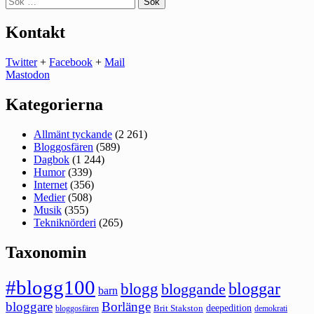
efter:
Kontakt
Twitter
+
Facebook
+
Mail
Mastodon
Kategorierna
Allmänt tyckande
(2 261)
Bloggosfären
(589)
Dagbok
(1 244)
Humor
(339)
Internet
(356)
Medier
(508)
Musik
(355)
Tekniknörderi
(265)
Taxonomin
#blogg100
bloggar
blogg
bloggande
barn
bloggare
Borlänge
deepedition
Brit Stakston
bloggosfären
demokrati