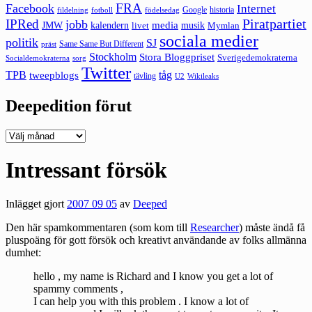
FRA
Facebook
Internet
Google
historia
fildelning
fotboll
födelsedag
Piratpartiet
IPRed
jobb
kalendern
media
JMW
livet
musik
Mymlan
sociala medier
politik
SJ
Same Same But Different
präst
Stockholm
Stora Bloggpriset
Sverigedemokraterna
sorg
Socialdemokraterna
Twitter
TPB
tåg
tweepblogs
tävling
U2
Wikileaks
Deepedition förut
Deepedition
förut
Intressant försök
Inlägget gjort
2007 09 05
av
Deeped
Den här spamkommentaren (som kom till
Researcher
) måste ändå få
pluspoäng för gott försök och kreativt användande av folks allmänna
dumhet:
hello , my name is Richard and I know you get a lot of
spammy comments ,
I can help you with this problem . I know a lot of