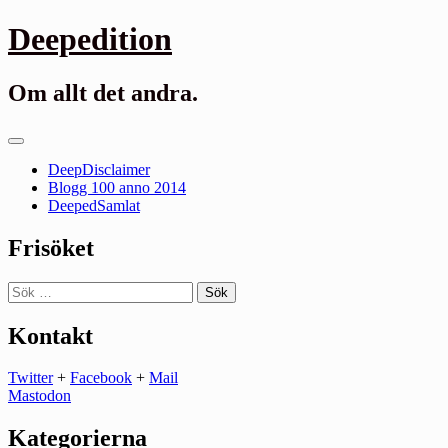
Gå
Deepedition
till
innehåll
Om allt det andra.
Primär
meny
DeepDisclaimer
Blogg 100 anno 2014
DeepedSamlat
Frisöket
Sök
efter:
Kontakt
Twitter
+
Facebook
+
Mail
Mastodon
Kategorierna