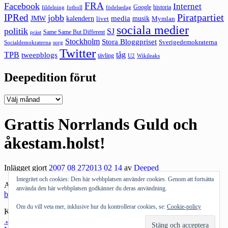
FRA
Facebook
Internet
Google
historia
fildelning
fotboll
födelsedag
Piratpartiet
IPRed
jobb
kalendern
media
JMW
livet
musik
Mymlan
sociala medier
politik
SJ
Same Same But Different
präst
Stockholm
Stora Bloggpriset
Sverigedemokraterna
sorg
Socialdemokraterna
Twitter
TPB
tåg
tweepblogs
tävling
U2
Wikileaks
Deepedition förut
Deepedition
förut
Grattis Norrlands Guld och
åkestam.holst!
Inlägget gjort
2007 08 27
2013 02 14
av
Deeped
Integritet och cookies: Den här webbplatsen använder cookies. Genom att fortsätta
Alla
jeansen sålde slut på ingen tid alls.
. Göran har
bilderna och
använda den här webbplatsen godkänner du deras användning.
berättelsen
.
Om du vill veta mer, inklusive hur du kontrollerar cookies, se:
Cookie-policy
Kategorier:
Internet
,
Medier
Inläggsnavigering
←
Föregående inlägg