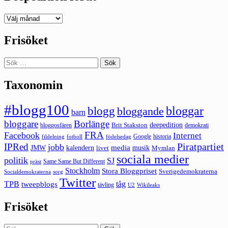
Deepedition
förut
Frisöket
Sök
efter:
Taxonomin
#blogg100
bloggar
blogg
bloggande
barn
bloggare
Borlänge
deepedition
Brit Stakston
bloggosfären
demokrati
FRA
Facebook
Internet
Google
historia
fildelning
fotboll
födelsedag
Piratpartiet
IPRed
jobb
kalendern
media
JMW
livet
musik
Mymlan
sociala medier
politik
SJ
Same Same But Different
präst
Stockholm
Stora Bloggpriset
Sverigedemokraterna
sorg
Socialdemokraterna
Twitter
TPB
tåg
tweepblogs
tävling
U2
Wikileaks
Frisöket
Sök