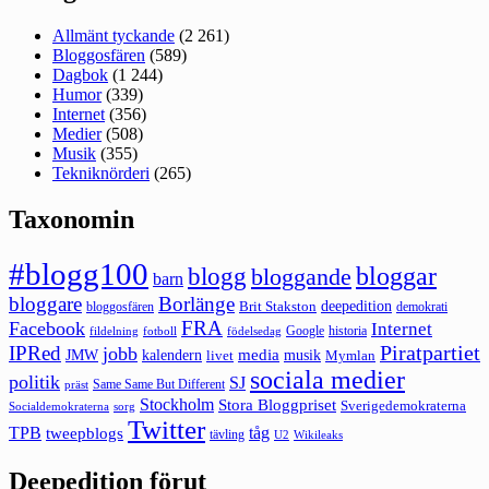
Allmänt tyckande
(2 261)
Bloggosfären
(589)
Dagbok
(1 244)
Humor
(339)
Internet
(356)
Medier
(508)
Musik
(355)
Tekniknörderi
(265)
Taxonomin
#blogg100
bloggar
blogg
bloggande
barn
bloggare
Borlänge
deepedition
Brit Stakston
bloggosfären
demokrati
FRA
Facebook
Internet
Google
historia
fildelning
fotboll
födelsedag
Piratpartiet
IPRed
jobb
kalendern
media
JMW
livet
musik
Mymlan
sociala medier
politik
SJ
Same Same But Different
präst
Stockholm
Stora Bloggpriset
Sverigedemokraterna
sorg
Socialdemokraterna
Twitter
TPB
tåg
tweepblogs
tävling
U2
Wikileaks
Deepedition förut