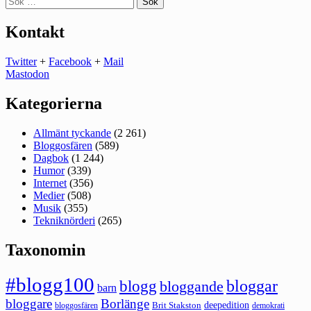
efter:
Kontakt
Twitter
+
Facebook
+
Mail
Mastodon
Kategorierna
Allmänt tyckande
(2 261)
Bloggosfären
(589)
Dagbok
(1 244)
Humor
(339)
Internet
(356)
Medier
(508)
Musik
(355)
Tekniknörderi
(265)
Taxonomin
#blogg100
bloggar
blogg
bloggande
barn
bloggare
Borlänge
deepedition
Brit Stakston
bloggosfären
demokrati