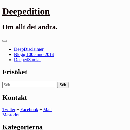
Gå
Deepedition
till
innehåll
Om allt det andra.
Primär
meny
DeepDisclaimer
Blogg 100 anno 2014
DeepedSamlat
Frisöket
Sök
efter:
Kontakt
Twitter
+
Facebook
+
Mail
Mastodon
Kategorierna