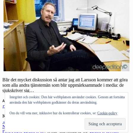
Blir det mycket diskussion så antar jag att Larsson kommer att göra
som alla andra tjänstemän som blir uppmärksammade i media: de
sjukskriver sig…
Integritet och cookies: Den här webbplatsen använder cookies. Genom att fortsätta
Andra om:
Jan Larsson
,
Lenin
,
sjukskrivning
,
använda den här webbplatsen godkänner du deras användning.
riktlinjer
,
sänka
Om du vill veta mer, inklusive hur du kontrollerar cookies, se:
Cookie-policy
Kategorier:
Allmänt tyckande
Inläggsnavigering
←
Föregående inlägg
Nästa inlägg
→
Drivs med WordPress
|
Tema: Intergalactic av
WordPress.com
.