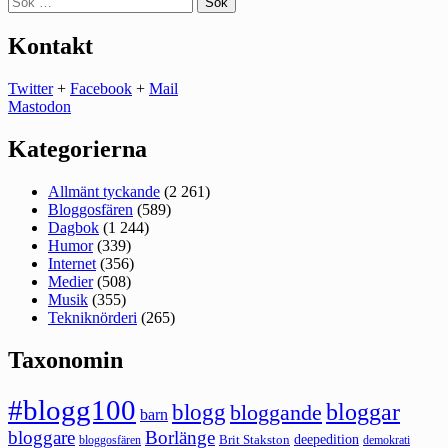
efter:
Kontakt
Twitter
+
Facebook
+
Mail
Mastodon
Kategorierna
Allmänt tyckande
(2 261)
Bloggosfären
(589)
Dagbok
(1 244)
Humor
(339)
Internet
(356)
Medier
(508)
Musik
(355)
Tekniknörderi
(265)
Taxonomin
#blogg100
bloggar
blogg
bloggande
barn
bloggare
Borlänge
deepedition
Brit Stakston
bloggosfären
demokrati