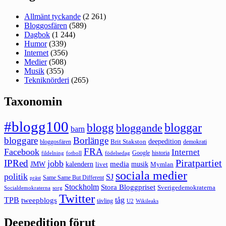
Allmänt tyckande
(2 261)
Bloggosfären
(589)
Dagbok
(1 244)
Humor
(339)
Internet
(356)
Medier
(508)
Musik
(355)
Tekniknörderi
(265)
Taxonomin
#blogg100
bloggar
blogg
bloggande
barn
bloggare
Borlänge
deepedition
Brit Stakston
bloggosfären
demokrati
FRA
Facebook
Internet
Google
historia
fildelning
fotboll
födelsedag
Piratpartiet
IPRed
jobb
kalendern
media
JMW
livet
musik
Mymlan
sociala medier
politik
SJ
Same Same But Different
präst
Stockholm
Stora Bloggpriset
Sverigedemokraterna
sorg
Socialdemokraterna
Twitter
TPB
tåg
tweepblogs
tävling
U2
Wikileaks
Deepedition förut