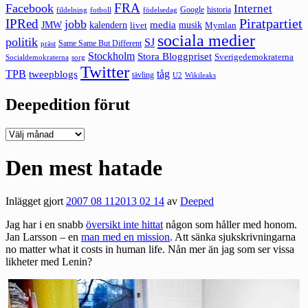
FRA
Facebook
Internet
Google
historia
fildelning
fotboll
födelsedag
Piratpartiet
IPRed
jobb
kalendern
media
JMW
livet
musik
Mymlan
sociala medier
politik
SJ
Same Same But Different
präst
Stockholm
Stora Bloggpriset
Sverigedemokraterna
sorg
Socialdemokraterna
Twitter
TPB
tåg
tweepblogs
tävling
U2
Wikileaks
Deepedition förut
Deepedition
förut
Den mest hatade
Inlägget gjort
2007 08 11
2013 02 14
av
Deeped
Jag har i en snabb
översikt inte hittat
någon som håller med honom.
Jan Larsson – en
man med en mission
. Att sänka sjukskrivningarna
no matter what it costs in human life. Nån mer än jag som ser vissa
likheter med Lenin?