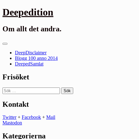
Gå
Deepedition
till
innehåll
Om allt det andra.
Primär
meny
DeepDisclaimer
Blogg 100 anno 2014
DeepedSamlat
Frisöket
Sök
efter:
Kontakt
Twitter
+
Facebook
+
Mail
Mastodon
Kategorierna