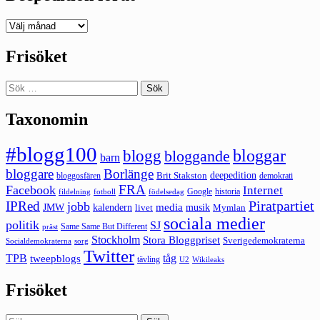
Deepedition
förut
Frisöket
Sök
efter:
Taxonomin
#blogg100
bloggar
blogg
bloggande
barn
bloggare
Borlänge
deepedition
Brit Stakston
bloggosfären
demokrati
FRA
Facebook
Internet
Google
historia
fildelning
fotboll
födelsedag
Piratpartiet
IPRed
jobb
kalendern
media
JMW
livet
musik
Mymlan
sociala medier
politik
SJ
Same Same But Different
präst
Stockholm
Stora Bloggpriset
Sverigedemokraterna
sorg
Socialdemokraterna
Twitter
TPB
tåg
tweepblogs
tävling
U2
Wikileaks
Frisöket
Sök