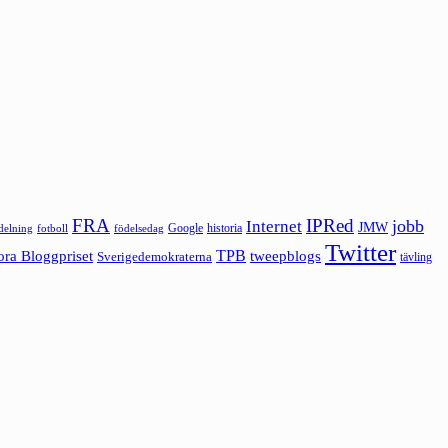
FRA
IPRed
jobb
Internet
JMW
Google
historia
ldelning
fotboll
födelsedag
Twitter
ora Bloggpriset
TPB
tweepblogs
Sverigedemokraterna
tävling