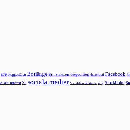
are
Borlänge
Facebook
deepedition
Brit Stakston
bloggosfären
demokrati
fi
sociala medier
SJ
Stockholm
St
 But Different
sorg
Socialdemokraterna