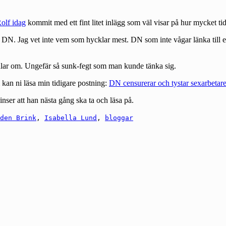
olf idag
kommit med ett fint litet inlägg som väl visar på hur mycket tid
DN. Jag vet inte vem som hycklar mest. DN som inte vågar länka till en 
ndlar om. Ungefär så sunk-fegt som man kunde tänka sig.
 kan ni läsa min tidigare postning:
DN censurerar och tystar sexarbetar
nser att han nästa gång ska ta och läsa på.
den Brink
,
Isabella Lund
,
bloggar