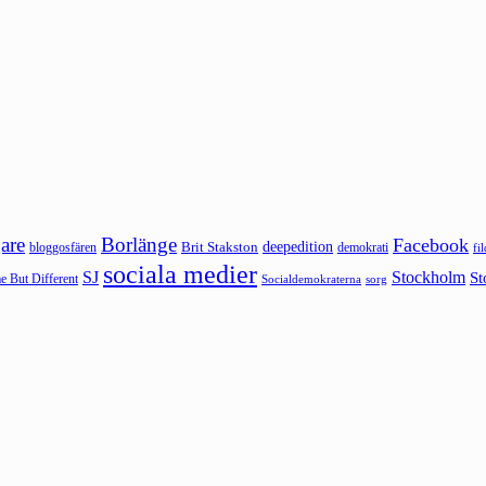
are
Borlänge
Facebook
deepedition
Brit Stakston
bloggosfären
demokrati
fi
sociala medier
SJ
Stockholm
St
 But Different
sorg
Socialdemokraterna