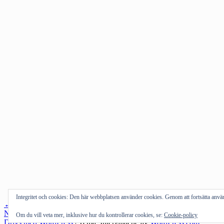
Integritet och cookies: Den här webbplatsen använder cookies. Genom att fortsätta an
Inläggsnavigering
←
Föregående inlägg
Nästa inlägg
→
Om du vill veta mer, inklusive hur du kontrollerar cookies, se:
Cookie-policy
Drivs med WordPress
|
Tema: Intergalactic av
WordPress.com
.