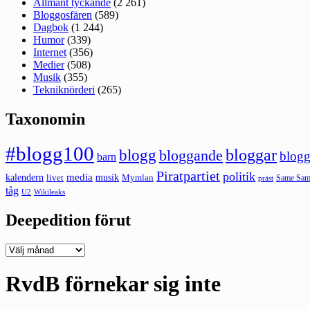
Allmänt tyckande
(2 261)
Bloggosfären
(589)
Dagbok
(1 244)
Humor
(339)
Internet
(356)
Medier
(508)
Musik
(355)
Tekniknörderi
(265)
Taxonomin
#blogg100
bloggar
blogg
bloggande
blogg
barn
Piratpartiet
politik
kalendern
media
livet
musik
Mymlan
Same Same
präst
tåg
U2
Wikileaks
Deepedition förut
Deepedition
förut
RvdB förnekar sig inte