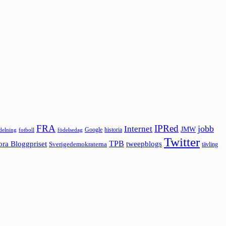
FRA
IPRed
jobb
Internet
JMW
Google
historia
ldelning
fotboll
födelsedag
Twitter
ora Bloggpriset
TPB
tweepblogs
Sverigedemokraterna
tävling