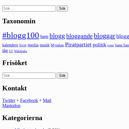
Sök
efter:
Taxonomin
#blogg100
bloggar
blogg
bloggande
blogg
barn
Piratpartiet
politik
kalendern
media
livet
musik
Mymlan
Same Same
präst
tåg
U2
Wikileaks
Frisöket
Sök
efter:
Kontakt
Twitter
+
Facebook
+
Mail
Mastodon
Kategorierna