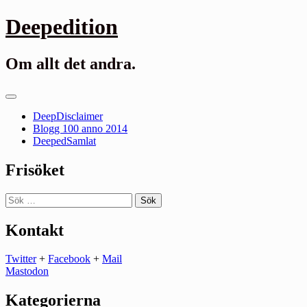
Gå
Deepedition
till
innehåll
Om allt det andra.
Primär
meny
DeepDisclaimer
Blogg 100 anno 2014
DeepedSamlat
Frisöket
Sök
efter:
Kontakt
Twitter
+
Facebook
+
Mail
Mastodon
Kategorierna