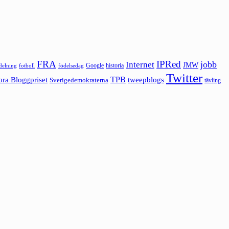
FRA
IPRed
jobb
Internet
JMW
Google
historia
ldelning
fotboll
födelsedag
Twitter
ora Bloggpriset
TPB
tweepblogs
Sverigedemokraterna
tävling