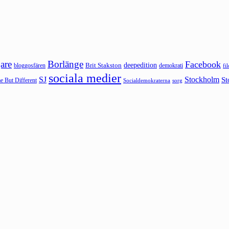
are
Borlänge
Facebook
deepedition
Brit Stakston
bloggosfären
demokrati
fi
sociala medier
SJ
Stockholm
St
 But Different
sorg
Socialdemokraterna