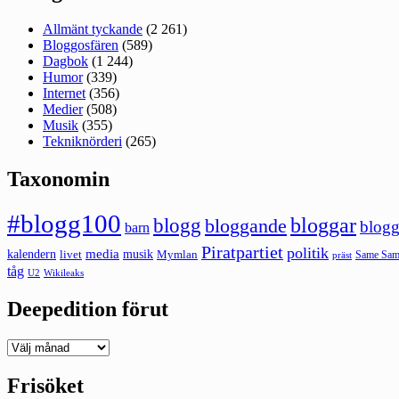
Allmänt tyckande
(2 261)
Bloggosfären
(589)
Dagbok
(1 244)
Humor
(339)
Internet
(356)
Medier
(508)
Musik
(355)
Tekniknörderi
(265)
Taxonomin
#blogg100
bloggar
blogg
bloggande
blogg
barn
Piratpartiet
politik
kalendern
media
livet
musik
Mymlan
Same Same
präst
tåg
U2
Wikileaks
Deepedition förut
Deepedition
förut
Frisöket