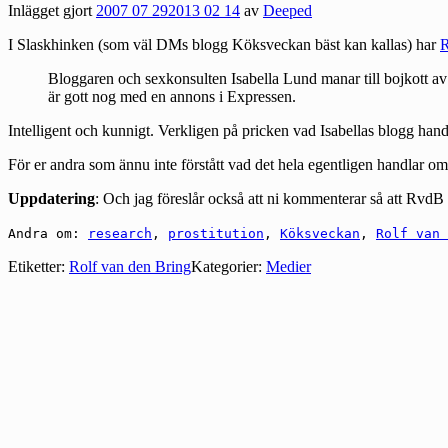
Inlägget gjort
2007 07 29
2013 02 14
av
Deeped
I Slaskhinken (som väl DMs blogg Köksveckan bäst kan kallas) har
R
Bloggaren och sexkonsulten Isabella Lund manar till bojkott av 
är gott nog med en annons i Expressen.
Intelligent och kunnigt. Verkligen på pricken vad Isabellas blogg ha
För er andra som ännu inte förstått vad det hela egentligen handlar om
Uppdatering
: Och jag föreslår också att ni kommenterar så att RvdB i
Andra om:
research
,
prostitution
,
Köksveckan
,
Rolf van 
Etiketter:
Rolf van den Bring
Kategorier:
Medier