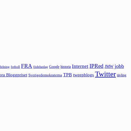
FRA
IPRed
jobb
Internet
JMW
Google
historia
ldelning
fotboll
födelsedag
Twitter
ora Bloggpriset
TPB
tweepblogs
Sverigedemokraterna
tävling