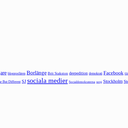
are
Borlänge
Facebook
deepedition
Brit Stakston
bloggosfären
demokrati
fi
sociala medier
SJ
Stockholm
St
 But Different
sorg
Socialdemokraterna