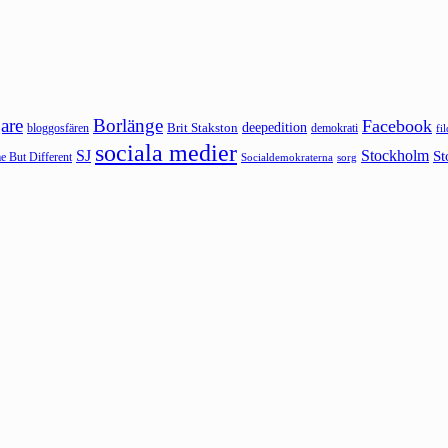
are
Borlänge
Facebook
deepedition
Brit Stakston
bloggosfären
demokrati
fi
sociala medier
SJ
Stockholm
St
 But Different
sorg
Socialdemokraterna