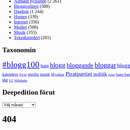
Allmänt tyckande
(2 261)
Bloggosfären
(589)
Dagbok
(1 244)
Humor
(339)
Internet
(356)
Medier
(508)
Musik
(355)
Tekniknörderi
(265)
Taxonomin
#blogg100
bloggar
blogg
bloggande
blogg
barn
Piratpartiet
politik
kalendern
media
livet
musik
Mymlan
Same Same
präst
tåg
U2
Wikileaks
Deepedition förut
Deepedition
förut
404