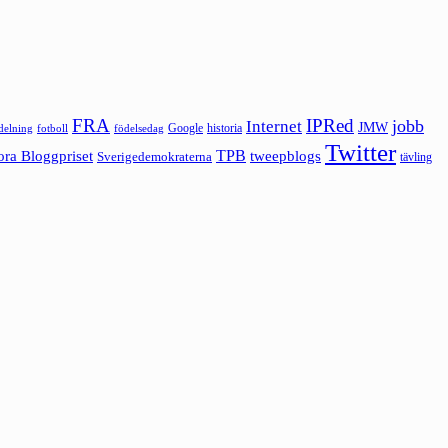
FRA
IPRed
jobb
Internet
JMW
Google
historia
ldelning
fotboll
födelsedag
Twitter
ora Bloggpriset
TPB
tweepblogs
Sverigedemokraterna
tävling