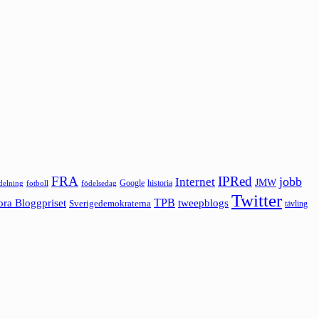
FRA
IPRed
jobb
Internet
JMW
Google
historia
ldelning
fotboll
födelsedag
Twitter
ora Bloggpriset
TPB
tweepblogs
Sverigedemokraterna
tävling