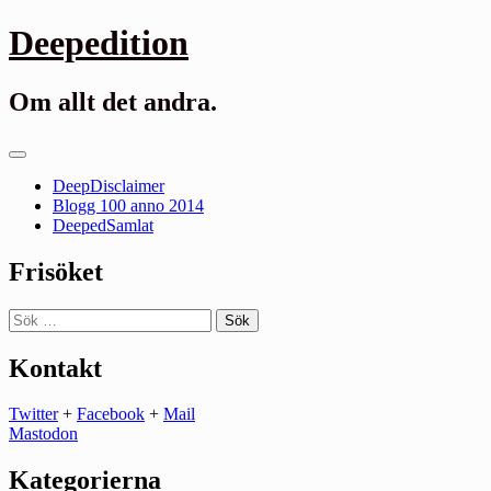
Gå
Deepedition
till
innehåll
Om allt det andra.
Primär
meny
DeepDisclaimer
Blogg 100 anno 2014
DeepedSamlat
Frisöket
Sök
efter:
Kontakt
Twitter
+
Facebook
+
Mail
Mastodon
Kategorierna