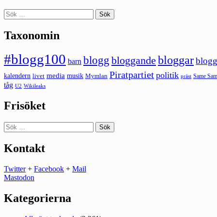
Sök
efter:
Taxonomin
#blogg100
bloggar
blogg
bloggande
blogg
barn
Piratpartiet
politik
kalendern
media
livet
musik
Mymlan
Same Same
präst
tåg
U2
Wikileaks
Frisöket
Sök
efter:
Kontakt
Twitter
+
Facebook
+
Mail
Mastodon
Kategorierna