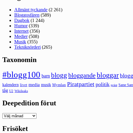
Allmänt tyckande
(2 261)
Bloggosfären
(589)
Dagbok
(1 244)
Humor
(339)
Internet
(356)
Medier
(508)
Musik
(355)
Tekniknörderi
(265)
Taxonomin
#blogg100
bloggar
blogg
bloggande
blogg
barn
Piratpartiet
politik
kalendern
media
livet
musik
Mymlan
Same Same
präst
tåg
U2
Wikileaks
Deepedition förut
Deepedition
förut
Frisöket