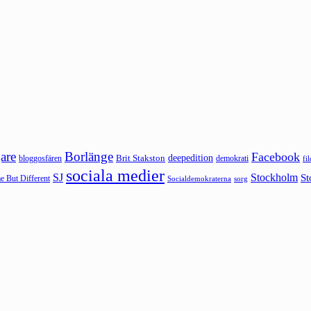
are
Borlänge
Facebook
deepedition
Brit Stakston
bloggosfären
demokrati
fi
sociala medier
SJ
Stockholm
St
 But Different
sorg
Socialdemokraterna