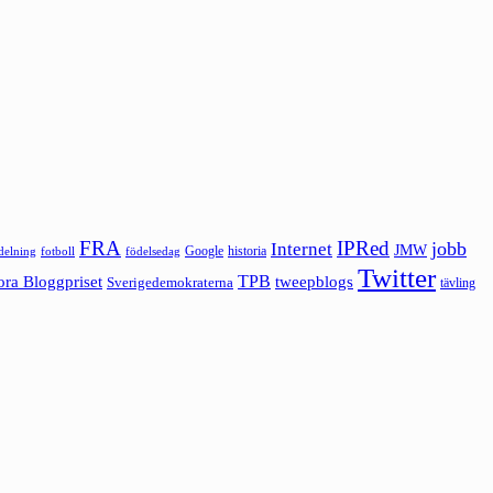
FRA
IPRed
jobb
Internet
JMW
Google
historia
ldelning
fotboll
födelsedag
Twitter
ora Bloggpriset
TPB
tweepblogs
Sverigedemokraterna
tävling