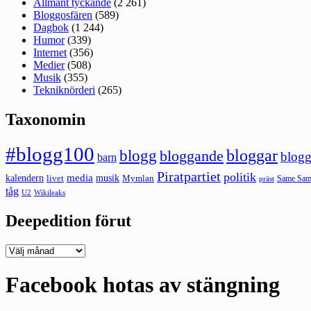
Allmänt tyckande
(2 261)
Bloggosfären
(589)
Dagbok
(1 244)
Humor
(339)
Internet
(356)
Medier
(508)
Musik
(355)
Tekniknörderi
(265)
Taxonomin
#blogg100
bloggar
blogg
bloggande
blogg
barn
Piratpartiet
politik
kalendern
media
livet
musik
Mymlan
Same Same
präst
tåg
U2
Wikileaks
Deepedition förut
Deepedition
förut
Facebook hotas av stängning