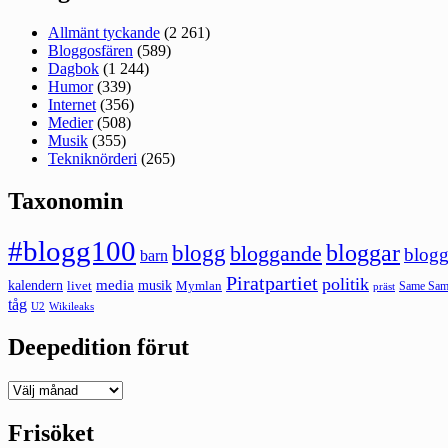
Allmänt tyckande
(2 261)
Bloggosfären
(589)
Dagbok
(1 244)
Humor
(339)
Internet
(356)
Medier
(508)
Musik
(355)
Tekniknörderi
(265)
Taxonomin
#blogg100
bloggar
blogg
bloggande
blogg
barn
Piratpartiet
politik
kalendern
media
livet
musik
Mymlan
Same Same
präst
tåg
U2
Wikileaks
Deepedition förut
Deepedition
förut
Frisöket