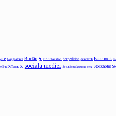
are
Borlänge
Facebook
deepedition
Brit Stakston
bloggosfären
demokrati
fi
sociala medier
SJ
Stockholm
St
 But Different
sorg
Socialdemokraterna