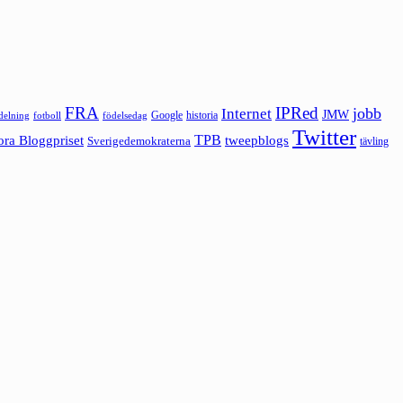
FRA
IPRed
jobb
Internet
JMW
Google
historia
ldelning
fotboll
födelsedag
Twitter
ora Bloggpriset
TPB
tweepblogs
Sverigedemokraterna
tävling