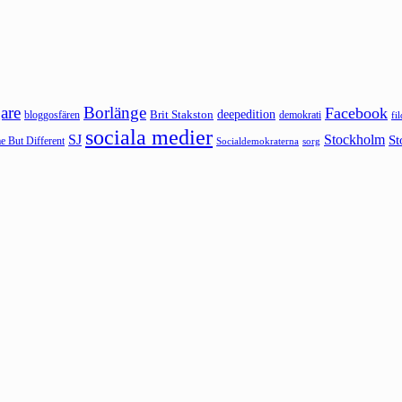
are
Borlänge
Facebook
deepedition
Brit Stakston
bloggosfären
demokrati
fi
sociala medier
SJ
Stockholm
St
 But Different
sorg
Socialdemokraterna