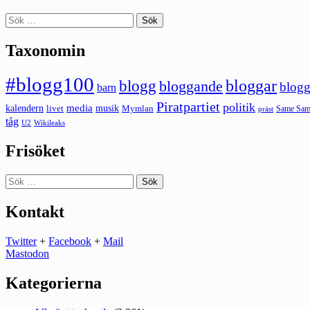
Sök
efter:
Taxonomin
#blogg100
bloggar
blogg
bloggande
blogg
barn
Piratpartiet
politik
kalendern
media
livet
musik
Mymlan
Same Same
präst
tåg
U2
Wikileaks
Frisöket
Sök
efter:
Kontakt
Twitter
+
Facebook
+
Mail
Mastodon
Kategorierna