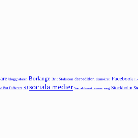
are
Borlänge
Facebook
deepedition
Brit Stakston
bloggosfären
demokrati
fi
sociala medier
SJ
Stockholm
St
 But Different
sorg
Socialdemokraterna