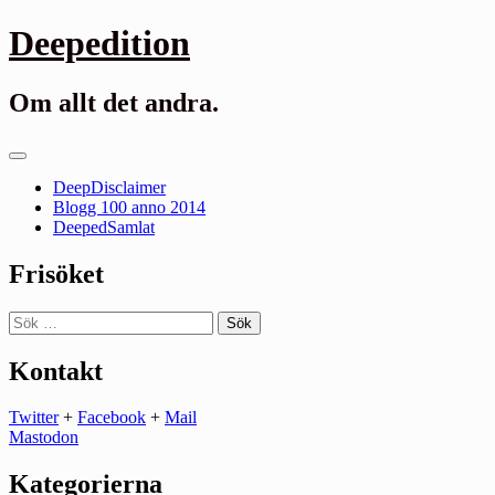
Gå
Deepedition
till
innehåll
Om allt det andra.
Primär
meny
DeepDisclaimer
Blogg 100 anno 2014
DeepedSamlat
Frisöket
Sök
efter:
Kontakt
Twitter
+
Facebook
+
Mail
Mastodon
Kategorierna