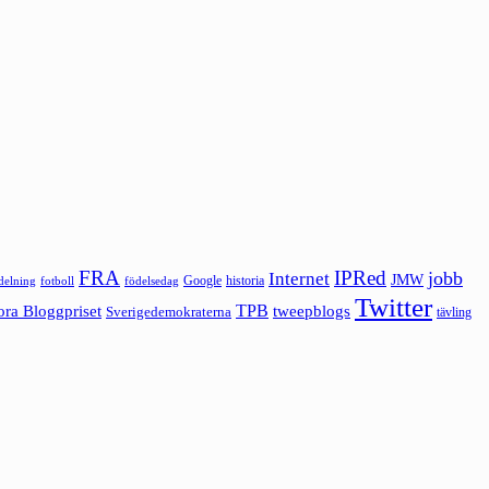
FRA
IPRed
jobb
Internet
JMW
Google
historia
ldelning
fotboll
födelsedag
Twitter
ora Bloggpriset
TPB
tweepblogs
Sverigedemokraterna
tävling