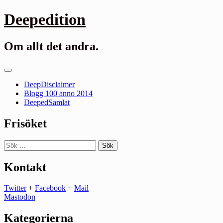
Gå
Deepedition
till
innehåll
Om allt det andra.
Primär
meny
DeepDisclaimer
Blogg 100 anno 2014
DeepedSamlat
Frisöket
Sök
efter:
Kontakt
Twitter
+
Facebook
+
Mail
Mastodon
Kategorierna