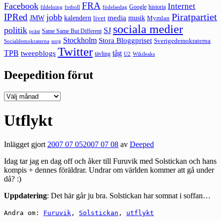
FRA
Facebook
Internet
Google
historia
fildelning
fotboll
födelsedag
Piratpartiet
IPRed
jobb
kalendern
media
JMW
livet
musik
Mymlan
sociala medier
politik
SJ
Same Same But Different
präst
Stockholm
Stora Bloggpriset
Sverigedemokraterna
sorg
Socialdemokraterna
Twitter
TPB
tåg
tweepblogs
tävling
U2
Wikileaks
Deepedition förut
Deepedition
förut
Utflykt
Inlägget gjort
2007 07 05
2007 07 08
av
Deeped
Idag tar jag en dag off och åker till Furuvik med Solstickan och hans
kompis + dennes föräldrar. Undrar om världen kommer att gå under
då? :)
Uppdatering
: Det här går ju bra. Solstickan har somnat i soffan…
Andra om:
Furuvik
,
Solstickan
,
utflykt