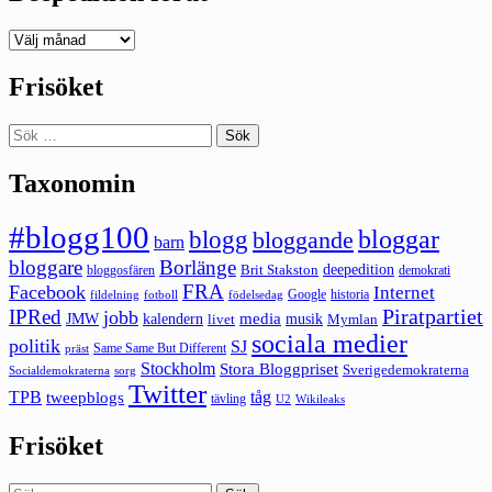
Deepedition
förut
Frisöket
Sök
efter:
Taxonomin
#blogg100
bloggar
blogg
bloggande
barn
bloggare
Borlänge
deepedition
Brit Stakston
bloggosfären
demokrati
FRA
Facebook
Internet
Google
historia
fildelning
fotboll
födelsedag
Piratpartiet
IPRed
jobb
kalendern
media
JMW
livet
musik
Mymlan
sociala medier
politik
SJ
Same Same But Different
präst
Stockholm
Stora Bloggpriset
Sverigedemokraterna
sorg
Socialdemokraterna
Twitter
TPB
tåg
tweepblogs
tävling
U2
Wikileaks
Frisöket
Sök