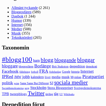
Allmänt tyckande
(2 261)
Bloggosfären
(589)
Dagbok
(1 244)
Humor
(339)
Internet
(356)
Medier
(508)
Musik
(355)
Tekniknörderi
(265)
Taxonomin
#blogg100
bloggar
blogg
bloggande
barn
bloggare
Borlänge
deepedition
Brit Stakston
bloggosfären
demokrati
FRA
Facebook
Internet
Google
historia
fildelning
fotboll
födelsedag
Piratpartiet
IPRed
jobb
kalendern
media
JMW
livet
musik
Mymlan
sociala medier
politik
SJ
Same Same But Different
präst
Stockholm
Stora Bloggpriset
Sverigedemokraterna
sorg
Socialdemokraterna
Twitter
TPB
tåg
tweepblogs
tävling
U2
Wikileaks
Deepedition förut