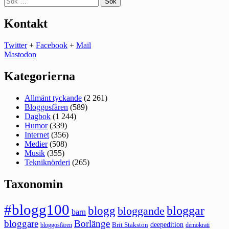
efter:
Kontakt
Twitter
+
Facebook
+
Mail
Mastodon
Kategorierna
Allmänt tyckande
(2 261)
Bloggosfären
(589)
Dagbok
(1 244)
Humor
(339)
Internet
(356)
Medier
(508)
Musik
(355)
Tekniknörderi
(265)
Taxonomin
#blogg100
bloggar
blogg
bloggande
barn
bloggare
Borlänge
deepedition
Brit Stakston
bloggosfären
demokrati