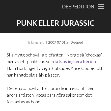
Gå
DEEPEDITION
till
PRI
MEN
innehåll
PUNK ELLER JURASSIC
Inlägget gjort
2007 07 01
av
Deeped
Sila mygg och svälja elefanter. I Norge så ”chockas”
man av ett punkband som
låtsas injicera heroin
.
Här i Borlänge (typ igår) låtsades Alice Cooper att
han hängde sig själv på scen.
Det ena bandet är fortfarande intressant. Den
andra artisten lyckas bara göra saker som det
förväntas av honom.