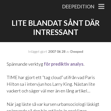
Gå
DEEPEDITION
till
PRI
MEN
innehåll
LITE BLANDAT SÅNT DÄR
INTRESSANT
Inlägget gjort
2007 06 28
av
Deeped
Spännande verktyg
för prediktiv analys
.
TIME har gjort ett
”tag cloud”
utifrån vad Paris
Hilton sa i intervjun hos Larry King. Nästan lite
vackert och säger väl mer än en lång artikel…
När jag läste så var kursen urbansociologi läskigt
spännande så den här artikeln är onekligen