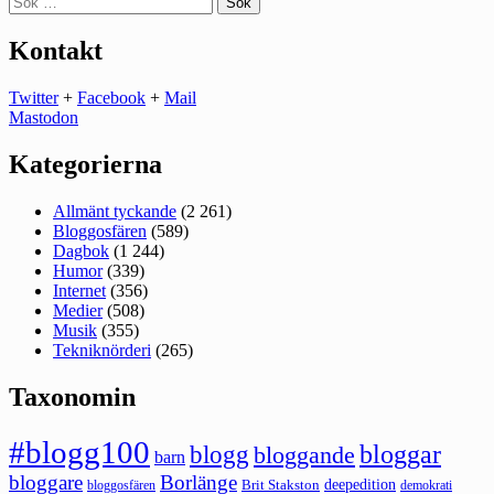
efter:
Kontakt
Twitter
+
Facebook
+
Mail
Mastodon
Kategorierna
Allmänt tyckande
(2 261)
Bloggosfären
(589)
Dagbok
(1 244)
Humor
(339)
Internet
(356)
Medier
(508)
Musik
(355)
Tekniknörderi
(265)
Taxonomin
#blogg100
bloggar
blogg
bloggande
barn
bloggare
Borlänge
deepedition
Brit Stakston
bloggosfären
demokrati