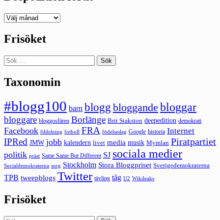
Deepedition
förut
Frisöket
Sök
efter:
Taxonomin
#blogg100
bloggar
blogg
bloggande
barn
bloggare
Borlänge
deepedition
Brit Stakston
bloggosfären
demokrati
FRA
Facebook
Internet
Google
historia
fildelning
fotboll
födelsedag
Piratpartiet
IPRed
jobb
kalendern
media
JMW
livet
musik
Mymlan
sociala medier
politik
SJ
Same Same But Different
präst
Stockholm
Stora Bloggpriset
Sverigedemokraterna
sorg
Socialdemokraterna
Twitter
TPB
tåg
tweepblogs
tävling
U2
Wikileaks
Frisöket
Sök