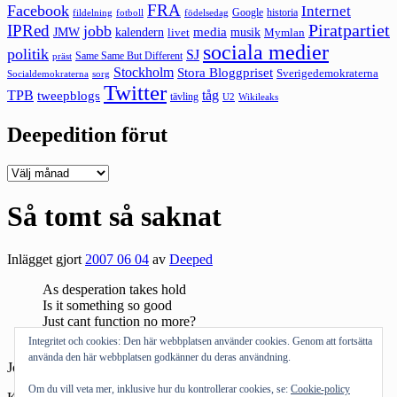
FRA
Facebook
Internet
Google
historia
fildelning
fotboll
födelsedag
Piratpartiet
IPRed
jobb
kalendern
media
JMW
livet
musik
Mymlan
sociala medier
politik
SJ
Same Same But Different
präst
Stockholm
Stora Bloggpriset
Sverigedemokraterna
sorg
Socialdemokraterna
Twitter
TPB
tåg
tweepblogs
tävling
U2
Wikileaks
Deepedition förut
Deepedition
förut
Så tomt så saknat
Inlägget gjort
2007 06 04
av
Deeped
As desperation takes hold
Is it something so good
Just cant function no more?
When love, love will tear us apart again
Integritet och cookies: Den här webbplatsen använder cookies. Genom att fortsätta
använda den här webbplatsen godkänner du deras användning.
Joy Division: Love will tear us apart again
Om du vill veta mer, inklusive hur du kontrollerar cookies, se:
Cookie-policy