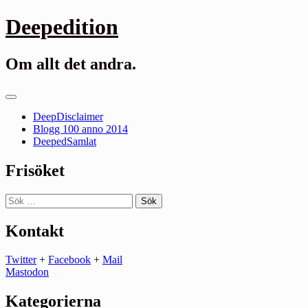
Gå
Deepedition
till
innehåll
Om allt det andra.
Primär
meny
DeepDisclaimer
Blogg 100 anno 2014
DeepedSamlat
Frisöket
Sök
efter:
Kontakt
Twitter
+
Facebook
+
Mail
Mastodon
Kategorierna