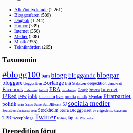
Allmänt tyckande
(2 261)
Bloggosfären
(589)
Dagbok
(1 244)
Humor
(339)
Internet
(356)
Medier
(508)
Musik
(355)
Tekniknörderi
(265)
Taxonomin
#blogg100
bloggar
blogg
bloggande
barn
bloggare
Borlänge
deepedition
Brit Stakston
bloggosfären
demokrati
FRA
Facebook
Internet
Google
historia
fildelning
fotboll
födelsedag
Piratpartiet
IPRed
jobb
kalendern
media
JMW
livet
musik
Mymlan
sociala medier
politik
SJ
Same Same But Different
präst
Stockholm
Stora Bloggpriset
Sverigedemokraterna
sorg
Socialdemokraterna
Twitter
TPB
tåg
tweepblogs
tävling
U2
Wikileaks
Deepedition förut