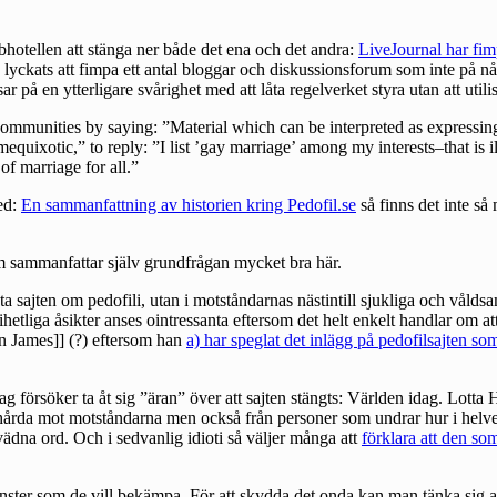
bhotellen att stänga ner både det ena och det andra:
LiveJournal har fimp
 lyckats att fimpa ett antal bloggar och diskussionsforum som inte på någ
sar på en ytterligare svårighet med att låta regelverket styra utan att util
ommunities by saying: ”Material which can be interpreted as expressing in
mequixotic,” to reply: ”I list ’gay marriage’ among my interests–that is 
of marriage for all.”
ed:
En sammanfattning av historien kring Pedofil.se
så finns det inte så
som sammanfattar själv grundfrågan mycket bra
här
.
ekta sajten om pedofili, utan i motståndarnas nästintill sjukliga och vål
rihetliga åsikter anses ointressanta eftersom det helt enkelt handlar om 
an James]] (?) eftersom han
a) har speglat det inlägg på pedofilsajten so
 försöker ta åt sig ”äran” över att sajten stängts:
Världen idag
. Lotta 
hårda mot motståndarna men också från personer som undrar hur i helvet
vädna ord. Och i sedvanlig idioti så väljer många att
förklara att den so
nster som de vill bekämpa. För att skydda det onda kan man tänka sig at