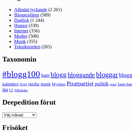
Allmänt tyckande
(2 261)
Bloggosfären
(589)
Dagbok
(1 244)
Humor
(339)
Internet
(356)
Medier
(508)
Musik
(355)
Tekniknörderi
(265)
Taxonomin
#blogg100
bloggar
blogg
bloggande
blogg
barn
Piratpartiet
politik
kalendern
media
livet
musik
Mymlan
Same Same
präst
tåg
U2
Wikileaks
Deepedition förut
Deepedition
förut
Frisöket