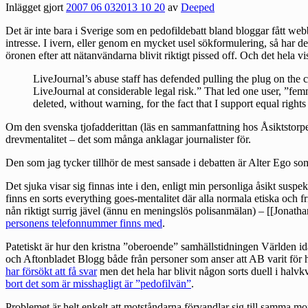
Inlägget gjort
2007 06 03
2013 10 20
av
Deeped
Det är inte bara i Sverige som en pedofildebatt bland bloggar fått web
intresse. I ivern, eller genom en mycket usel sökformulering, så har de
öronen efter att nätanvändarna blivit riktigt pissed off. Och det hela vi
LiveJournal’s abuse staff has defended pulling the plug on the c
LiveJournal at considerable legal risk.” That led one user, ”fem
deleted, without warning, for the fact that I support equal rights 
Om den svenska tjofadderittan (läs en sammanfattning hos Åsiktstorp
drevmentalitet – det som många anklagar journalister för.
Den som jag tycker tillhör de mest sansade i debatten är Alter Ego 
Det sjuka visar sig finnas inte i den, enligt min personliga åsikt susp
finns en sorts everything goes-mentalitet där alla normala etiska och f
nån riktigt surrig jävel (ännu en meningslös polisanmälan) – [[Jonath
personens telefonnummer finns med
.
Patetiskt är hur den kristna ”oberoende” samhällstidningen Världen idag
och Aftonbladet Blogg
både från personer som anser att AB varit för 
har försökt att få svar
men det hela har blivit någon sorts duell i halvk
bort det som är misshagligt är ”pedofilvän”
.
Problemet är helt enkelt att motståndarna förvandlar sig till samma mo