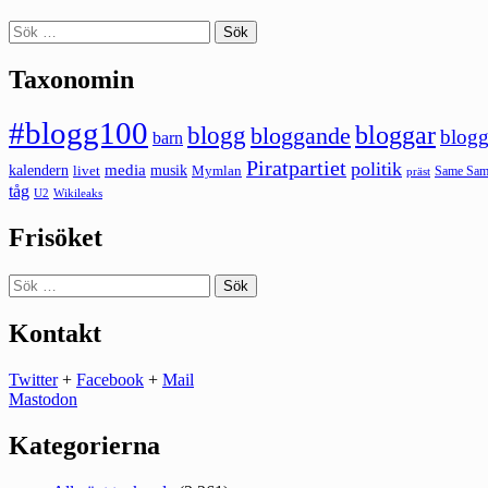
Sök
efter:
Taxonomin
#blogg100
bloggar
blogg
bloggande
blogg
barn
Piratpartiet
politik
kalendern
media
livet
musik
Mymlan
Same Same
präst
tåg
U2
Wikileaks
Frisöket
Sök
efter:
Kontakt
Twitter
+
Facebook
+
Mail
Mastodon
Kategorierna