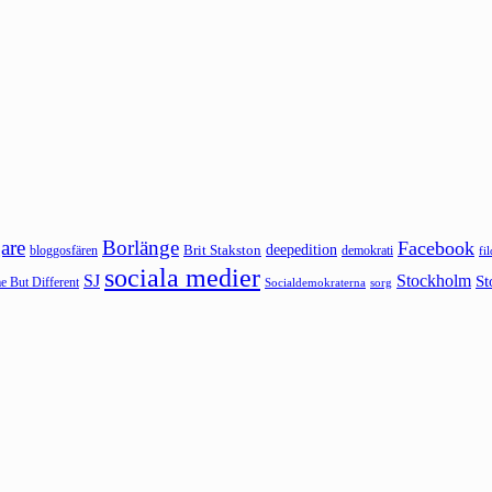
are
Borlänge
Facebook
deepedition
Brit Stakston
bloggosfären
demokrati
fi
sociala medier
SJ
Stockholm
St
 But Different
sorg
Socialdemokraterna