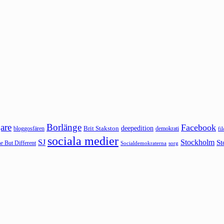
are
Borlänge
Facebook
deepedition
Brit Stakston
bloggosfären
demokrati
fi
sociala medier
SJ
Stockholm
St
 But Different
sorg
Socialdemokraterna