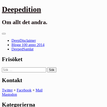
Gå
Deepedition
till
innehåll
Om allt det andra.
Primär
meny
DeepDisclaimer
Blogg 100 anno 2014
DeepedSamlat
Frisöket
Sök
efter:
Kontakt
Twitter
+
Facebook
+
Mail
Mastodon
Kategorierna