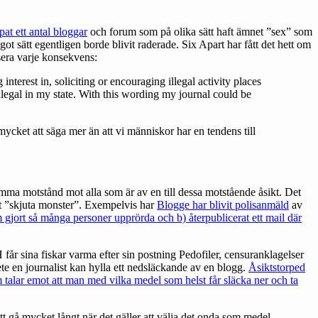
at ett antal bloggar
och forum som på olika sätt haft ämnet ”sex” som
ot sätt egentligen borde blivit raderade. Six Apart har fått det hett om
isera varje konsekvens:
terest in, soliciting or encouraging illegal activity places
illegal in my state. With this wording my journal could be
 mycket att säga mer än att vi människor har en tendens till
dsamma motstånd mot alla som är av en till dessa motstående åsikt. Det
att ”skjuta monster”. Exempelvis har
Blogge har blivit polisanmäld
av
m gjort så många personer upprörda och b) återpublicerat ett mail där
H får sina fiskar varma efter sin postning
Pedofiler, censuranklagelser
e en journalist kan hylla ett nedsläckande av en blogg.
Åsiktstorped
m talar emot att man med vilka medel som helst får släcka ner och ta
t gå mycket långt när det gäller att välja det onda som medel.