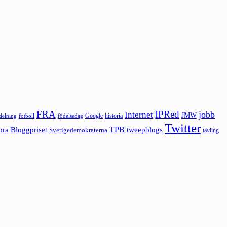
FRA
IPRed
jobb
Internet
JMW
Google
historia
ldelning
fotboll
födelsedag
Twitter
ora Bloggpriset
TPB
tweepblogs
Sverigedemokraterna
tävling