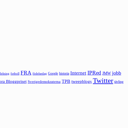
FRA
IPRed
jobb
Internet
JMW
Google
historia
ldelning
fotboll
födelsedag
Twitter
ora Bloggpriset
TPB
tweepblogs
Sverigedemokraterna
tävling