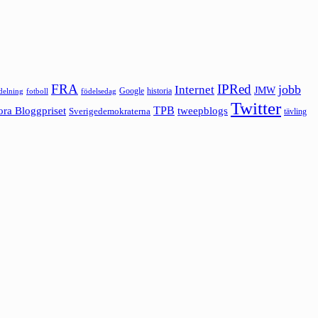
FRA
IPRed
jobb
Internet
JMW
Google
historia
ldelning
fotboll
födelsedag
Twitter
ora Bloggpriset
TPB
tweepblogs
Sverigedemokraterna
tävling