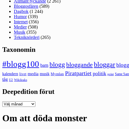
Allmänt tyckande
(2 261)
Bloggosfären
(589)
Dagbok
(1 244)
Humor
(339)
Internet
(356)
Medier
(508)
Musik
(355)
Tekniknörderi
(265)
Taxonomin
#blogg100
bloggar
blogg
bloggande
blogg
barn
Piratpartiet
politik
kalendern
media
livet
musik
Mymlan
Same Same
präst
tåg
U2
Wikileaks
Deepedition förut
Deepedition
förut
Om att döda monster