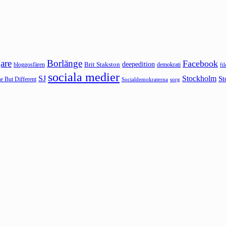
are
Borlänge
Facebook
deepedition
Brit Stakston
bloggosfären
demokrati
fi
sociala medier
SJ
Stockholm
St
 But Different
sorg
Socialdemokraterna