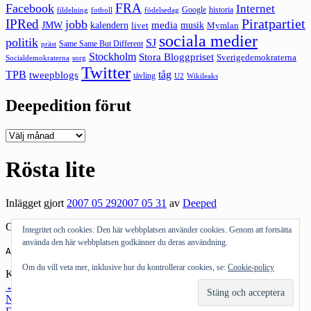
FRA
Facebook
Internet
Google
historia
fildelning
fotboll
födelsedag
Piratpartiet
IPRed
jobb
kalendern
media
JMW
livet
musik
Mymlan
sociala medier
politik
SJ
Same Same But Different
präst
Stockholm
Stora Bloggpriset
Sverigedemokraterna
sorg
Socialdemokraterna
Twitter
TPB
tåg
tweepblogs
tävling
U2
Wikileaks
Deepedition förut
Deepedition
förut
Rösta lite
Inlägget gjort
2007 05 29
2007 05 31
av
Deeped
Gillar du WordPress? Rösta på WordPress:
The Webware 100
Integritet och cookies: Den här webbplatsen använder cookies. Genom att fortsätta
använda den här webbplatsen godkänner du deras användning.
Andra om:
rösta
,
WordPress
Om du vill veta mer, inklusive hur du kontrollerar cookies, se:
Cookie-policy
Kategorier:
Bloggosfären
,
Tekniknörderi
Inläggsnavigering
←
Föregående inlägg
Nästa inlägg
→