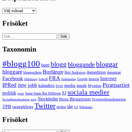
Deepedition
förut
Frisöket
Sök
efter:
Taxonomin
#blogg100
bloggar
blogg
bloggande
barn
bloggare
Borlänge
deepedition
Brit Stakston
bloggosfären
demokrati
FRA
Facebook
Internet
Google
historia
fildelning
fotboll
födelsedag
Piratpartiet
IPRed
jobb
kalendern
media
JMW
livet
musik
Mymlan
sociala medier
politik
SJ
Same Same But Different
präst
Stockholm
Stora Bloggpriset
Sverigedemokraterna
sorg
Socialdemokraterna
Twitter
TPB
tåg
tweepblogs
tävling
U2
Wikileaks
Frisöket
Sök