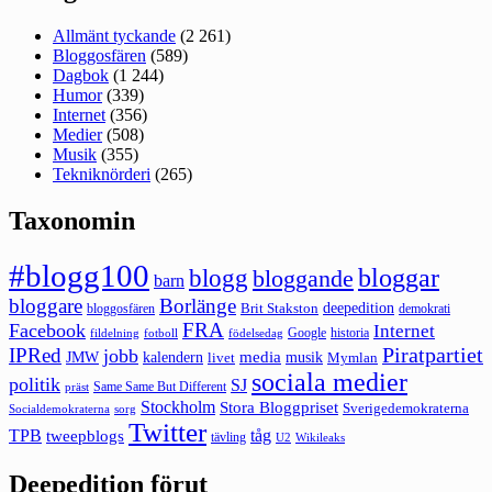
Allmänt tyckande
(2 261)
Bloggosfären
(589)
Dagbok
(1 244)
Humor
(339)
Internet
(356)
Medier
(508)
Musik
(355)
Tekniknörderi
(265)
Taxonomin
#blogg100
bloggar
blogg
bloggande
barn
bloggare
Borlänge
deepedition
Brit Stakston
bloggosfären
demokrati
FRA
Facebook
Internet
Google
historia
fildelning
fotboll
födelsedag
Piratpartiet
IPRed
jobb
kalendern
media
JMW
livet
musik
Mymlan
sociala medier
politik
SJ
Same Same But Different
präst
Stockholm
Stora Bloggpriset
Sverigedemokraterna
sorg
Socialdemokraterna
Twitter
TPB
tåg
tweepblogs
tävling
U2
Wikileaks
Deepedition förut