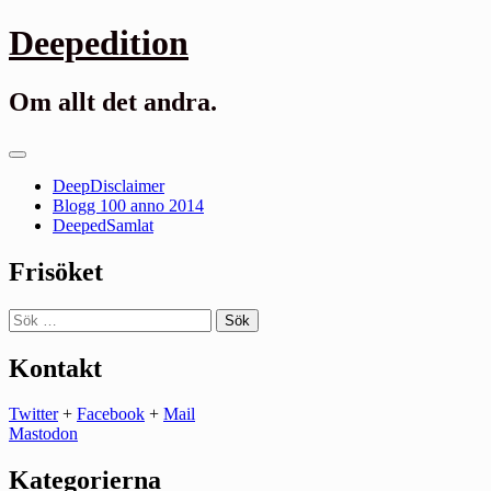
Gå
Deepedition
till
innehåll
Om allt det andra.
Primär
meny
DeepDisclaimer
Blogg 100 anno 2014
DeepedSamlat
Frisöket
Sök
efter:
Kontakt
Twitter
+
Facebook
+
Mail
Mastodon
Kategorierna