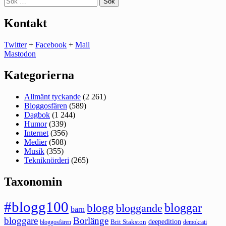
efter:
Kontakt
Twitter
+
Facebook
+
Mail
Mastodon
Kategorierna
Allmänt tyckande
(2 261)
Bloggosfären
(589)
Dagbok
(1 244)
Humor
(339)
Internet
(356)
Medier
(508)
Musik
(355)
Tekniknörderi
(265)
Taxonomin
#blogg100
bloggar
blogg
bloggande
barn
bloggare
Borlänge
deepedition
Brit Stakston
bloggosfären
demokrati