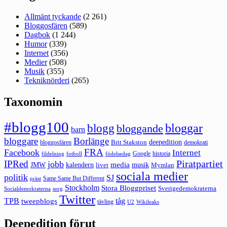
Allmänt tyckande
(2 261)
Bloggosfären
(589)
Dagbok
(1 244)
Humor
(339)
Internet
(356)
Medier
(508)
Musik
(355)
Tekniknörderi
(265)
Taxonomin
#blogg100
bloggar
blogg
bloggande
barn
bloggare
Borlänge
deepedition
Brit Stakston
bloggosfären
demokrati
FRA
Facebook
Internet
Google
historia
fildelning
fotboll
födelsedag
Piratpartiet
IPRed
jobb
kalendern
media
JMW
livet
musik
Mymlan
sociala medier
politik
SJ
Same Same But Different
präst
Stockholm
Stora Bloggpriset
Sverigedemokraterna
sorg
Socialdemokraterna
Twitter
TPB
tåg
tweepblogs
tävling
U2
Wikileaks
Deepedition förut