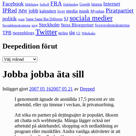
FRA
Facebook
Internet
Google
historia
fildelning
fotboll
födelsedag
Piratpartiet
IPRed
jobb
kalendern
media
JMW
livet
musik
Mymlan
sociala medier
politik
SJ
Same Same But Different
präst
Stockholm
Stora Bloggpriset
Sverigedemokraterna
sorg
Socialdemokraterna
Twitter
TPB
tåg
tweepblogs
tävling
U2
Wikileaks
Deepedition förut
Deepedition
förut
Jobba jobba äta sill
Inlägget gjort
2007 05 16
2007 05 21
av
Deeped
I genomsnitt ägnade de anställda 17,5 procent av sin
arbetstid, eller sju timmar i veckan, åt privatsurfning.
Att söka en partner på dejtingsajter är populärt, liksom
att chatta och webbmejla. Många lägger också ner
arbetstid på aktiehandel, shopping och nedladdning av
program eller musikfiler. Andra vanliga aktiviteter är att