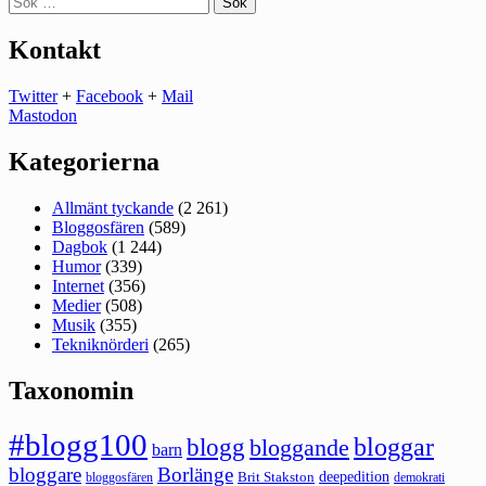
efter:
Kontakt
Twitter
+
Facebook
+
Mail
Mastodon
Kategorierna
Allmänt tyckande
(2 261)
Bloggosfären
(589)
Dagbok
(1 244)
Humor
(339)
Internet
(356)
Medier
(508)
Musik
(355)
Tekniknörderi
(265)
Taxonomin
#blogg100
bloggar
blogg
bloggande
barn
bloggare
Borlänge
deepedition
Brit Stakston
bloggosfären
demokrati