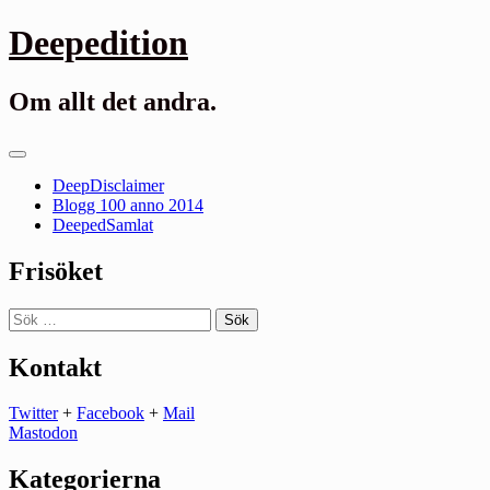
Gå
Deepedition
till
innehåll
Om allt det andra.
Primär
meny
DeepDisclaimer
Blogg 100 anno 2014
DeepedSamlat
Frisöket
Sök
efter:
Kontakt
Twitter
+
Facebook
+
Mail
Mastodon
Kategorierna