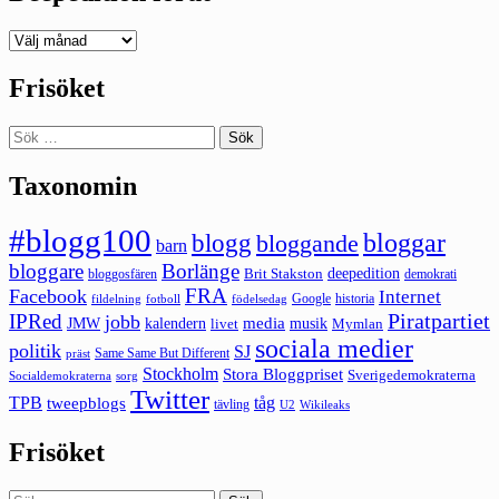
Deepedition
förut
Frisöket
Sök
efter:
Taxonomin
#blogg100
bloggar
blogg
bloggande
barn
bloggare
Borlänge
deepedition
Brit Stakston
bloggosfären
demokrati
FRA
Facebook
Internet
Google
historia
fildelning
fotboll
födelsedag
Piratpartiet
IPRed
jobb
kalendern
media
JMW
livet
musik
Mymlan
sociala medier
politik
SJ
Same Same But Different
präst
Stockholm
Stora Bloggpriset
Sverigedemokraterna
sorg
Socialdemokraterna
Twitter
TPB
tåg
tweepblogs
tävling
U2
Wikileaks
Frisöket
Sök