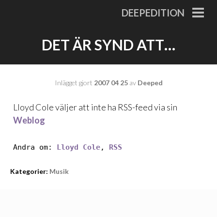
Gå
DEEPEDITION
till
PRI
MEN
innehåll
DET ÄR SYND ATT…
Inlägget gjort
2007 04 25
av
Deeped
Lloyd Cole väljer att inte ha RSS-feed via sin
Weblog
Andra om:
Lloyd Cole
,
RSS
Kategorier:
Musik