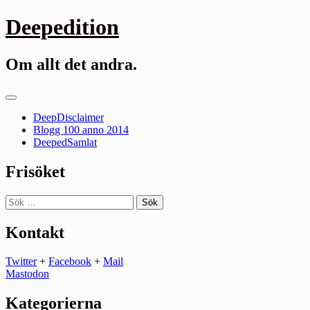
Gå
Deepedition
till
innehåll
Om allt det andra.
Primär
meny
DeepDisclaimer
Blogg 100 anno 2014
DeepedSamlat
Frisöket
Sök
efter:
Kontakt
Twitter
+
Facebook
+
Mail
Mastodon
Kategorierna