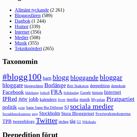
Allmänt tyckande
(2 261)
Bloggosfären
(589)
Dagbok
(1 244)
Humor
(339)
Internet
(356)
Medier
(508)
Musik
(355)
Tekniknörderi
(265)
Taxonomin
#blogg100
bloggar
blogg
bloggande
barn
bloggare
Borlänge
deepedition
Brit Stakston
bloggosfären
demokrati
FRA
Facebook
Internet
Google
historia
fildelning
fotboll
födelsedag
Piratpartiet
IPRed
jobb
kalendern
media
JMW
livet
musik
Mymlan
sociala medier
politik
SJ
Same Same But Different
präst
Stockholm
Stora Bloggpriset
Sverigedemokraterna
sorg
Socialdemokraterna
Twitter
TPB
tåg
tweepblogs
tävling
U2
Wikileaks
Deepedition förut