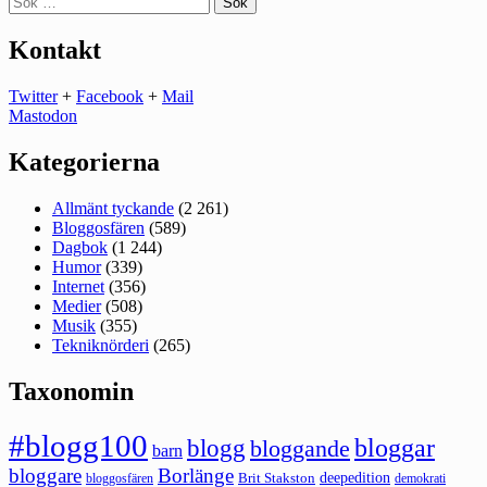
efter:
Kontakt
Twitter
+
Facebook
+
Mail
Mastodon
Kategorierna
Allmänt tyckande
(2 261)
Bloggosfären
(589)
Dagbok
(1 244)
Humor
(339)
Internet
(356)
Medier
(508)
Musik
(355)
Tekniknörderi
(265)
Taxonomin
#blogg100
bloggar
blogg
bloggande
barn
bloggare
Borlänge
deepedition
Brit Stakston
bloggosfären
demokrati