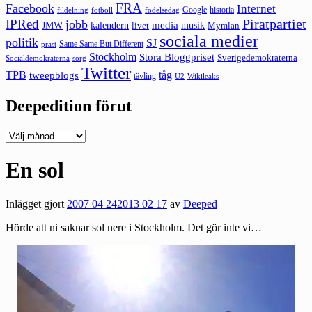
FRA
Facebook
Internet
Google
historia
fildelning
fotboll
födelsedag
Piratpartiet
IPRed
jobb
kalendern
media
JMW
livet
musik
Mymlan
sociala medier
politik
SJ
Same Same But Different
präst
Stockholm
Stora Bloggpriset
Sverigedemokraterna
sorg
Socialdemokraterna
Twitter
TPB
tåg
tweepblogs
tävling
U2
Wikileaks
Deepedition förut
Deepedition
förut
En sol
Inlägget gjort
2007 04 24
2013 02 17
av
Deeped
Hörde att ni saknar sol nere i Stockholm. Det gör inte vi…