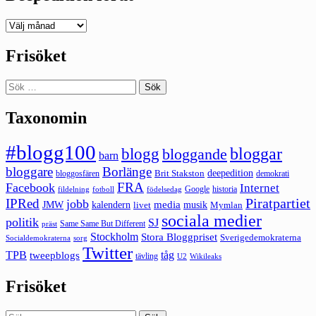
Deepedition
förut
Frisöket
Sök
efter:
Taxonomin
#blogg100
bloggar
blogg
bloggande
barn
bloggare
Borlänge
deepedition
Brit Stakston
bloggosfären
demokrati
FRA
Facebook
Internet
Google
historia
fildelning
fotboll
födelsedag
Piratpartiet
IPRed
jobb
kalendern
media
JMW
livet
musik
Mymlan
sociala medier
politik
SJ
Same Same But Different
präst
Stockholm
Stora Bloggpriset
Sverigedemokraterna
sorg
Socialdemokraterna
Twitter
TPB
tåg
tweepblogs
tävling
U2
Wikileaks
Frisöket
Sök