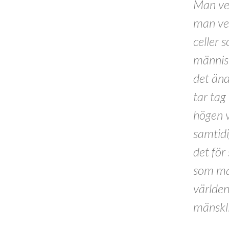
Man vet
man vet
celler 
människo
det änd
tar tag
högen v
samtid
det för
som man
världen
mänsklig