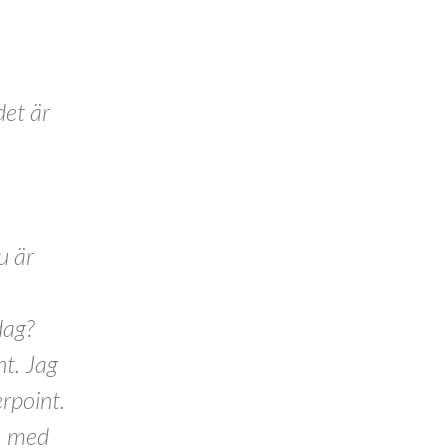
det är
u är
dag?
nt. Jag
rpoint.
g, med