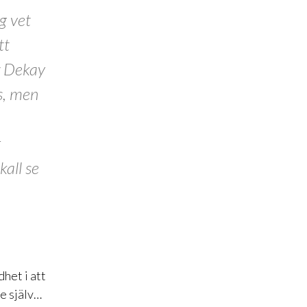
g vet
tt
w Dekay
s, men
r
all se
het i att
re själv…