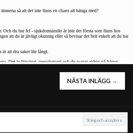
G
NÄSTA INLÄGG
→
COM
.