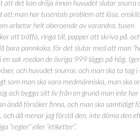
 att det kan dröja innan huvudet slutar snurra 
 att man har tusentals problem att lösa, enskil
som arbetar helt oberoende av varandra, tusen
r att träffa, ringa till, papper att skriva på. och
å bara pannkaka, för det slutar med att man ”h
 i en sak medan de övriga 999 läggs på hög. Ige
äxer, och huvudet snurrar, och man ska ta tag i s
igt som man ska vara medmänniska, man ska o
 sig och bygga sitt liv från en grund man inte ha
 ändå försöker finna, och man ska samtidigt f
, och då menar jag förstå den, inte döma den ef
a ”regler” eller ”etiketter”.