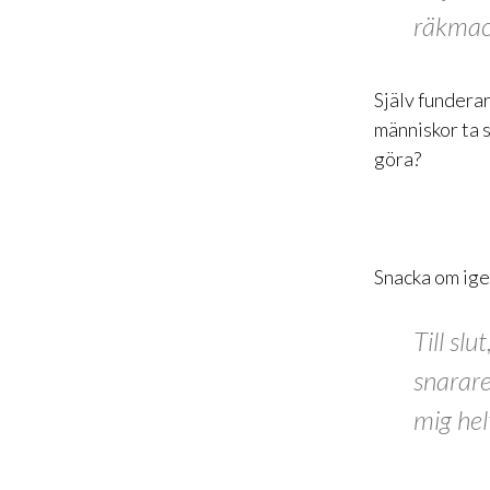
räkmac
Själv funderar
människor ta 
göra?
Snacka om ig
Till slu
snarare
mig hel