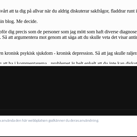
NAVIGERIN
tta använda den här webbplatsen godkänner du deras användning.
VS MED WORDPRESS
|
TEMA: INTERGALACTIC AV
WORDPRESS.