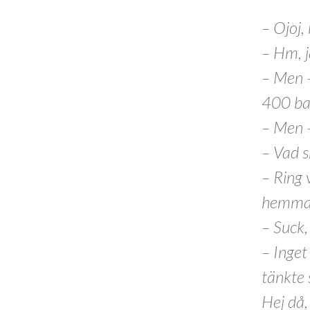
– Ojoj,
– Hm, j
– Men –
400 bar
– Men –
– Vad s
– Ring 
hemma 
– Suck,
– Inget 
tänkte 
Hej då, 