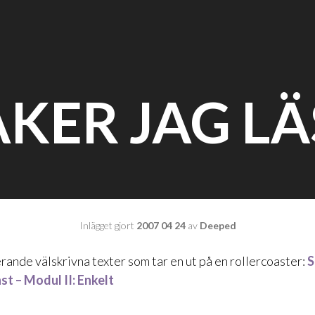
AKER JAG LÄ
Inlägget gjort
2007 04 24
av
Deeped
rande välskrivna texter som tar en ut på en rollercoaster:
S
t – Modul II: Enkelt