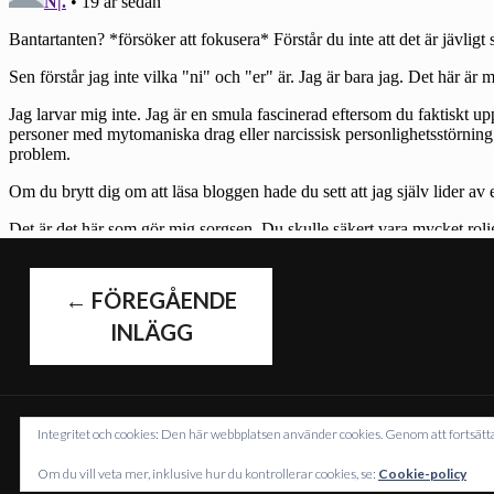
INLÄGGS
←
FÖREGÅENDE
INLÄGG
Integritet och cookies: Den här webbplatsen använder cookies. Genom att fortsä
DRI
Om du vill veta mer, inklusive hur du kontrollerar cookies, se:
Cookie-policy