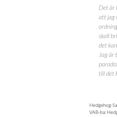
Det är 
att jag
ordning
skall b
det kan
Jag är 
paradox
till det
Hedgehog-Sara
VAB-ba:
Hedg