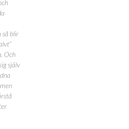
och
da
 så blir
alvt”
n. Och
ig själv
rdna
r men
örstå
ter