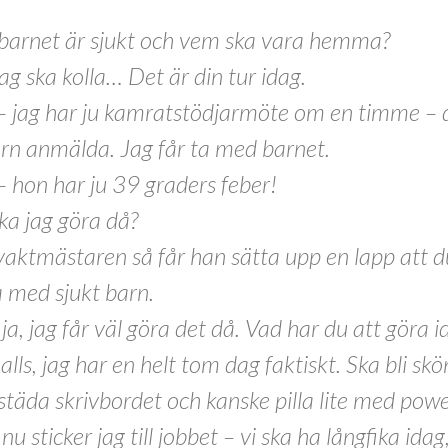
 barnet är sjukt och vem ska vara hemma?
ag ska kolla… Det är din tur idag.
 jag har ju kamratstödjarmöte om en timme – 
n anmälda. Jag får ta med barnet.
 hon har ju 39 graders feber!
ka jag göra då?
vaktmästaren så får han sätta upp en lapp att d
med sjukt barn.
 ja, jag får väl göra det då. Vad har du att göra i
alls, jag har en helt tom dag faktiskt. Ska bli skö
städa skrivbordet och kanske pilla lite med powe
nu sticker jag till jobbet – vi ska ha långfika ida