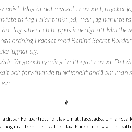
knepigt. Idag är det mycket i huvudet, mycket ja
 måste ta tag i eller tänka på, men jag har inte få
 än. Jag sitter och hoppas innerligt att Matthe
ringa ordning i kaoset med Behind Secret Border
ske lugnar sig.
både fånge och rymling i mitt eget huvud. Det ä
alt och förvånande funktionellt ändå om man sk
 hela.
 dissar Folkpartiets förslag om att lagstadga om jämställd
ehog in a storm – Puckat förslag
. Kunde inte sagt det bätt