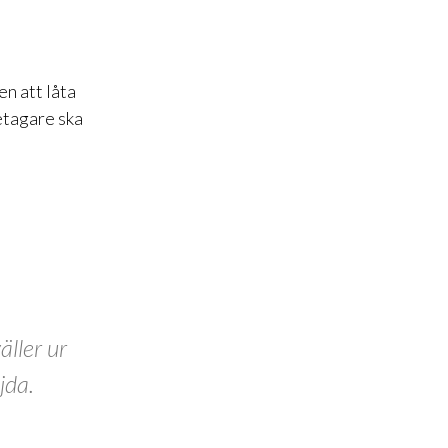
en att låta
etagare ska
äller ur
jda.