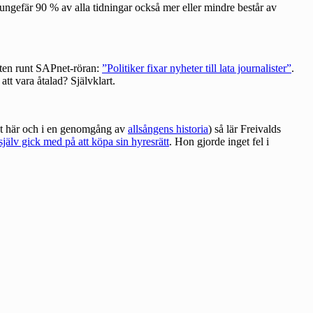
t ungefär 90 % av alla tidningar också mer eller mindre består av
ten runt SAPnet-röran:
”Politiker fixar nyheter till lata journalister”
.
t vara åtalad? Självklart.
et
här
och i en genomgång av
allsångens historia
) så lär Freivalds
själv gick med på att köpa sin hyresrätt
. Hon gjorde inget fel i