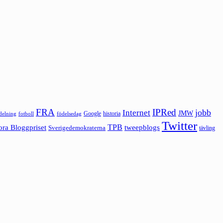
FRA
IPRed
jobb
Internet
JMW
Google
historia
ldelning
fotboll
födelsedag
Twitter
ora Bloggpriset
TPB
tweepblogs
Sverigedemokraterna
tävling