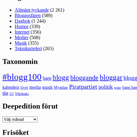
Allmänt tyckande
(2 261)
Bloggosfären
(589)
Dagbok
(1 244)
Humor
(339)
Internet
(356)
Medier
(508)
Musik
(355)
Tekniknörderi
(265)
Taxonomin
#blogg100
bloggar
blogg
bloggande
blogg
barn
Piratpartiet
politik
kalendern
media
livet
musik
Mymlan
Same Same
präst
tåg
U2
Wikileaks
Deepedition förut
Deepedition
förut
Frisöket