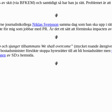
 av skit
(via
BFKEM
) och samtidigt så har han ju rätt. Problemet är at
rne journalistkollega
Niklas Svensson
samma dag som han ska upp i rät
för mig som jobbar med PR. Är det ett sätt att förminska impacten av at
upp och sjunger tillsammans We shall overcome”
(mycket roande återgiv
bostadsminister försökte stoppa hyresrätter till att bli bostadsrätter men
ngen
av SD:s hemsida.