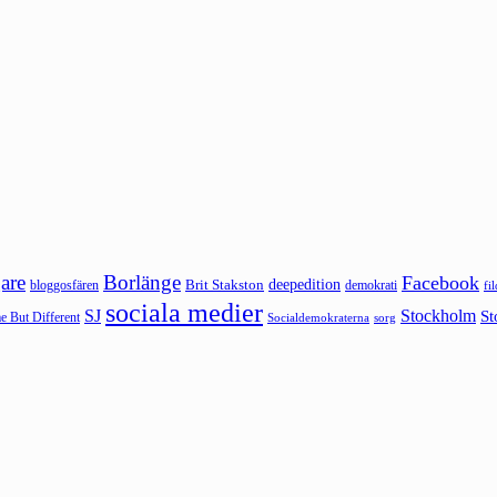
are
Borlänge
Facebook
deepedition
Brit Stakston
bloggosfären
demokrati
fi
sociala medier
SJ
Stockholm
St
 But Different
sorg
Socialdemokraterna