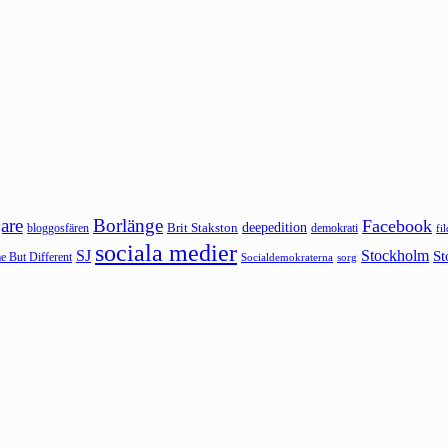
are
Borlänge
Facebook
deepedition
Brit Stakston
bloggosfären
demokrati
fi
sociala medier
SJ
Stockholm
St
 But Different
sorg
Socialdemokraterna