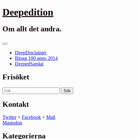
Gå
Deepedition
till
innehåll
Om allt det andra.
Primär
meny
DeepDisclaimer
Blogg 100 anno 2014
DeepedSamlat
Frisöket
Sök
efter:
Kontakt
Twitter
+
Facebook
+
Mail
Mastodon
Kategorierna