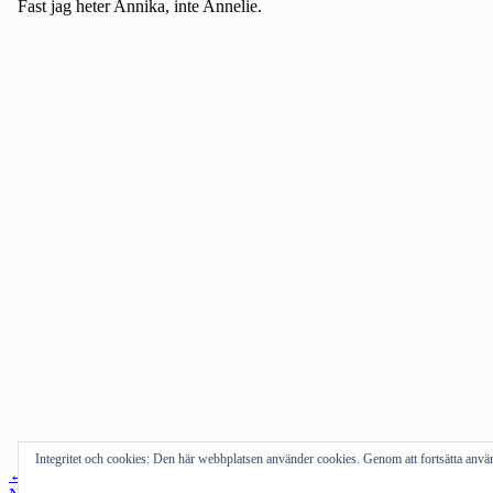
Integritet och cookies: Den här webbplatsen använder cookies. Genom att fortsätta an
Inläggsnavigering
←
Föregående inlägg