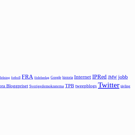
FRA
IPRed
jobb
Internet
JMW
Google
historia
ldelning
fotboll
födelsedag
Twitter
ora Bloggpriset
TPB
tweepblogs
Sverigedemokraterna
tävling