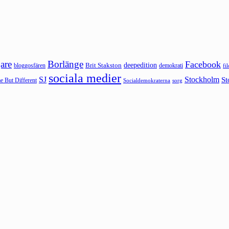
are
Borlänge
Facebook
deepedition
Brit Stakston
bloggosfären
demokrati
fi
sociala medier
SJ
Stockholm
St
 But Different
sorg
Socialdemokraterna