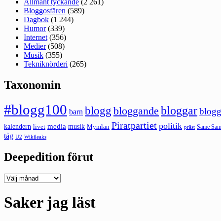
Allmänt tyckande
(2 261)
Bloggosfären
(589)
Dagbok
(1 244)
Humor
(339)
Internet
(356)
Medier
(508)
Musik
(355)
Tekniknörderi
(265)
Taxonomin
#blogg100
bloggar
blogg
bloggande
blogg
barn
Piratpartiet
politik
kalendern
media
livet
musik
Mymlan
Same Same
präst
tåg
U2
Wikileaks
Deepedition förut
Deepedition
förut
Saker jag läst