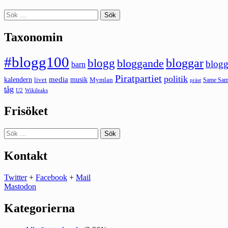
Sök
efter:
Taxonomin
#blogg100
bloggar
blogg
bloggande
blogg
barn
Piratpartiet
politik
kalendern
media
livet
musik
Mymlan
Same Same
präst
tåg
U2
Wikileaks
Frisöket
Sök
efter:
Kontakt
Twitter
+
Facebook
+
Mail
Mastodon
Kategorierna