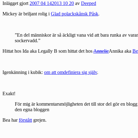
Inlägget gjort
2007 04 14
2013 10 20
av
Deeped
Mickey är briljant rolig i
Glad polackskånsk Påsk
.
”En del människor är så äckligt vana vid att bara runka av vara
sockervadd.”
Hittat hos Ida aka
Legally B
som hittat det hos
Annelie
Annika aka
Be
Igenkänning i kubik:
om att omdefiniera sig själv
.
Exakt!
För mig är kommentarsmöjligheten det till stor del gör en blogg ti
den egna bloggen
Bea har
förstått
grejen.