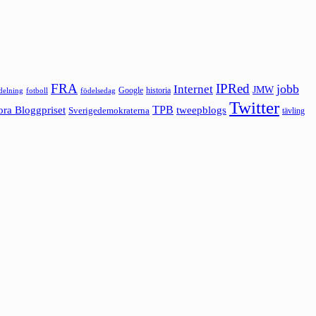
FRA
IPRed
jobb
Internet
JMW
Google
historia
ldelning
fotboll
födelsedag
Twitter
ora Bloggpriset
TPB
tweepblogs
Sverigedemokraterna
tävling