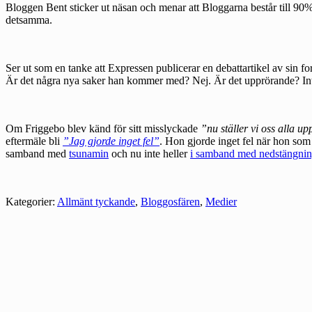
Bloggen Bent sticker ut näsan och menar att
Bloggarna består till 90%
detsamma.
Ser ut som en tanke att Expressen publicerar en debattartikel av sin fo
Är det några nya saker han kommer med? Nej. Är det upprörande? Inte 
Om Friggebo blev känd för sitt misslyckade
”nu ställer vi oss alla 
eftermäle bli
”Jag gjorde inget fel”
. Hon gjorde inget fel när hon som 
samband med
tsunamin
och nu inte heller
i samband med nedstängni
Kategorier:
Allmänt tyckande
,
Bloggosfären
,
Medier