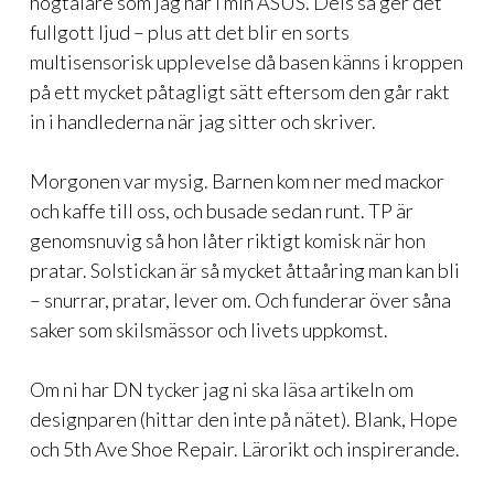
högtalare som jag har i min ASUS. Dels så ger det
fullgott ljud – plus att det blir en sorts
multisensorisk upplevelse då basen känns i kroppen
på ett mycket påtagligt sätt eftersom den går rakt
in i handlederna när jag sitter och skriver.
Morgonen var mysig. Barnen kom ner med mackor
och kaffe till oss, och busade sedan runt. TP är
genomsnuvig så hon låter riktigt komisk när hon
pratar. Solstickan är så mycket åttaåring man kan bli
– snurrar, pratar, lever om. Och funderar över såna
saker som skilsmässor och livets uppkomst.
Om ni har DN tycker jag ni ska läsa artikeln om
designparen (hittar den inte på nätet). Blank, Hope
och 5th Ave Shoe Repair. Lärorikt och inspirerande.