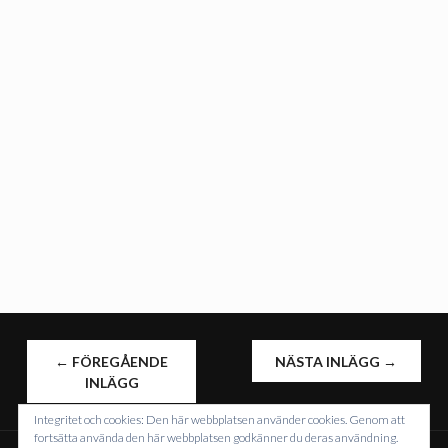
INLÄGGSNAVIGERING
←
FÖREGÅENDE
NÄSTA INLÄGG
→
INLÄGG
Integritet och cookies: Den här webbplatsen använder cookies. Genom att
fortsätta använda den här webbplatsen godkänner du deras användning.