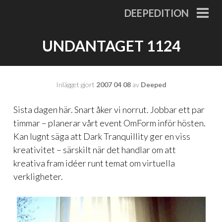
Gå
DEEPEDITION
till
PRI
MEN
innehåll
UNDANTAGET 1124
Inlägget gjort
2007 04 08
av
Deeped
Sista dagen här. Snart åker vi norrut. Jobbar ett par
timmar – planerar vårt event OmForm inför hösten.
Kan lugnt säga att Dark Tranquillity ger en viss
kreativitet – särskilt när det handlar om att
kreativa fram idéer runt temat om virtuella
verkligheter.