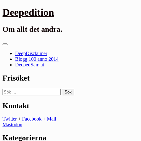
Gå
Deepedition
till
innehåll
Om allt det andra.
Primär
meny
DeepDisclaimer
Blogg 100 anno 2014
DeepedSamlat
Frisöket
Sök
efter:
Kontakt
Twitter
+
Facebook
+
Mail
Mastodon
Kategorierna