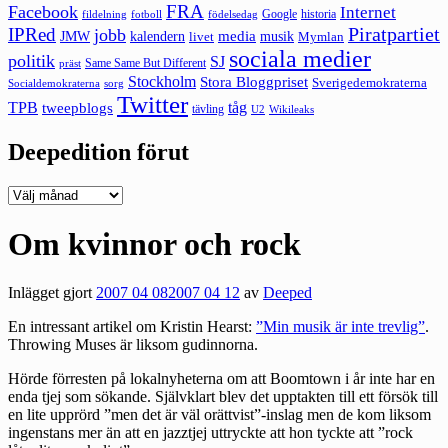
FRA
Facebook
Internet
Google
historia
fildelning
fotboll
födelsedag
Piratpartiet
IPRed
jobb
kalendern
media
JMW
livet
musik
Mymlan
sociala medier
politik
SJ
Same Same But Different
präst
Stockholm
Stora Bloggpriset
Sverigedemokraterna
sorg
Socialdemokraterna
Twitter
TPB
tåg
tweepblogs
tävling
U2
Wikileaks
Deepedition förut
Deepedition
förut
Om kvinnor och rock
Inlägget gjort
2007 04 08
2007 04 12
av
Deeped
En intressant artikel om Kristin Hearst:
”Min musik är inte trevlig”
.
Throwing Muses är liksom gudinnorna.
Hörde förresten på lokalnyheterna om att Boomtown i år inte har en
enda tjej som sökande. Självklart blev det upptakten till ett försök till
en lite upprörd ”men det är väl orättvist”-inslag men de kom liksom
ingenstans mer än att en jazztjej uttryckte att hon tyckte att ”rock