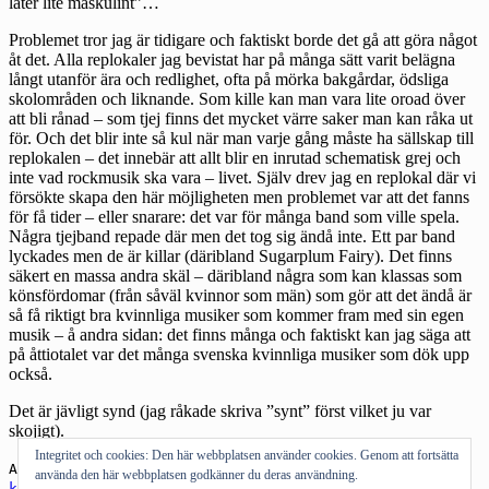
låter lite maskulint”…
Problemet tror jag är tidigare och faktiskt borde det gå att göra något
åt det. Alla replokaler jag bevistat har på många sätt varit belägna
långt utanför ära och redlighet, ofta på mörka bakgårdar, ödsliga
skolområden och liknande. Som kille kan man vara lite oroad över
att bli rånad – som tjej finns det mycket värre saker man kan råka ut
för. Och det blir inte så kul när man varje gång måste ha sällskap till
replokalen – det innebär att allt blir en inrutad schematisk grej och
inte vad rockmusik ska vara – livet. Själv drev jag en replokal där vi
försökte skapa den här möjligheten men problemet var att det fanns
för få tider – eller snarare: det var för många band som ville spela.
Några tjejband repade där men det tog sig ändå inte. Ett par band
lyckades men de är killar (däribland Sugarplum Fairy). Det finns
säkert en massa andra skäl – däribland några som kan klassas som
könsfördomar (från såväl kvinnor som män) som gör att det ändå är
så få riktigt bra kvinnliga musiker som kommer fram med sin egen
musik – å andra sidan: det finns många och faktiskt kan jag säga att
på åttiotalet var det många svenska kvinnliga musiker som dök upp
också.
Det är jävligt synd (jag råkade skriva ”synt” först vilket ju var
skojigt).
Integritet och cookies: Den här webbplatsen använder cookies. Genom att fortsätta
Andra om:
Kristin Hearst
,
Throwing Muses
,
Boomtown
,
använda den här webbplatsen godkänner du deras användning.
kvinnor
,
rockmusik
,
replokaler
,
Sugarplum Fairy