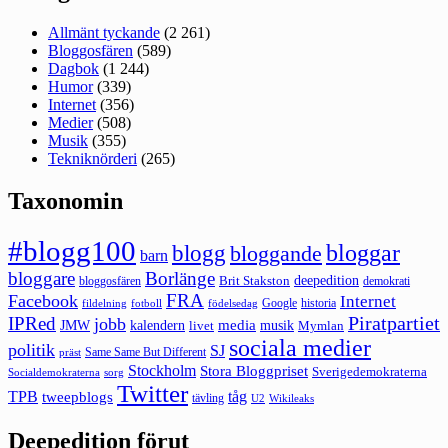
Allmänt tyckande
(2 261)
Bloggosfären
(589)
Dagbok
(1 244)
Humor
(339)
Internet
(356)
Medier
(508)
Musik
(355)
Tekniknörderi
(265)
Taxonomin
#blogg100
bloggar
blogg
bloggande
barn
bloggare
Borlänge
deepedition
Brit Stakston
bloggosfären
demokrati
FRA
Facebook
Internet
Google
historia
fildelning
fotboll
födelsedag
Piratpartiet
IPRed
jobb
kalendern
media
JMW
livet
musik
Mymlan
sociala medier
politik
SJ
Same Same But Different
präst
Stockholm
Stora Bloggpriset
Sverigedemokraterna
sorg
Socialdemokraterna
Twitter
TPB
tåg
tweepblogs
tävling
U2
Wikileaks
Deepedition förut