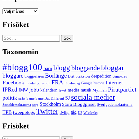
Deepedition
förut
Frisöket
Sök
efter:
Taxonomin
#blogg100
bloggar
blogg
bloggande
barn
bloggare
Borlänge
deepedition
Brit Stakston
bloggosfären
demokrati
FRA
Facebook
Internet
Google
historia
fildelning
fotboll
födelsedag
Piratpartiet
IPRed
jobb
kalendern
media
JMW
livet
musik
Mymlan
sociala medier
politik
SJ
Same Same But Different
präst
Stockholm
Stora Bloggpriset
Sverigedemokraterna
sorg
Socialdemokraterna
Twitter
TPB
tåg
tweepblogs
tävling
U2
Wikileaks
Frisöket
Sök