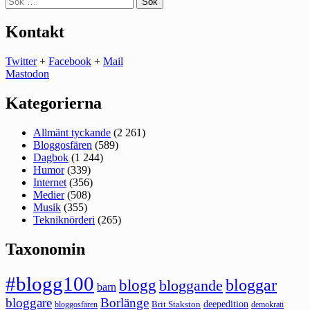
efter:
Kontakt
Twitter
+
Facebook
+
Mail
Mastodon
Kategorierna
Allmänt tyckande
(2 261)
Bloggosfären
(589)
Dagbok
(1 244)
Humor
(339)
Internet
(356)
Medier
(508)
Musik
(355)
Tekniknörderi
(265)
Taxonomin
#blogg100
bloggar
blogg
bloggande
barn
bloggare
Borlänge
deepedition
Brit Stakston
bloggosfären
demokrati