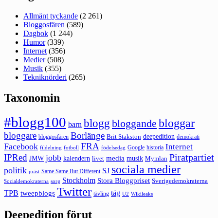
Allmänt tyckande
(2 261)
Bloggosfären
(589)
Dagbok
(1 244)
Humor
(339)
Internet
(356)
Medier
(508)
Musik
(355)
Tekniknörderi
(265)
Taxonomin
#blogg100
bloggar
blogg
bloggande
barn
bloggare
Borlänge
deepedition
Brit Stakston
bloggosfären
demokrati
FRA
Facebook
Internet
Google
historia
fildelning
fotboll
födelsedag
Piratpartiet
IPRed
jobb
kalendern
media
JMW
livet
musik
Mymlan
sociala medier
politik
SJ
Same Same But Different
präst
Stockholm
Stora Bloggpriset
Sverigedemokraterna
sorg
Socialdemokraterna
Twitter
TPB
tåg
tweepblogs
tävling
U2
Wikileaks
Deepedition förut