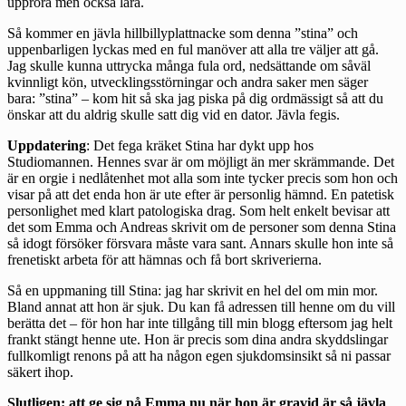
uppröra men också lära.
Så kommer en jävla hillbillyplattnacke som denna ”stina” och
uppenbarligen lyckas med en ful manöver att alla tre väljer att gå.
Jag skulle kunna uttrycka många fula ord, nedsättande om såväl
kvinnligt kön, utvecklingsstörningar och andra saker men säger
bara: ”stina” – kom hit så ska jag piska på dig ordmässigt så att du
önskar att du aldrig skulle satt dig vid en dator. Jävla fegis.
Uppdatering
: Det
fega kräket Stina har dykt upp hos
Studiomannen
. Hennes svar är om möjligt än mer skrämmande. Det
är en orgie i nedlåtenhet mot alla som inte tycker precis som hon och
visar på att det enda hon är ute efter är personlig hämnd. En patetisk
personlighet med klart patologiska drag. Som helt enkelt bevisar att
det som Emma och Andreas skrivit om de personer som denna Stina
så idogt försöker försvara måste vara sant. Annars skulle hon inte så
frenetiskt arbeta för att hämnas och få bort skriverierna.
Så en uppmaning till Stina: jag har skrivit en hel del om min mor.
Bland annat att hon är sjuk. Du kan få adressen till henne om du vill
berätta det – för hon har inte tillgång till min blogg eftersom jag helt
frankt stängt henne ute. Hon är precis som dina andra skyddslingar
fullkomligt renons på att ha någon egen sjukdomsinsikt så ni passar
säkert ihop.
Slutligen: att ge sig på Emma nu när hon är gravid är så jävla