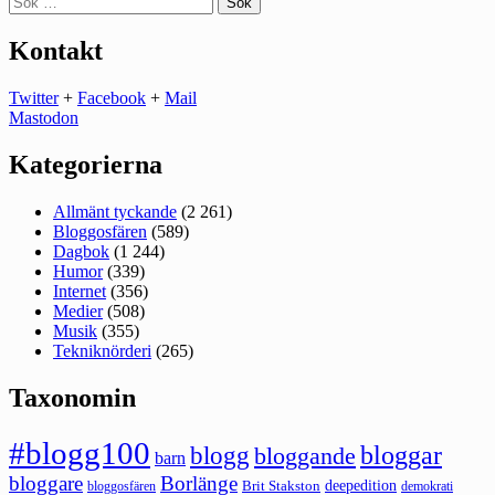
efter:
Kontakt
Twitter
+
Facebook
+
Mail
Mastodon
Kategorierna
Allmänt tyckande
(2 261)
Bloggosfären
(589)
Dagbok
(1 244)
Humor
(339)
Internet
(356)
Medier
(508)
Musik
(355)
Tekniknörderi
(265)
Taxonomin
#blogg100
bloggar
blogg
bloggande
barn
bloggare
Borlänge
deepedition
Brit Stakston
bloggosfären
demokrati