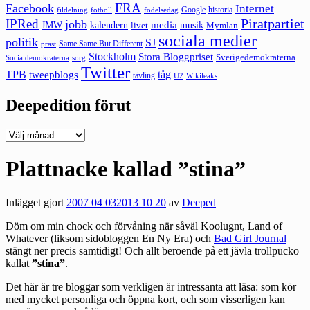
FRA
Facebook
Internet
Google
historia
fildelning
fotboll
födelsedag
Piratpartiet
IPRed
jobb
kalendern
media
JMW
livet
musik
Mymlan
sociala medier
politik
SJ
Same Same But Different
präst
Stockholm
Stora Bloggpriset
Sverigedemokraterna
sorg
Socialdemokraterna
Twitter
TPB
tåg
tweepblogs
tävling
U2
Wikileaks
Deepedition förut
Deepedition
förut
Plattnacke kallad ”stina”
Inlägget gjort
2007 04 03
2013 10 20
av
Deeped
Döm om min chock och förvåning när såväl
Koolugnt
,
Land of
Whatever
(liksom sidobloggen En Ny Era) och
Bad Girl Journal
stängt ner precis samtidigt! Och allt beroende på ett jävla trollpucko
kallat
”stina”
.
Det här är tre bloggar som verkligen är intressanta att läsa: som kör
med mycket personliga och öppna kort, och som visserligen kan