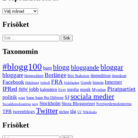
Deepedition
förut
Frisöket
Sök
efter:
Taxonomin
#blogg100
bloggar
blogg
bloggande
barn
bloggare
Borlänge
deepedition
Brit Stakston
bloggosfären
demokrati
FRA
Facebook
Internet
Google
historia
fildelning
fotboll
födelsedag
Piratpartiet
IPRed
jobb
kalendern
media
JMW
livet
musik
Mymlan
sociala medier
politik
SJ
Same Same But Different
präst
Stockholm
Stora Bloggpriset
Sverigedemokraterna
sorg
Socialdemokraterna
Twitter
TPB
tåg
tweepblogs
tävling
U2
Wikileaks
Frisöket
Sök