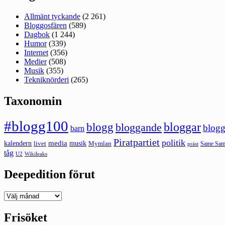
Allmänt tyckande
(2 261)
Bloggosfären
(589)
Dagbok
(1 244)
Humor
(339)
Internet
(356)
Medier
(508)
Musik
(355)
Tekniknörderi
(265)
Taxonomin
#blogg100
bloggar
blogg
bloggande
blogg
barn
Piratpartiet
politik
kalendern
media
livet
musik
Mymlan
Same Same
präst
tåg
U2
Wikileaks
Deepedition förut
Deepedition
förut
Frisöket