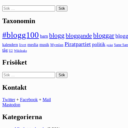
Sök
efter:
Taxonomin
#blogg100
bloggar
blogg
bloggande
blogg
barn
Piratpartiet
politik
kalendern
media
livet
musik
Mymlan
Same Same
präst
tåg
U2
Wikileaks
Frisöket
Sök
efter:
Kontakt
Twitter
+
Facebook
+
Mail
Mastodon
Kategorierna