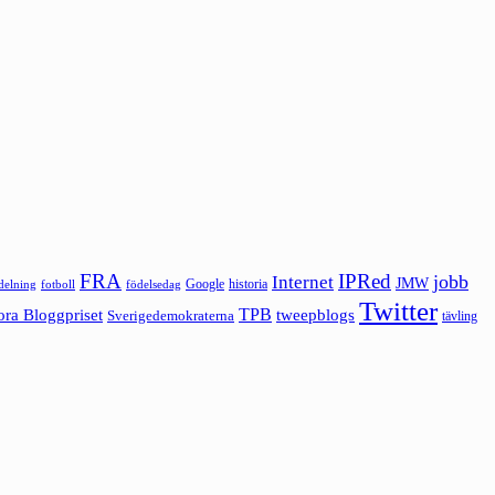
FRA
IPRed
jobb
Internet
JMW
Google
historia
ldelning
fotboll
födelsedag
Twitter
ora Bloggpriset
TPB
tweepblogs
Sverigedemokraterna
tävling