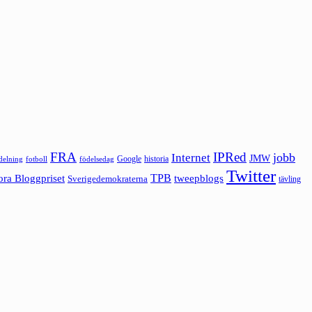
FRA
IPRed
jobb
Internet
JMW
Google
historia
ldelning
fotboll
födelsedag
Twitter
ora Bloggpriset
TPB
tweepblogs
Sverigedemokraterna
tävling