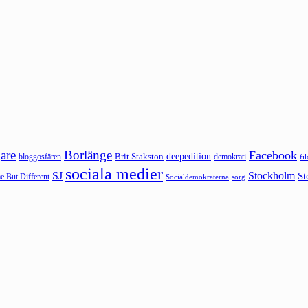
are
Borlänge
Facebook
deepedition
Brit Stakston
bloggosfären
demokrati
fi
sociala medier
SJ
Stockholm
St
 But Different
sorg
Socialdemokraterna