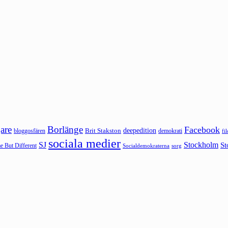
are
Borlänge
Facebook
deepedition
Brit Stakston
bloggosfären
demokrati
fi
sociala medier
SJ
Stockholm
St
 But Different
sorg
Socialdemokraterna