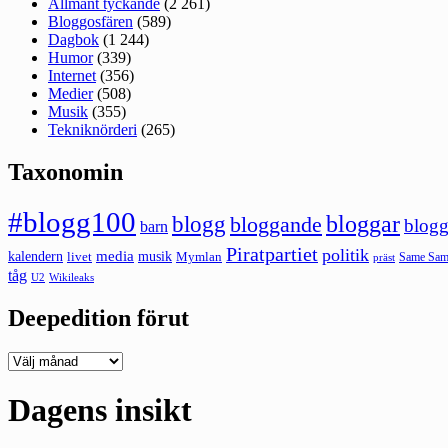
Allmänt tyckande
(2 261)
Bloggosfären
(589)
Dagbok
(1 244)
Humor
(339)
Internet
(356)
Medier
(508)
Musik
(355)
Tekniknörderi
(265)
Taxonomin
#blogg100
bloggar
blogg
bloggande
blogg
barn
Piratpartiet
politik
kalendern
media
livet
musik
Mymlan
Same Same
präst
tåg
U2
Wikileaks
Deepedition förut
Deepedition
förut
Dagens insikt