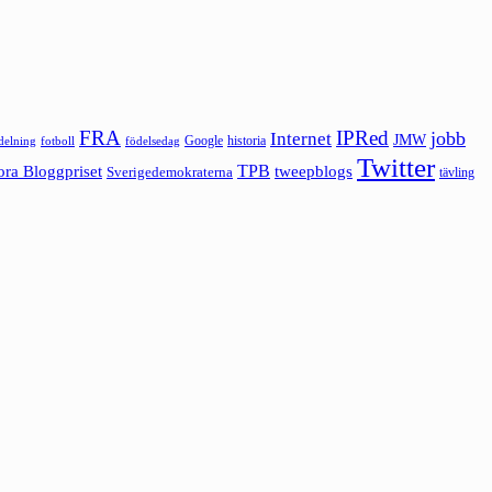
FRA
IPRed
jobb
Internet
JMW
Google
historia
ldelning
fotboll
födelsedag
Twitter
ora Bloggpriset
TPB
tweepblogs
Sverigedemokraterna
tävling