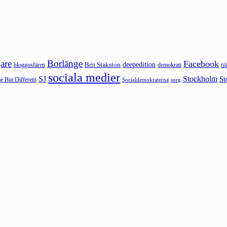
are
Borlänge
Facebook
deepedition
Brit Stakston
bloggosfären
demokrati
fi
sociala medier
SJ
Stockholm
St
 But Different
sorg
Socialdemokraterna