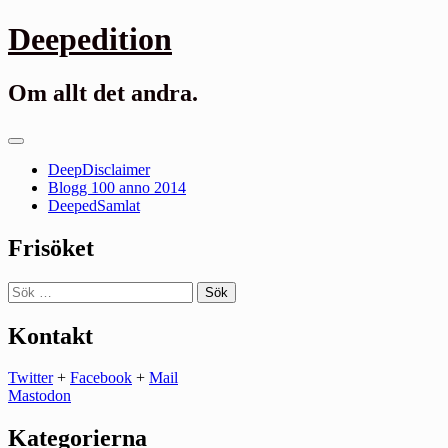
Gå
Deepedition
till
innehåll
Om allt det andra.
Primär
meny
DeepDisclaimer
Blogg 100 anno 2014
DeepedSamlat
Frisöket
Sök
efter:
Kontakt
Twitter
+
Facebook
+
Mail
Mastodon
Kategorierna