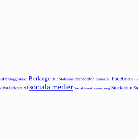
are
Borlänge
Facebook
deepedition
Brit Stakston
bloggosfären
demokrati
fi
sociala medier
SJ
Stockholm
St
 But Different
sorg
Socialdemokraterna