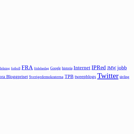
FRA
IPRed
jobb
Internet
JMW
Google
historia
ldelning
fotboll
födelsedag
Twitter
ora Bloggpriset
TPB
tweepblogs
Sverigedemokraterna
tävling