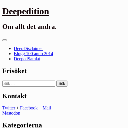
Gå
Deepedition
till
innehåll
Om allt det andra.
Primär
meny
DeepDisclaimer
Blogg 100 anno 2014
DeepedSamlat
Frisöket
Sök
efter:
Kontakt
Twitter
+
Facebook
+
Mail
Mastodon
Kategorierna