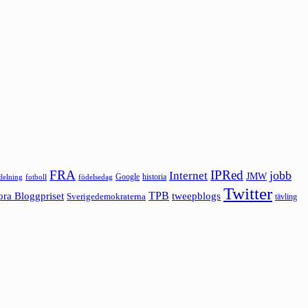
FRA
IPRed
jobb
Internet
JMW
Google
historia
ldelning
fotboll
födelsedag
Twitter
ora Bloggpriset
TPB
tweepblogs
Sverigedemokraterna
tävling