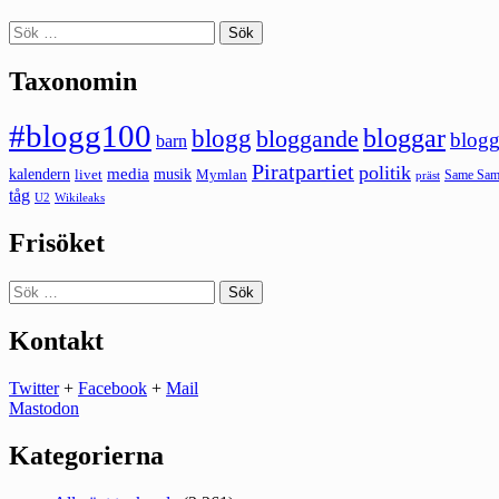
Sök
efter:
Taxonomin
#blogg100
bloggar
blogg
bloggande
blogg
barn
Piratpartiet
politik
kalendern
media
livet
musik
Mymlan
Same Same
präst
tåg
U2
Wikileaks
Frisöket
Sök
efter:
Kontakt
Twitter
+
Facebook
+
Mail
Mastodon
Kategorierna