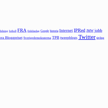
FRA
IPRed
jobb
Internet
JMW
Google
historia
ldelning
fotboll
födelsedag
Twitter
ora Bloggpriset
TPB
tweepblogs
Sverigedemokraterna
tävling