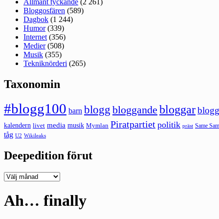
Allmänt tyckande
(2 261)
Bloggosfären
(589)
Dagbok
(1 244)
Humor
(339)
Internet
(356)
Medier
(508)
Musik
(355)
Tekniknörderi
(265)
Taxonomin
#blogg100
bloggar
blogg
bloggande
blogg
barn
Piratpartiet
politik
kalendern
media
livet
musik
Mymlan
Same Same
präst
tåg
U2
Wikileaks
Deepedition förut
Deepedition
förut
Ah… finally