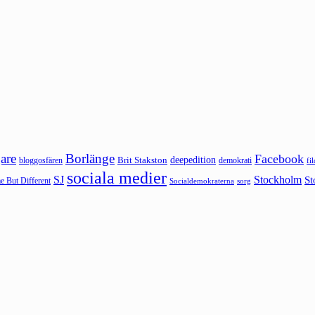
are
Borlänge
Facebook
deepedition
Brit Stakston
bloggosfären
demokrati
fi
sociala medier
SJ
Stockholm
St
 But Different
sorg
Socialdemokraterna