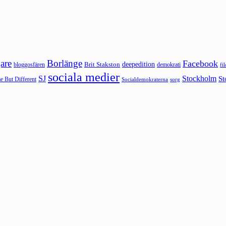
are
Borlänge
Facebook
deepedition
Brit Stakston
bloggosfären
demokrati
fi
sociala medier
SJ
Stockholm
St
 But Different
sorg
Socialdemokraterna