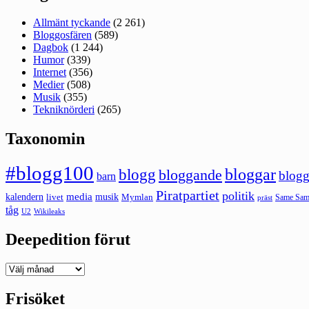
Allmänt tyckande
(2 261)
Bloggosfären
(589)
Dagbok
(1 244)
Humor
(339)
Internet
(356)
Medier
(508)
Musik
(355)
Tekniknörderi
(265)
Taxonomin
#blogg100
bloggar
blogg
bloggande
blogg
barn
Piratpartiet
politik
kalendern
media
livet
musik
Mymlan
Same Same
präst
tåg
U2
Wikileaks
Deepedition förut
Deepedition
förut
Frisöket