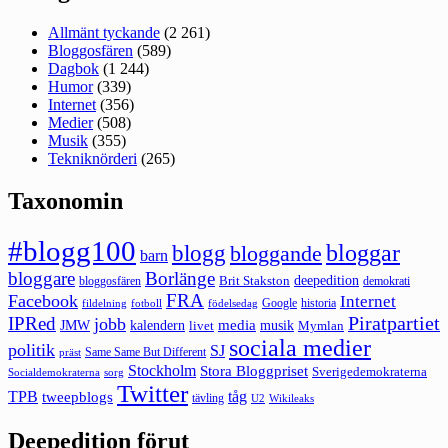
Allmänt tyckande
(2 261)
Bloggosfären
(589)
Dagbok
(1 244)
Humor
(339)
Internet
(356)
Medier
(508)
Musik
(355)
Tekniknörderi
(265)
Taxonomin
#blogg100
bloggar
blogg
bloggande
barn
bloggare
Borlänge
deepedition
Brit Stakston
bloggosfären
demokrati
FRA
Facebook
Internet
Google
historia
fildelning
fotboll
födelsedag
Piratpartiet
IPRed
jobb
kalendern
media
JMW
livet
musik
Mymlan
sociala medier
politik
SJ
Same Same But Different
präst
Stockholm
Stora Bloggpriset
Sverigedemokraterna
sorg
Socialdemokraterna
Twitter
TPB
tåg
tweepblogs
tävling
U2
Wikileaks
Deepedition förut