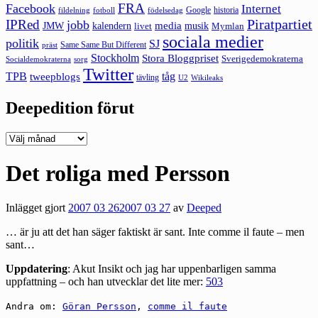
FRA
Facebook
Internet
Google
historia
fildelning
fotboll
födelsedag
Piratpartiet
IPRed
jobb
kalendern
media
JMW
livet
musik
Mymlan
sociala medier
politik
SJ
Same Same But Different
präst
Stockholm
Stora Bloggpriset
Sverigedemokraterna
sorg
Socialdemokraterna
Twitter
TPB
tåg
tweepblogs
tävling
U2
Wikileaks
Deepedition förut
Deepedition
förut
Det roliga med Persson
Inlägget gjort
2007 03 26
2007 03 27
av
Deeped
… är ju att det han säger faktiskt är sant. Inte comme il faute – men
sant…
Uppdatering
: Akut Insikt och jag har uppenbarligen samma
uppfattning – och han utvecklar det lite mer:
503
Andra om:
Göran Persson
,
comme il faute