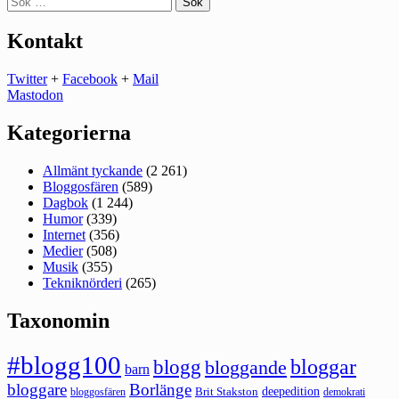
efter:
Kontakt
Twitter
+
Facebook
+
Mail
Mastodon
Kategorierna
Allmänt tyckande
(2 261)
Bloggosfären
(589)
Dagbok
(1 244)
Humor
(339)
Internet
(356)
Medier
(508)
Musik
(355)
Tekniknörderi
(265)
Taxonomin
#blogg100
bloggar
blogg
bloggande
barn
bloggare
Borlänge
deepedition
Brit Stakston
bloggosfären
demokrati