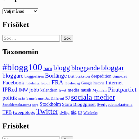
Deepedition
förut
Frisöket
Sök
efter:
Taxonomin
#blogg100
bloggar
blogg
bloggande
barn
bloggare
Borlänge
deepedition
Brit Stakston
bloggosfären
demokrati
FRA
Facebook
Internet
Google
historia
fildelning
fotboll
födelsedag
Piratpartiet
IPRed
jobb
kalendern
media
JMW
livet
musik
Mymlan
sociala medier
politik
SJ
Same Same But Different
präst
Stockholm
Stora Bloggpriset
Sverigedemokraterna
sorg
Socialdemokraterna
Twitter
TPB
tåg
tweepblogs
tävling
U2
Wikileaks
Frisöket
Sök