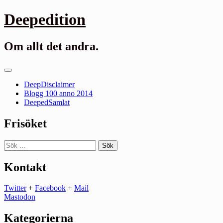
Gå
Deepedition
till
innehåll
Om allt det andra.
Primär
meny
DeepDisclaimer
Blogg 100 anno 2014
DeepedSamlat
Frisöket
Sök
efter:
Kontakt
Twitter
+
Facebook
+
Mail
Mastodon
Kategorierna