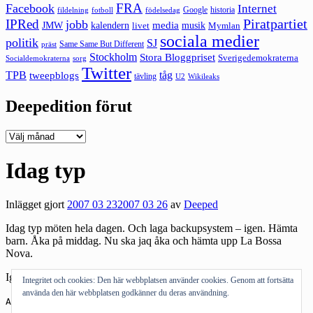
FRA
Facebook
Internet
Google
historia
fildelning
fotboll
födelsedag
Piratpartiet
IPRed
jobb
kalendern
media
JMW
livet
musik
Mymlan
sociala medier
politik
SJ
Same Same But Different
präst
Stockholm
Stora Bloggpriset
Sverigedemokraterna
sorg
Socialdemokraterna
Twitter
TPB
tåg
tweepblogs
tävling
U2
Wikileaks
Deepedition förut
Deepedition
förut
Idag typ
Inlägget gjort
2007 03 23
2007 03 26
av
Deeped
Idag typ möten hela dagen. Och laga backupsystem – igen. Hämta
barn. Åka på middag. Nu ska jaq åka och hämta upp La Bossa
Nova.
Igår var en stor dag förresten. Mer kan jag inte berätta. Just nu.
Integritet och cookies: Den här webbplatsen använder cookies. Genom att fortsätta
använda den här webbplatsen godkänner du deras användning.
Andra om:
möten
,
backupsystemet
,
hemligheter