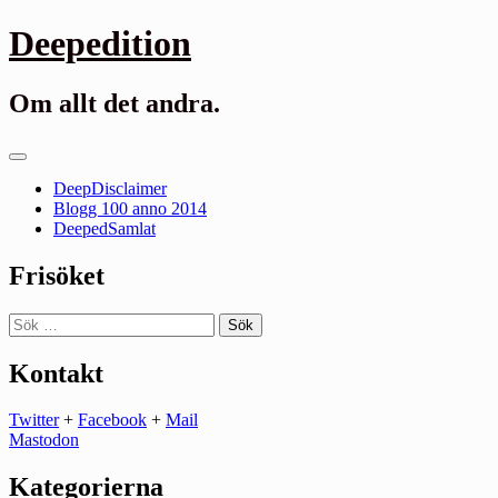
Gå
Deepedition
till
innehåll
Om allt det andra.
Primär
meny
DeepDisclaimer
Blogg 100 anno 2014
DeepedSamlat
Frisöket
Sök
efter:
Kontakt
Twitter
+
Facebook
+
Mail
Mastodon
Kategorierna