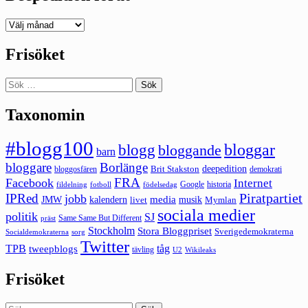
Deepedition
förut
Frisöket
Sök
efter:
Taxonomin
#blogg100
bloggar
blogg
bloggande
barn
bloggare
Borlänge
deepedition
Brit Stakston
bloggosfären
demokrati
FRA
Facebook
Internet
Google
historia
fildelning
fotboll
födelsedag
Piratpartiet
IPRed
jobb
kalendern
media
JMW
livet
musik
Mymlan
sociala medier
politik
SJ
Same Same But Different
präst
Stockholm
Stora Bloggpriset
Sverigedemokraterna
sorg
Socialdemokraterna
Twitter
TPB
tåg
tweepblogs
tävling
U2
Wikileaks
Frisöket
Sök