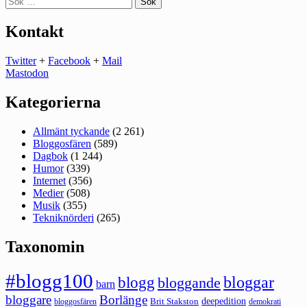
efter:
Kontakt
Twitter
+
Facebook
+
Mail
Mastodon
Kategorierna
Allmänt tyckande
(2 261)
Bloggosfären
(589)
Dagbok
(1 244)
Humor
(339)
Internet
(356)
Medier
(508)
Musik
(355)
Tekniknörderi
(265)
Taxonomin
#blogg100
bloggar
blogg
bloggande
barn
bloggare
Borlänge
deepedition
Brit Stakston
bloggosfären
demokrati