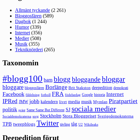
Allmänt tyckande
(2 261)
Bloggosfären
(589)
Dagbok
(1 244)
Humor
(339)
Internet
(356)
Medier
(508)
Musik
(355)
Tekniknörderi
(265)
Taxonomin
#blogg100
bloggar
blogg
bloggande
barn
bloggare
Borlänge
deepedition
Brit Stakston
bloggosfären
demokrati
FRA
Facebook
Internet
Google
historia
fildelning
fotboll
födelsedag
Piratpartiet
IPRed
jobb
kalendern
media
JMW
livet
musik
Mymlan
sociala medier
politik
SJ
Same Same But Different
präst
Stockholm
Stora Bloggpriset
Sverigedemokraterna
sorg
Socialdemokraterna
Twitter
TPB
tåg
tweepblogs
tävling
U2
Wikileaks
Deepedition förut