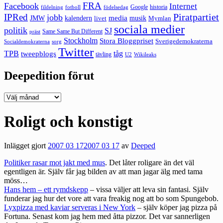
FRA
Facebook
Internet
Google
historia
fildelning
fotboll
födelsedag
Piratpartiet
IPRed
jobb
kalendern
media
JMW
livet
musik
Mymlan
sociala medier
politik
SJ
Same Same But Different
präst
Stockholm
Stora Bloggpriset
Sverigedemokraterna
sorg
Socialdemokraterna
Twitter
TPB
tåg
tweepblogs
tävling
U2
Wikileaks
Deepedition förut
Deepedition
förut
Roligt och konstigt
Inlägget gjort
2007 03 17
2007 03 17
av
Deeped
Politiker rasar mot jakt med mus
. Det låter roligare än det väl
egentligen är. Själv får jag bilden av att man jagar älg med tama
möss…
Hans hem – ett rymdskepp
– vissa väljer att leva sin fantasi. Själv
funderar jag hur det vore att vara freakig nog att bo som Spungebob.
Lyxpizza med kaviar serveras i New York
– själv köper jag pizza på
Fortuna. Senast kom jag hem med åtta pizzor. Det var sannerligen