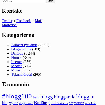
efter:
Kontakt
Twitter
+
Facebook
+
Mail
Mastodon
Kategorierna
Allmänt tyckande
(2 261)
Bloggosfären
(589)
Dagbok
(1 244)
Humor
(339)
Internet
(356)
Medier
(508)
Musik
(355)
Tekniknörderi
(265)
Taxonomin
#blogg100
bloggar
blogg
bloggande
barn
bloggare
Borlänge
deepedition
Brit Stakston
bloggosfären
demokrati