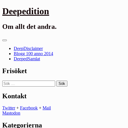
Gå
Deepedition
till
innehåll
Om allt det andra.
Primär
meny
DeepDisclaimer
Blogg 100 anno 2014
DeepedSamlat
Frisöket
Sök
efter:
Kontakt
Twitter
+
Facebook
+
Mail
Mastodon
Kategorierna