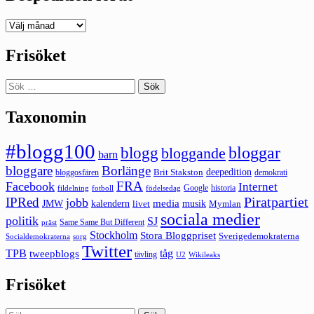
Deepedition
förut
Frisöket
Sök
efter:
Taxonomin
#blogg100
bloggar
blogg
bloggande
barn
bloggare
Borlänge
deepedition
Brit Stakston
bloggosfären
demokrati
FRA
Facebook
Internet
Google
historia
fildelning
fotboll
födelsedag
Piratpartiet
IPRed
jobb
kalendern
media
JMW
livet
musik
Mymlan
sociala medier
politik
SJ
Same Same But Different
präst
Stockholm
Stora Bloggpriset
Sverigedemokraterna
sorg
Socialdemokraterna
Twitter
TPB
tåg
tweepblogs
tävling
U2
Wikileaks
Frisöket
Sök