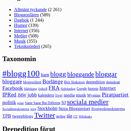
Allmänt tyckande
(2 261)
Bloggosfären
(589)
Dagbok
(1 244)
Humor
(339)
Internet
(356)
Medier
(508)
Musik
(355)
Tekniknörderi
(265)
Taxonomin
#blogg100
bloggar
blogg
bloggande
barn
bloggare
Borlänge
deepedition
Brit Stakston
bloggosfären
demokrati
FRA
Facebook
Internet
Google
historia
fildelning
fotboll
födelsedag
Piratpartiet
IPRed
jobb
kalendern
media
JMW
livet
musik
Mymlan
sociala medier
politik
SJ
Same Same But Different
präst
Stockholm
Stora Bloggpriset
Sverigedemokraterna
sorg
Socialdemokraterna
Twitter
TPB
tåg
tweepblogs
tävling
U2
Wikileaks
Deepedition förut