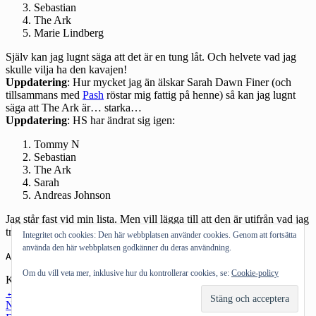
Sebastian
The Ark
Marie Lindberg
Själv kan jag lugnt säga att det är en tung låt. Och helvete vad jag
skulle vilja ha den kavajen!
Uppdatering
: Hur mycket jag än älskar Sarah Dawn Finer (och
tillsammans med
Pash
röstar mig fattig på henne) så kan jag lugnt
säga att The Ark är… starka…
Uppdatering
: HS har ändrat sig igen:
Tommy N
Sebastian
The Ark
Sarah
Andreas Johnson
Jag står fast vid min lista. Men vill lägga till att den är utifrån vad jag
tror – inte mitt balladhjärta…
Integritet och cookies: Den här webbplatsen använder cookies. Genom att fortsätta
använda den här webbplatsen godkänner du deras användning.
Andra bloggar om:
Melodifestivalen
,
finalen
,
listor
Om du vill veta mer, inklusive hur du kontrollerar cookies, se:
Cookie-policy
Kategorier:
Musik
Inläggsnavigering
←
Föregående inlägg
Nästa inlägg
→