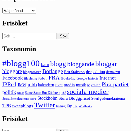
Deepedition
förut
Frisöket
Sök
efter:
Taxonomin
#blogg100
bloggar
blogg
bloggande
barn
bloggare
Borlänge
deepedition
Brit Stakston
bloggosfären
demokrati
FRA
Facebook
Internet
Google
historia
fildelning
fotboll
födelsedag
Piratpartiet
IPRed
jobb
kalendern
media
JMW
livet
musik
Mymlan
sociala medier
politik
SJ
Same Same But Different
präst
Stockholm
Stora Bloggpriset
Sverigedemokraterna
sorg
Socialdemokraterna
Twitter
TPB
tåg
tweepblogs
tävling
U2
Wikileaks
Frisöket
Sök