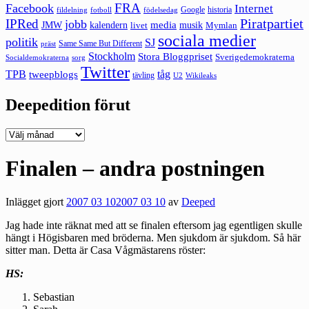
FRA
Facebook
Internet
Google
historia
fildelning
fotboll
födelsedag
Piratpartiet
IPRed
jobb
kalendern
media
JMW
livet
musik
Mymlan
sociala medier
politik
SJ
Same Same But Different
präst
Stockholm
Stora Bloggpriset
Sverigedemokraterna
sorg
Socialdemokraterna
Twitter
TPB
tåg
tweepblogs
tävling
U2
Wikileaks
Deepedition förut
Deepedition
förut
Finalen – andra postningen
Inlägget gjort
2007 03 10
2007 03 10
av
Deeped
Jag hade inte räknat med att se finalen eftersom jag egentligen skulle
hängt i Högisbaren med bröderna. Men sjukdom är sjukdom. Så här
sitter man. Detta är Casa Vågmästarens röster:
HS:
Sebastian