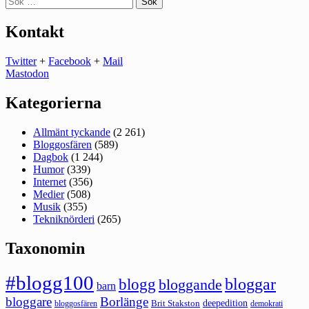
efter:
Kontakt
Twitter
+
Facebook
+
Mail
Mastodon
Kategorierna
Allmänt tyckande
(2 261)
Bloggosfären
(589)
Dagbok
(1 244)
Humor
(339)
Internet
(356)
Medier
(508)
Musik
(355)
Tekniknörderi
(265)
Taxonomin
#blogg100
bloggar
blogg
bloggande
barn
bloggare
Borlänge
deepedition
Brit Stakston
bloggosfären
demokrati