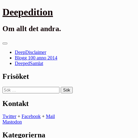
Gå
Deepedition
till
innehåll
Om allt det andra.
Primär
meny
DeepDisclaimer
Blogg 100 anno 2014
DeepedSamlat
Frisöket
Sök
efter:
Kontakt
Twitter
+
Facebook
+
Mail
Mastodon
Kategorierna