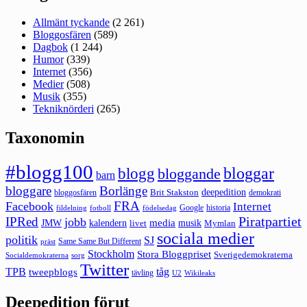
Allmänt tyckande
(2 261)
Bloggosfären
(589)
Dagbok
(1 244)
Humor
(339)
Internet
(356)
Medier
(508)
Musik
(355)
Tekniknörderi
(265)
Taxonomin
#blogg100
bloggar
blogg
bloggande
barn
bloggare
Borlänge
deepedition
Brit Stakston
bloggosfären
demokrati
FRA
Facebook
Internet
Google
historia
fildelning
fotboll
födelsedag
Piratpartiet
IPRed
jobb
kalendern
media
JMW
livet
musik
Mymlan
sociala medier
politik
SJ
Same Same But Different
präst
Stockholm
Stora Bloggpriset
Sverigedemokraterna
sorg
Socialdemokraterna
Twitter
TPB
tåg
tweepblogs
tävling
U2
Wikileaks
Deepedition förut