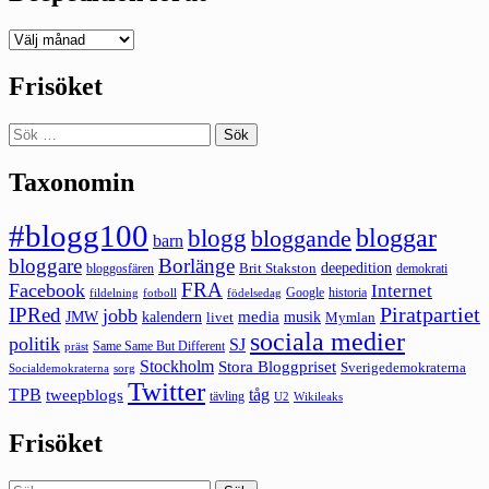
Deepedition
förut
Frisöket
Sök
efter:
Taxonomin
#blogg100
bloggar
blogg
bloggande
barn
bloggare
Borlänge
deepedition
Brit Stakston
bloggosfären
demokrati
FRA
Facebook
Internet
Google
historia
fildelning
fotboll
födelsedag
Piratpartiet
IPRed
jobb
kalendern
media
JMW
livet
musik
Mymlan
sociala medier
politik
SJ
Same Same But Different
präst
Stockholm
Stora Bloggpriset
Sverigedemokraterna
sorg
Socialdemokraterna
Twitter
TPB
tåg
tweepblogs
tävling
U2
Wikileaks
Frisöket
Sök