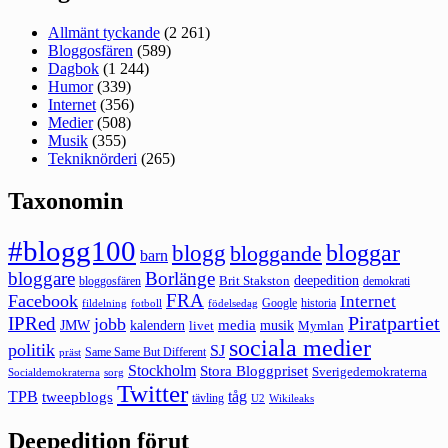
Allmänt tyckande
(2 261)
Bloggosfären
(589)
Dagbok
(1 244)
Humor
(339)
Internet
(356)
Medier
(508)
Musik
(355)
Tekniknörderi
(265)
Taxonomin
#blogg100
bloggar
blogg
bloggande
barn
bloggare
Borlänge
deepedition
Brit Stakston
bloggosfären
demokrati
FRA
Facebook
Internet
Google
historia
fildelning
fotboll
födelsedag
Piratpartiet
IPRed
jobb
kalendern
media
JMW
livet
musik
Mymlan
sociala medier
politik
SJ
Same Same But Different
präst
Stockholm
Stora Bloggpriset
Sverigedemokraterna
sorg
Socialdemokraterna
Twitter
TPB
tåg
tweepblogs
tävling
U2
Wikileaks
Deepedition förut