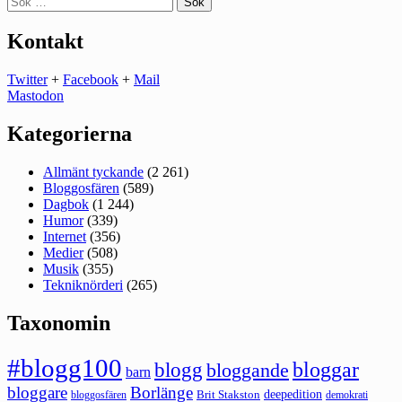
efter:
Kontakt
Twitter
+
Facebook
+
Mail
Mastodon
Kategorierna
Allmänt tyckande
(2 261)
Bloggosfären
(589)
Dagbok
(1 244)
Humor
(339)
Internet
(356)
Medier
(508)
Musik
(355)
Tekniknörderi
(265)
Taxonomin
#blogg100
bloggar
blogg
bloggande
barn
bloggare
Borlänge
deepedition
Brit Stakston
bloggosfären
demokrati