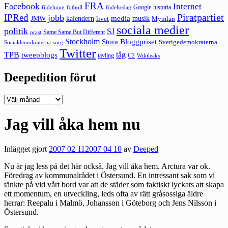
FRA
Facebook
Internet
Google
historia
fildelning
fotboll
födelsedag
Piratpartiet
IPRed
jobb
kalendern
media
JMW
livet
musik
Mymlan
sociala medier
politik
SJ
Same Same But Different
präst
Stockholm
Stora Bloggpriset
Sverigedemokraterna
sorg
Socialdemokraterna
Twitter
TPB
tåg
tweepblogs
tävling
U2
Wikileaks
Deepedition förut
Deepedition
förut
Jag vill åka hem nu
Inlägget gjort
2007 02 11
2007 04 10
av
Deeped
Nu är jag less på det här också. Jag vill åka hem. Arctura var ok.
Föredrag av kommunalrådet i Östersund. En intressant sak som vi
tänkte på vid vårt bord var att de städer som faktiskt lyckats att skapa
ett momentum, en utveckling, leds ofta av rätt gråsossiga äldre
herrar: Reepalu i Malmö, Johansson i Göteborg och Jens Nilsson i
Östersund.