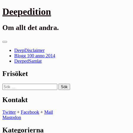
Gå
Deepedition
till
innehåll
Om allt det andra.
Primär
meny
DeepDisclaimer
Blogg 100 anno 2014
DeepedSamlat
Frisöket
Sök
efter:
Kontakt
Twitter
+
Facebook
+
Mail
Mastodon
Kategorierna