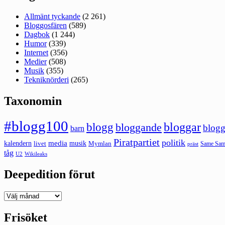
Allmänt tyckande
(2 261)
Bloggosfären
(589)
Dagbok
(1 244)
Humor
(339)
Internet
(356)
Medier
(508)
Musik
(355)
Tekniknörderi
(265)
Taxonomin
#blogg100
bloggar
blogg
bloggande
blogg
barn
Piratpartiet
politik
kalendern
media
livet
musik
Mymlan
Same Same
präst
tåg
U2
Wikileaks
Deepedition förut
Deepedition
förut
Frisöket