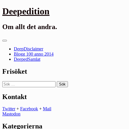
Gå
Deepedition
till
innehåll
Om allt det andra.
Primär
meny
DeepDisclaimer
Blogg 100 anno 2014
DeepedSamlat
Frisöket
Sök
efter:
Kontakt
Twitter
+
Facebook
+
Mail
Mastodon
Kategorierna