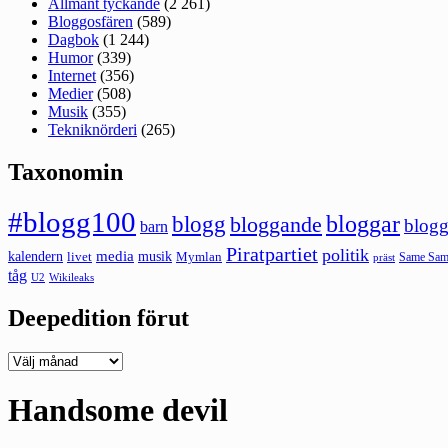
Allmänt tyckande
(2 261)
Bloggosfären
(589)
Dagbok
(1 244)
Humor
(339)
Internet
(356)
Medier
(508)
Musik
(355)
Tekniknörderi
(265)
Taxonomin
#blogg100
bloggar
blogg
bloggande
blogg
barn
Piratpartiet
politik
kalendern
media
livet
musik
Mymlan
Same Same
präst
tåg
U2
Wikileaks
Deepedition förut
Deepedition
förut
Handsome devil