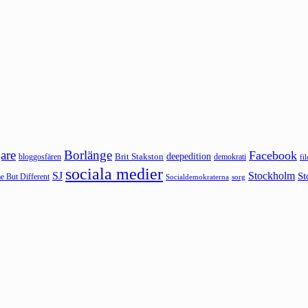
are
Borlänge
Facebook
deepedition
Brit Stakston
bloggosfären
demokrati
fi
sociala medier
SJ
Stockholm
St
 But Different
sorg
Socialdemokraterna