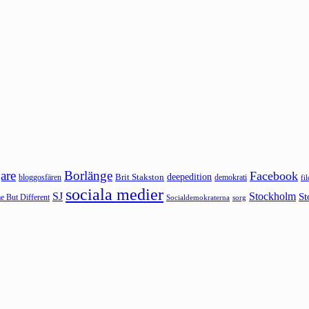
are
Borlänge
Facebook
deepedition
Brit Stakston
bloggosfären
demokrati
fi
sociala medier
SJ
Stockholm
St
 But Different
sorg
Socialdemokraterna