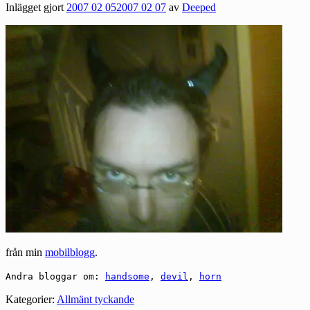
Inlägget gjort
2007 02 05
2007 02 07
av
Deeped
från min
mobilblogg
.
Andra bloggar om:
handsome
,
devil
,
horn
Kategorier:
Allmänt tyckande