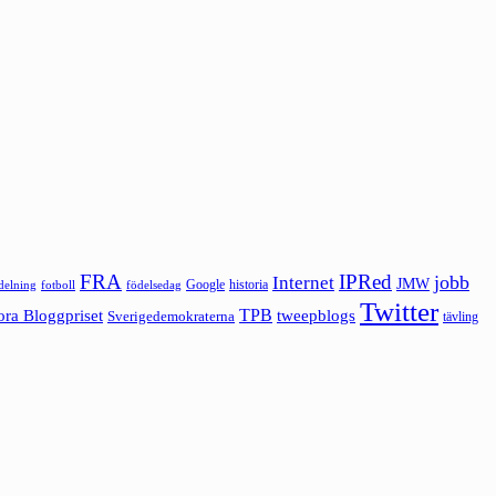
FRA
IPRed
jobb
Internet
JMW
Google
historia
ldelning
fotboll
födelsedag
Twitter
ora Bloggpriset
TPB
tweepblogs
Sverigedemokraterna
tävling