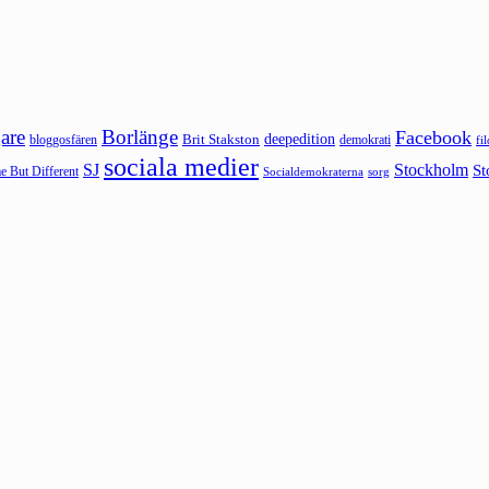
are
Borlänge
Facebook
deepedition
Brit Stakston
bloggosfären
demokrati
fi
sociala medier
SJ
Stockholm
St
 But Different
sorg
Socialdemokraterna