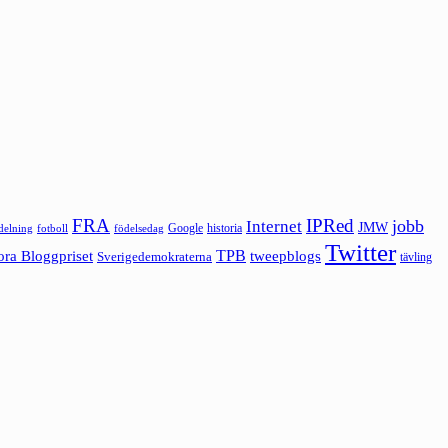
FRA
IPRed
jobb
Internet
JMW
Google
historia
ldelning
fotboll
födelsedag
Twitter
ora Bloggpriset
TPB
tweepblogs
Sverigedemokraterna
tävling