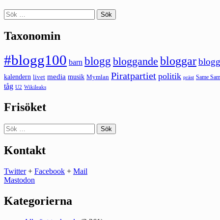
Sök
efter:
Taxonomin
#blogg100
bloggar
blogg
bloggande
blogg
barn
Piratpartiet
politik
kalendern
media
livet
musik
Mymlan
Same Same
präst
tåg
U2
Wikileaks
Frisöket
Sök
efter:
Kontakt
Twitter
+
Facebook
+
Mail
Mastodon
Kategorierna