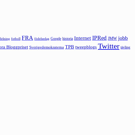
FRA
IPRed
jobb
Internet
JMW
Google
historia
ldelning
fotboll
födelsedag
Twitter
ora Bloggpriset
TPB
tweepblogs
Sverigedemokraterna
tävling