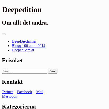
Gå
Deepedition
till
innehåll
Om allt det andra.
Primär
meny
DeepDisclaimer
Blogg 100 anno 2014
DeepedSamlat
Frisöket
Sök
efter:
Kontakt
Twitter
+
Facebook
+
Mail
Mastodon
Kategorierna