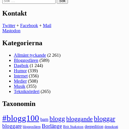
efter:
Kontakt
Twitter
+
Facebook
+
Mail
Mastodon
Kategorierna
Allmänt tyckande
(2 261)
Bloggosfären
(589)
Dagbok
(1 244)
Humor
(339)
Internet
(356)
Medier
(508)
Musik
(355)
Tekniknörderi
(265)
Taxonomin
#blogg100
bloggar
blogg
bloggande
barn
bloggare
Borlänge
deepedition
Brit Stakston
bloggosfären
demokrati