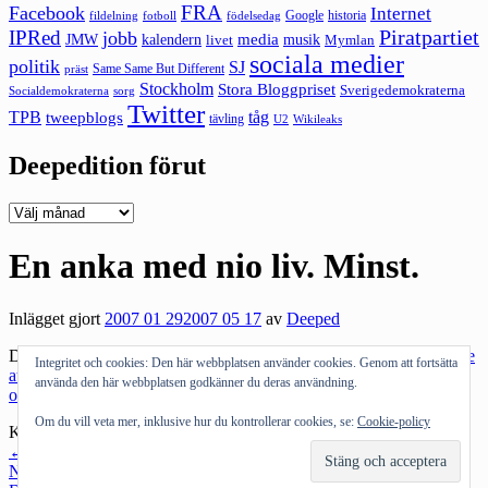
FRA
Facebook
Internet
Google
historia
fildelning
fotboll
födelsedag
Piratpartiet
IPRed
jobb
kalendern
media
JMW
livet
musik
Mymlan
sociala medier
politik
SJ
Same Same But Different
präst
Stockholm
Stora Bloggpriset
Sverigedemokraterna
sorg
Socialdemokraterna
Twitter
TPB
tåg
tweepblogs
tävling
U2
Wikileaks
Deepedition förut
Deepedition
förut
En anka med nio liv. Minst.
Inlägget gjort
2007 01 29
2007 05 17
av
Deeped
Den här jävla ankan har nio liv. Jepp. Ankan som
tidigare överlevde
Integritet och cookies: Den här webbplatsen använder cookies. Genom att fortsätta
att bli skjuten och stoppad i frysen
har nu också
överlevt en
använda den här webbplatsen godkänner du deras användning.
operation
. Nån snurrpelle lär se det som ett tecken att ankor är gud.
Om du vill veta mer, inklusive hur du kontrollerar cookies, se:
Cookie-policy
Kategorier:
Humor
Inläggsnavigering
←
Föregående inlägg
Nästa inlägg
→