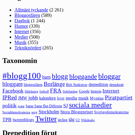
Allmänt tyckande
(2 261)
Bloggosfären
(589)
Dagbok
(1 244)
Humor
(339)
Internet
(356)
Medier
(508)
Musik
(355)
Tekniknörderi
(265)
Taxonomin
#blogg100
bloggar
blogg
bloggande
barn
bloggare
Borlänge
deepedition
Brit Stakston
bloggosfären
demokrati
FRA
Facebook
Internet
Google
historia
fildelning
fotboll
födelsedag
Piratpartiet
IPRed
jobb
kalendern
media
JMW
livet
musik
Mymlan
sociala medier
politik
SJ
Same Same But Different
präst
Stockholm
Stora Bloggpriset
Sverigedemokraterna
sorg
Socialdemokraterna
Twitter
TPB
tåg
tweepblogs
tävling
U2
Wikileaks
Deepedition förut