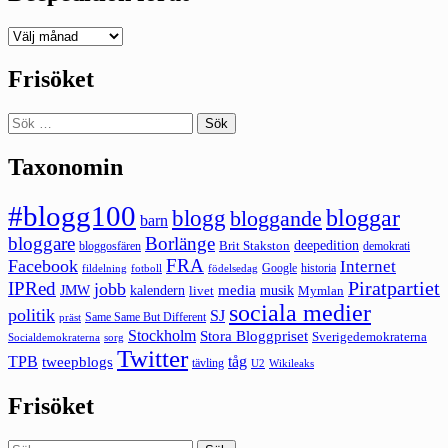
Deepedition
förut
Frisöket
Sök
efter:
Taxonomin
#blogg100
bloggar
blogg
bloggande
barn
bloggare
Borlänge
deepedition
Brit Stakston
bloggosfären
demokrati
FRA
Facebook
Internet
Google
historia
fildelning
fotboll
födelsedag
Piratpartiet
IPRed
jobb
kalendern
media
JMW
livet
musik
Mymlan
sociala medier
politik
SJ
Same Same But Different
präst
Stockholm
Stora Bloggpriset
Sverigedemokraterna
sorg
Socialdemokraterna
Twitter
TPB
tåg
tweepblogs
tävling
U2
Wikileaks
Frisöket
Sök