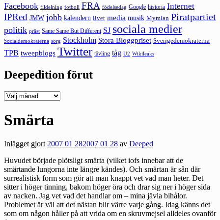
FRA
Facebook
Internet
Google
historia
fildelning
fotboll
födelsedag
Piratpartiet
IPRed
jobb
kalendern
media
JMW
livet
musik
Mymlan
sociala medier
politik
SJ
Same Same But Different
präst
Stockholm
Stora Bloggpriset
Sverigedemokraterna
sorg
Socialdemokraterna
Twitter
TPB
tåg
tweepblogs
tävling
U2
Wikileaks
Deepedition förut
Deepedition
förut
Smärta
Inlägget gjort
2007 01 28
2007 01 28
av
Deeped
Huvudet började plötsligt smärta (vilket iofs innebar att de
smärtande lungorna inte längre kändes). Och smärtan är sån där
surrealistisk form som gör att man knappt vet vad man heter. Det
sitter i höger tinning, bakom höger öra och drar sig ner i höger sida
av nacken. Jag vet vad det handlar om – mina jävla bihålor.
Problemet är väl att det nästan blir värre varje gång. Idag känns det
som om någon håller på att vrida om en skruvmejsel alldeles ovanför