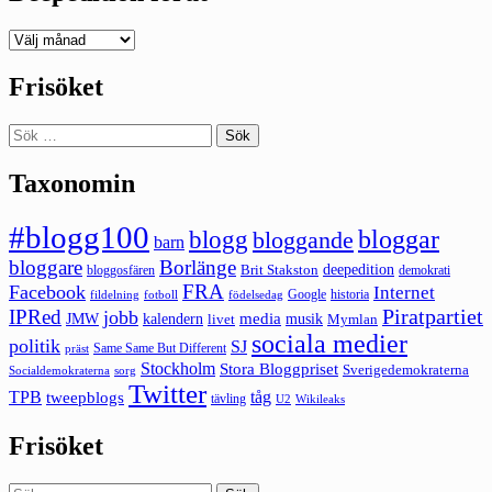
Deepedition
förut
Frisöket
Sök
efter:
Taxonomin
#blogg100
bloggar
blogg
bloggande
barn
bloggare
Borlänge
deepedition
Brit Stakston
bloggosfären
demokrati
FRA
Facebook
Internet
Google
historia
fildelning
fotboll
födelsedag
Piratpartiet
IPRed
jobb
kalendern
media
JMW
livet
musik
Mymlan
sociala medier
politik
SJ
Same Same But Different
präst
Stockholm
Stora Bloggpriset
Sverigedemokraterna
sorg
Socialdemokraterna
Twitter
TPB
tåg
tweepblogs
tävling
U2
Wikileaks
Frisöket
Sök