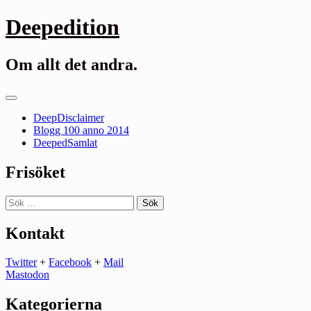
Gå
Deepedition
till
innehåll
Om allt det andra.
Primär
meny
DeepDisclaimer
Blogg 100 anno 2014
DeepedSamlat
Frisöket
Sök
efter:
Kontakt
Twitter
+
Facebook
+
Mail
Mastodon
Kategorierna