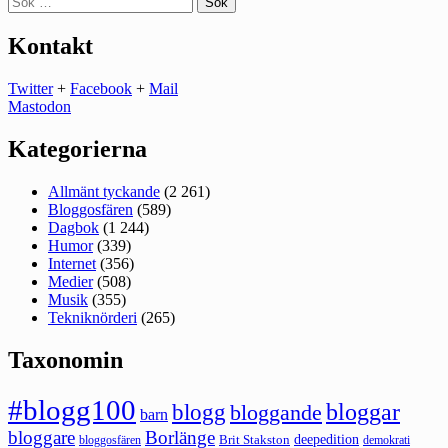
efter:
Kontakt
Twitter
+
Facebook
+
Mail
Mastodon
Kategorierna
Allmänt tyckande
(2 261)
Bloggosfären
(589)
Dagbok
(1 244)
Humor
(339)
Internet
(356)
Medier
(508)
Musik
(355)
Tekniknörderi
(265)
Taxonomin
#blogg100
bloggar
blogg
bloggande
barn
bloggare
Borlänge
deepedition
Brit Stakston
bloggosfären
demokrati