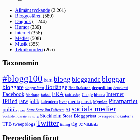
Allmänt tyckande
(2 261)
Bloggosfären
(589)
Dagbok
(1 244)
Humor
(339)
Internet
(356)
Medier
(508)
Musik
(355)
Tekniknörderi
(265)
Taxonomin
#blogg100
bloggar
blogg
bloggande
barn
bloggare
Borlänge
deepedition
Brit Stakston
bloggosfären
demokrati
FRA
Facebook
Internet
Google
historia
fildelning
fotboll
födelsedag
Piratpartiet
IPRed
jobb
kalendern
media
JMW
livet
musik
Mymlan
sociala medier
politik
SJ
Same Same But Different
präst
Stockholm
Stora Bloggpriset
Sverigedemokraterna
sorg
Socialdemokraterna
Twitter
TPB
tåg
tweepblogs
tävling
U2
Wikileaks
Deepedition förut