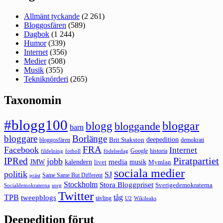
Allmänt tyckande
(2 261)
Bloggosfären
(589)
Dagbok
(1 244)
Humor
(339)
Internet
(356)
Medier
(508)
Musik
(355)
Tekniknörderi
(265)
Taxonomin
#blogg100
bloggar
blogg
bloggande
barn
bloggare
Borlänge
deepedition
Brit Stakston
bloggosfären
demokrati
FRA
Facebook
Internet
Google
historia
fildelning
fotboll
födelsedag
Piratpartiet
IPRed
jobb
kalendern
media
JMW
livet
musik
Mymlan
sociala medier
politik
SJ
Same Same But Different
präst
Stockholm
Stora Bloggpriset
Sverigedemokraterna
sorg
Socialdemokraterna
Twitter
TPB
tåg
tweepblogs
tävling
U2
Wikileaks
Deepedition förut