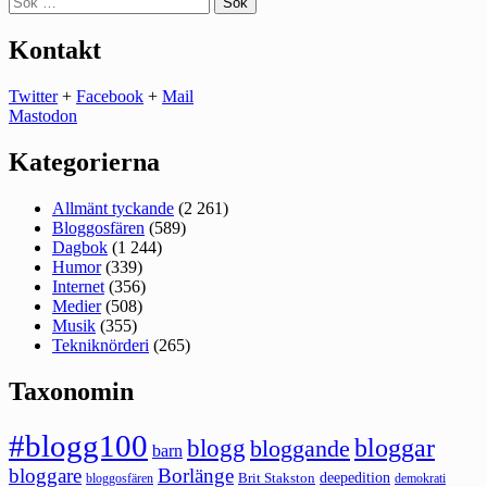
efter:
Kontakt
Twitter
+
Facebook
+
Mail
Mastodon
Kategorierna
Allmänt tyckande
(2 261)
Bloggosfären
(589)
Dagbok
(1 244)
Humor
(339)
Internet
(356)
Medier
(508)
Musik
(355)
Tekniknörderi
(265)
Taxonomin
#blogg100
bloggar
blogg
bloggande
barn
bloggare
Borlänge
deepedition
Brit Stakston
bloggosfären
demokrati