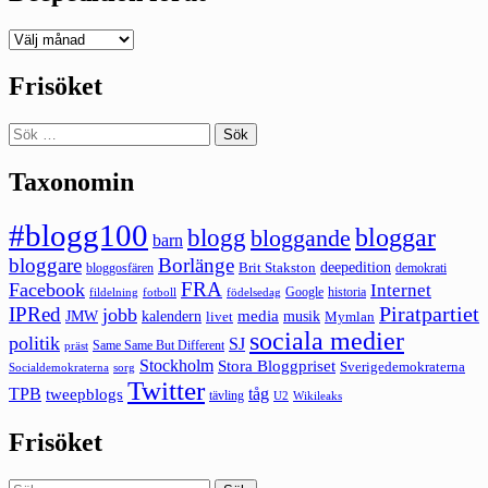
Deepedition
förut
Frisöket
Sök
efter:
Taxonomin
#blogg100
bloggar
blogg
bloggande
barn
bloggare
Borlänge
deepedition
Brit Stakston
bloggosfären
demokrati
FRA
Facebook
Internet
Google
historia
fildelning
fotboll
födelsedag
Piratpartiet
IPRed
jobb
kalendern
media
JMW
livet
musik
Mymlan
sociala medier
politik
SJ
Same Same But Different
präst
Stockholm
Stora Bloggpriset
Sverigedemokraterna
sorg
Socialdemokraterna
Twitter
TPB
tåg
tweepblogs
tävling
U2
Wikileaks
Frisöket
Sök