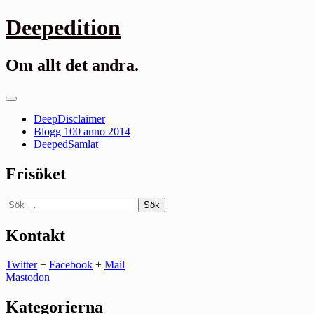
Gå
Deepedition
till
innehåll
Om allt det andra.
Primär
meny
DeepDisclaimer
Blogg 100 anno 2014
DeepedSamlat
Frisöket
Sök
efter:
Kontakt
Twitter
+
Facebook
+
Mail
Mastodon
Kategorierna