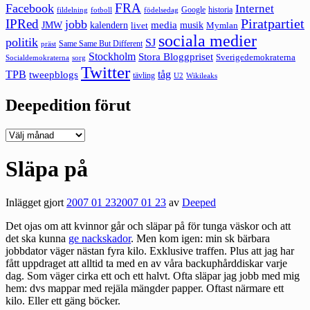
FRA
Facebook
Internet
Google
historia
fildelning
fotboll
födelsedag
Piratpartiet
IPRed
jobb
kalendern
media
JMW
livet
musik
Mymlan
sociala medier
politik
SJ
Same Same But Different
präst
Stockholm
Stora Bloggpriset
Sverigedemokraterna
sorg
Socialdemokraterna
Twitter
TPB
tåg
tweepblogs
tävling
U2
Wikileaks
Deepedition förut
Deepedition
förut
Släpa på
Inlägget gjort
2007 01 23
2007 01 23
av
Deeped
Det ojas om att kvinnor går och släpar på för tunga väskor och att
det ska kunna
ge nackskador
. Men kom igen: min sk bärbara
jobbdator väger nästan fyra kilo. Exklusive traffen. Plus att jag har
fått uppdraget att alltid ta med en av våra backuphårddiskar varje
dag. Som väger cirka ett och ett halvt. Ofta släpar jag jobb med mig
hem: dvs mappar med rejäla mängder papper. Oftast närmare ett
kilo. Eller ett gäng böcker.