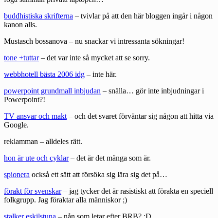
buddhistiska skrifterna
– tvivlar på att den här bloggen ingår i någon
kanon alls.
Mustasch bossanova
– nu snackar vi intressanta sökningar!
tone +tuttar
– det var inte så mycket att se sorry.
webbhotell bästa 2006 idg
– inte här.
powerpoint grundmall inbjudan
– snälla… gör inte inbjudningar i
Powerpoint?!
TV ansvar och makt
– och det svaret förväntar sig någon att hitta via
Google.
reklamman
– alldeles rätt.
hon är ute och cyklar
– det är det många som är.
spionera
också ett sätt att försöka sig lära sig det på…
förakt för svenskar
– jag tycker det är rasistiskt att förakta en speciell
folkgrupp. Jag föraktar alla människor ;)
stalker eskilstuna
– nån som letar efter BRB? :D