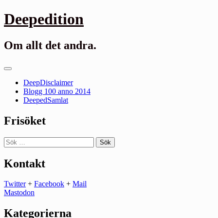
Gå
Deepedition
till
innehåll
Om allt det andra.
Primär
meny
DeepDisclaimer
Blogg 100 anno 2014
DeepedSamlat
Frisöket
Sök
efter:
Kontakt
Twitter
+
Facebook
+
Mail
Mastodon
Kategorierna