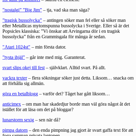
”nostalgi” ”Big Jim”
– tja, vad ska man säga?
”tragisk bussolycka”
– antingen söker man fel eller så söker man
efter Metallicas mytomspunna bussolycka i Sverige. Eller så är det
Popsicles klassiska: ”Vi önskar att Arvingarna dör i en tragisk
bussolycka” från en Grammisgala för många år sedan.
"Atari 1024st"
– min första dator.
”tysta ihjäl”
– går inte med mig. Garanterat.
svart slips okej till fest
– självklart. Alltid svart. På allt.
vackra texter
– flera sökningar söker just detta. Liksom… snacka om
att förhålla sig allmän.
göra en betalblogg
– varför det? Tåget har gått liksom…
anticimex
– om man har skadedjur borde man väl göra något åt det
istället för att läsa om det på bloggar?
lunarstorm sexig
– sen när då?
pimpa datorn
– den enda pimpning jag gjort är svart gaffa text för att
foga samman privata laptopen…