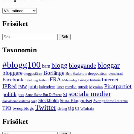
Deepedition
förut
Frisöket
Sök
efter:
Taxonomin
#blogg100
bloggar
blogg
bloggande
barn
bloggare
Borlänge
deepedition
Brit Stakston
bloggosfären
demokrati
FRA
Facebook
Internet
Google
historia
fildelning
fotboll
födelsedag
Piratpartiet
IPRed
jobb
kalendern
media
JMW
livet
musik
Mymlan
sociala medier
politik
SJ
Same Same But Different
präst
Stockholm
Stora Bloggpriset
Sverigedemokraterna
sorg
Socialdemokraterna
Twitter
TPB
tåg
tweepblogs
tävling
U2
Wikileaks
Frisöket
Sök