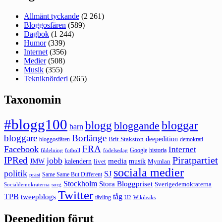
Allmänt tyckande
(2 261)
Bloggosfären
(589)
Dagbok
(1 244)
Humor
(339)
Internet
(356)
Medier
(508)
Musik
(355)
Tekniknörderi
(265)
Taxonomin
#blogg100
bloggar
blogg
bloggande
barn
bloggare
Borlänge
deepedition
Brit Stakston
bloggosfären
demokrati
FRA
Facebook
Internet
Google
historia
fildelning
fotboll
födelsedag
Piratpartiet
IPRed
jobb
kalendern
media
JMW
livet
musik
Mymlan
sociala medier
politik
SJ
Same Same But Different
präst
Stockholm
Stora Bloggpriset
Sverigedemokraterna
sorg
Socialdemokraterna
Twitter
TPB
tåg
tweepblogs
tävling
U2
Wikileaks
Deepedition förut