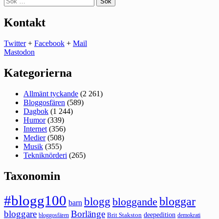
efter:
Kontakt
Twitter
+
Facebook
+
Mail
Mastodon
Kategorierna
Allmänt tyckande
(2 261)
Bloggosfären
(589)
Dagbok
(1 244)
Humor
(339)
Internet
(356)
Medier
(508)
Musik
(355)
Tekniknörderi
(265)
Taxonomin
#blogg100
bloggar
blogg
bloggande
barn
bloggare
Borlänge
deepedition
Brit Stakston
bloggosfären
demokrati