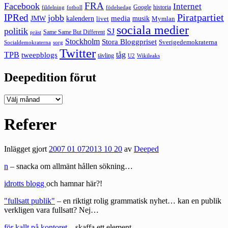
FRA
Facebook
Internet
Google
historia
fildelning
fotboll
födelsedag
Piratpartiet
IPRed
jobb
kalendern
media
JMW
livet
musik
Mymlan
sociala medier
politik
SJ
Same Same But Different
präst
Stockholm
Stora Bloggpriset
Sverigedemokraterna
sorg
Socialdemokraterna
Twitter
TPB
tåg
tweepblogs
tävling
U2
Wikileaks
Deepedition förut
Deepedition
förut
Referer
Inlägget gjort
2007 01 07
2013 10 20
av
Deeped
n
– snacka om allmänt hållen sökning…
idrotts blogg
och hamnar här?!
"fullsatt publik"
– en riktigt rolig grammatisk nyhet… kan en publik
verkligen vara fullsatt? Nej…
för kallt på kontoret
– skaffa ett element.