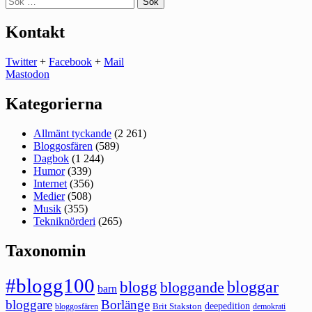
efter:
Kontakt
Twitter
+
Facebook
+
Mail
Mastodon
Kategorierna
Allmänt tyckande
(2 261)
Bloggosfären
(589)
Dagbok
(1 244)
Humor
(339)
Internet
(356)
Medier
(508)
Musik
(355)
Tekniknörderi
(265)
Taxonomin
#blogg100
bloggar
blogg
bloggande
barn
bloggare
Borlänge
deepedition
Brit Stakston
bloggosfären
demokrati