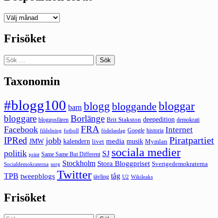
Deepedition
förut
Frisöket
Sök
efter:
Taxonomin
#blogg100
bloggar
blogg
bloggande
barn
bloggare
Borlänge
deepedition
Brit Stakston
bloggosfären
demokrati
FRA
Facebook
Internet
Google
historia
fildelning
fotboll
födelsedag
Piratpartiet
IPRed
jobb
kalendern
media
JMW
livet
musik
Mymlan
sociala medier
politik
SJ
Same Same But Different
präst
Stockholm
Stora Bloggpriset
Sverigedemokraterna
sorg
Socialdemokraterna
Twitter
TPB
tåg
tweepblogs
tävling
U2
Wikileaks
Frisöket
Sök