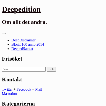
Gå
Deepedition
till
innehåll
Om allt det andra.
Primär
meny
DeepDisclaimer
Blogg 100 anno 2014
DeepedSamlat
Frisöket
Sök
efter:
Kontakt
Twitter
+
Facebook
+
Mail
Mastodon
Kategorierna