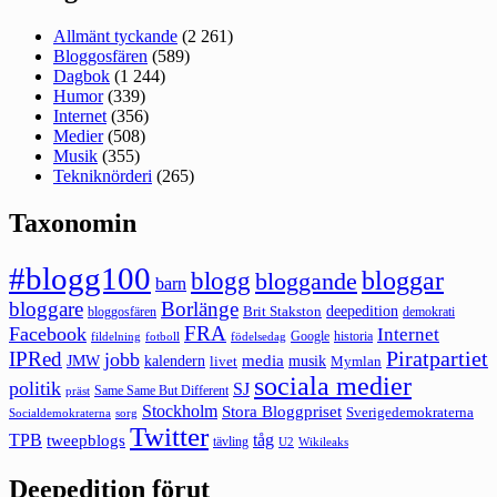
Allmänt tyckande
(2 261)
Bloggosfären
(589)
Dagbok
(1 244)
Humor
(339)
Internet
(356)
Medier
(508)
Musik
(355)
Tekniknörderi
(265)
Taxonomin
#blogg100
bloggar
blogg
bloggande
barn
bloggare
Borlänge
deepedition
Brit Stakston
bloggosfären
demokrati
FRA
Facebook
Internet
Google
historia
fildelning
fotboll
födelsedag
Piratpartiet
IPRed
jobb
kalendern
media
JMW
livet
musik
Mymlan
sociala medier
politik
SJ
Same Same But Different
präst
Stockholm
Stora Bloggpriset
Sverigedemokraterna
sorg
Socialdemokraterna
Twitter
TPB
tåg
tweepblogs
tävling
U2
Wikileaks
Deepedition förut