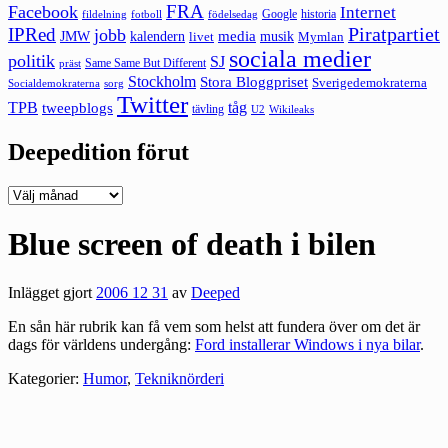
FRA
Facebook
Internet
Google
historia
fildelning
fotboll
födelsedag
Piratpartiet
IPRed
jobb
kalendern
media
JMW
livet
musik
Mymlan
sociala medier
politik
SJ
Same Same But Different
präst
Stockholm
Stora Bloggpriset
Sverigedemokraterna
sorg
Socialdemokraterna
Twitter
TPB
tåg
tweepblogs
tävling
U2
Wikileaks
Deepedition förut
Deepedition
förut
Blue screen of death i bilen
Inlägget gjort
2006 12 31
av
Deeped
En sån här rubrik kan få vem som helst att fundera över om det är
dags för världens undergång:
Ford installerar Windows i nya bilar
.
Kategorier:
Humor
,
Tekniknörderi