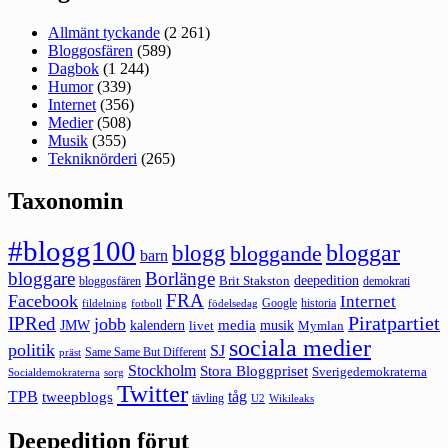
Allmänt tyckande
(2 261)
Bloggosfären
(589)
Dagbok
(1 244)
Humor
(339)
Internet
(356)
Medier
(508)
Musik
(355)
Tekniknörderi
(265)
Taxonomin
#blogg100
bloggar
blogg
bloggande
barn
bloggare
Borlänge
deepedition
Brit Stakston
bloggosfären
demokrati
FRA
Facebook
Internet
Google
historia
fildelning
fotboll
födelsedag
Piratpartiet
IPRed
jobb
kalendern
media
JMW
livet
musik
Mymlan
sociala medier
politik
SJ
Same Same But Different
präst
Stockholm
Stora Bloggpriset
Sverigedemokraterna
sorg
Socialdemokraterna
Twitter
TPB
tåg
tweepblogs
tävling
U2
Wikileaks
Deepedition förut