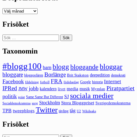
Deepedition
förut
Frisöket
Sök
efter:
Taxonomin
#blogg100
bloggar
blogg
bloggande
barn
bloggare
Borlänge
deepedition
Brit Stakston
bloggosfären
demokrati
FRA
Facebook
Internet
Google
historia
fildelning
fotboll
födelsedag
Piratpartiet
IPRed
jobb
kalendern
media
JMW
livet
musik
Mymlan
sociala medier
politik
SJ
Same Same But Different
präst
Stockholm
Stora Bloggpriset
Sverigedemokraterna
sorg
Socialdemokraterna
Twitter
TPB
tåg
tweepblogs
tävling
U2
Wikileaks
Frisöket
Sök