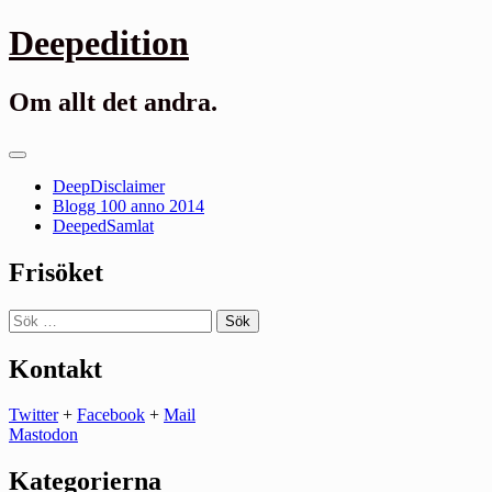
Gå
Deepedition
till
innehåll
Om allt det andra.
Primär
meny
DeepDisclaimer
Blogg 100 anno 2014
DeepedSamlat
Frisöket
Sök
efter:
Kontakt
Twitter
+
Facebook
+
Mail
Mastodon
Kategorierna