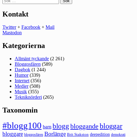
efter:
Kontakt
Twitter
+
Facebook
+
Mail
Mastodon
Kategorierna
Allmänt tyckande
(2 261)
Bloggosfären
(589)
Dagbok
(1 244)
Humor
(339)
Internet
(356)
Medier
(508)
Musik
(355)
Tekniknörderi
(265)
Taxonomin
#blogg100
bloggar
blogg
bloggande
barn
bloggare
Borlänge
deepedition
Brit Stakston
bloggosfären
demokrati