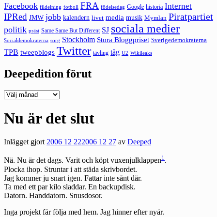
FRA
Facebook
Internet
Google
historia
fildelning
fotboll
födelsedag
Piratpartiet
IPRed
jobb
kalendern
media
JMW
livet
musik
Mymlan
sociala medier
politik
SJ
Same Same But Different
präst
Stockholm
Stora Bloggpriset
Sverigedemokraterna
sorg
Socialdemokraterna
Twitter
TPB
tåg
tweepblogs
tävling
U2
Wikileaks
Deepedition förut
Deepedition
förut
Nu är det slut
Inlägget gjort
2006 12 22
2006 12 27
av
Deeped
1
Nä. Nu är det dags. Varit och köpt vuxenjulklappen
.
Plocka ihop. Struntar i att städa skrivbordet.
Jag kommer ju snart igen. Fattar inte sånt där.
Ta med ett par kilo sladdar. En backupdisk.
Datorn. Handdatorn. Snusdosor.
Inga projekt får följa med hem. Jag hinner efter nyår.