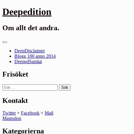
Gå
Deepedition
till
innehåll
Om allt det andra.
Primär
meny
DeepDisclaimer
Blogg 100 anno 2014
DeepedSamlat
Frisöket
Sök
efter:
Kontakt
Twitter
+
Facebook
+
Mail
Mastodon
Kategorierna