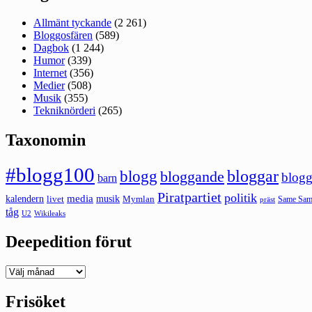
Allmänt tyckande
(2 261)
Bloggosfären
(589)
Dagbok
(1 244)
Humor
(339)
Internet
(356)
Medier
(508)
Musik
(355)
Tekniknörderi
(265)
Taxonomin
#blogg100
bloggar
blogg
bloggande
blogg
barn
Piratpartiet
politik
kalendern
media
livet
musik
Mymlan
Same Same
präst
tåg
U2
Wikileaks
Deepedition förut
Deepedition
förut
Frisöket