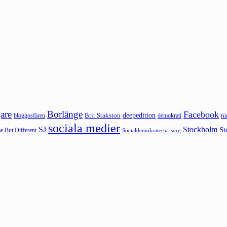
are
Borlänge
Facebook
deepedition
Brit Stakston
bloggosfären
demokrati
fi
sociala medier
SJ
Stockholm
St
 But Different
sorg
Socialdemokraterna