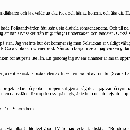
tandläkaren och jag valde att åka iväg och hämta honom, och åka dit. Han
a hade Folktandvården fått igång sin digitala röntgenapparat. Och till på
ig att han ärvt saker från mig: trångt i underkäken och tandsten. Också
 på stan. Jag vet inte hur det kommer sig men Solstickan är väldigt välup
 Coca Cola och wienerbröd. Nån som börjar inse att jag varken gillar e
ken för att prata lite lån. En genomgång av ens finanser är sällan upp
r ju rent tekniskt största delen av huset, en bra bit av min bil (Svarta
tre projektledare på jobbet – uppenbarligen ansåg de att jag var på rymme
e en dansklädd Terrorprinsessa på dagis, åkte hem och de rejsade upp 
 upp när HS kom hem.
ävla julbal!), lite feel good-TV (jo, jag tycker faktiskt att ”Bonde söker