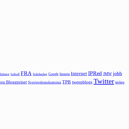
FRA
IPRed
jobb
Internet
JMW
Google
historia
ldelning
fotboll
födelsedag
Twitter
ora Bloggpriset
TPB
tweepblogs
Sverigedemokraterna
tävling