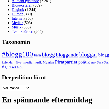
Allmänt tyckande
(2 261)
Bloggosfären
(589)
Dagbok
(1 244)
Humor
(339)
Internet
(356)
Medier
(508)
Musik
(355)
Tekniknörderi
(265)
Taxonomin
#blogg100
bloggar
blogg
bloggande
blogg
barn
Piratpartiet
politik
kalendern
media
livet
musik
Mymlan
Same Same
präst
tåg
U2
Wikileaks
Deepedition förut
Deepedition
förut
En spännande eftermiddag