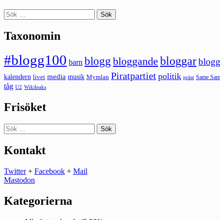
Sök
efter:
Taxonomin
#blogg100
bloggar
blogg
bloggande
blogg
barn
Piratpartiet
politik
kalendern
media
livet
musik
Mymlan
Same Same
präst
tåg
U2
Wikileaks
Frisöket
Sök
efter:
Kontakt
Twitter
+
Facebook
+
Mail
Mastodon
Kategorierna