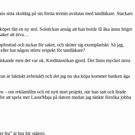
s sista skoldag på sin första termin avslutas med tandläkare. Stackars
 köpet fått en ny stol. Solstickan ansåg att han borde få åka ännu högre
 saker att ärva…
pfostrad och tackar för saker, och sköter sig exemplariskt. Så jag,
ller har någon större respekt för tandläkare?
friskande men det var ok. Kreditansökan gjord. Det finns mycket stora
 Faran är faktiskt avbetald) och det jag nu ska köpa kommer banken äga
n – om reklamfilm och ett nytt stort projekt, när han satt och lirade
för att spela mer LasseMaja på datorn medan jag tänkte försöka jobba
 fru” är bra för själen).