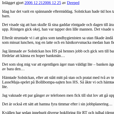
Inlägget gjort
2006 12 21
2006 12 25
av
Deeped
Idag har det varit en spännande eftermiddag. Solstickan hade tid hos 
barn.
Det visade sig att han skulle få sina gaddar röntgade och dagen till är
upp. Röntgen gick okej, han var tapper den lille mannen. Det visade s
Efteråt struntade vi i att göra som tandhygienisten sa utan fikade ändå
som missat lunchen, tog en latte och en hästkorvsmacka medan han fick
Jag lämnade av Solstickan hos HS på hennes jobb och gick sen till ban
fördelar att känna en hoper bankmän…
Det som slog mig var att egentligen äger man väldigt lite – banken äge
av bara den…
Hämtade Solstickan, efter att stått mitt på stan och pratat med två av 
LasseMaja-spelet på Bollibompa-sajten hos HS. Så åkte vi och hämtad
lite.
Jag vaknade ett par gånger av telefonen men fick till slut lov att gå
Det är också ett sätt att hamna fyra timmar efter i sin jobbplanering…
Kvällen har sedan inneburit diverse bokföring för RT och julbal (denna j