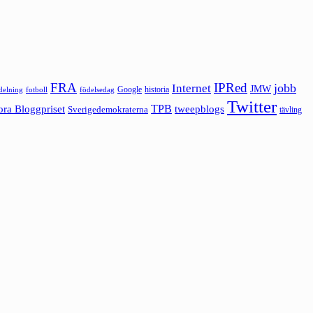
FRA
IPRed
jobb
Internet
JMW
Google
historia
ldelning
fotboll
födelsedag
Twitter
ora Bloggpriset
TPB
tweepblogs
Sverigedemokraterna
tävling