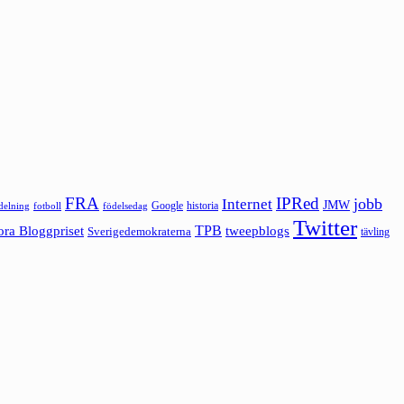
FRA
IPRed
jobb
Internet
JMW
Google
historia
ldelning
fotboll
födelsedag
Twitter
ora Bloggpriset
TPB
tweepblogs
Sverigedemokraterna
tävling