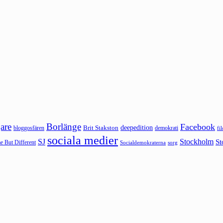
are
Borlänge
Facebook
deepedition
Brit Stakston
bloggosfären
demokrati
fi
sociala medier
SJ
Stockholm
St
 But Different
sorg
Socialdemokraterna