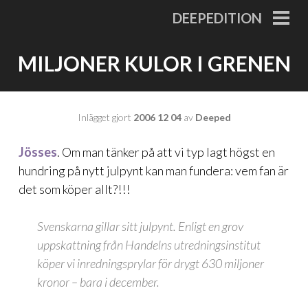
Gå
DEEPEDITION
till
PRI
MEN
innehåll
MILJONER KULOR I GRENEN
Inlägget gjort
2006 12 04
av
Deeped
Jösses
. Om man tänker på att vi typ lagt högst en
hundring på nytt julpynt kan man fundera: vem fan är
det som köper allt?!!!
Svenskarna gillar sitt julpynt. Enligt en grov
uppskattning från Handelns utredningsinstitut
köper vi inredningsprylar för drygt 630 miljoner
kronor – bara i december.