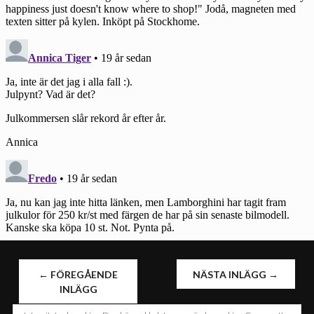
INLÄGGSNAVIGERING
←
FÖREGÅENDE
NÄSTA INLÄGG
→
INLÄGG