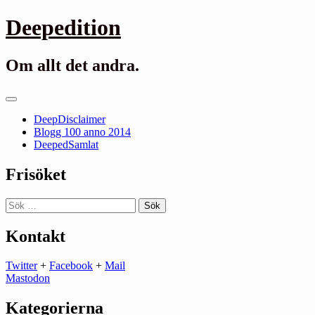
Gå
Deepedition
till
innehåll
Om allt det andra.
Primär
meny
DeepDisclaimer
Blogg 100 anno 2014
DeepedSamlat
Frisöket
Sök
efter:
Kontakt
Twitter
+
Facebook
+
Mail
Mastodon
Kategorierna