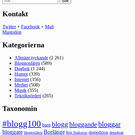
efter:
Kontakt
Twitter
+
Facebook
+
Mail
Mastodon
Kategorierna
Allmänt tyckande
(2 261)
Bloggosfären
(589)
Dagbok
(1 244)
Humor
(339)
Internet
(356)
Medier
(508)
Musik
(355)
Tekniknörderi
(265)
Taxonomin
#blogg100
bloggar
blogg
bloggande
barn
bloggare
Borlänge
deepedition
Brit Stakston
bloggosfären
demokrati