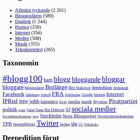
Allmänt tyckande
(2 261)
Bloggosfären
(589)
Dagbok
(1 244)
Humor
(339)
Internet
(356)
Medier
(508)
Musik
(355)
Tekniknörderi
(265)
Taxonomin
#blogg100
bloggar
blogg
bloggande
barn
bloggare
Borlänge
deepedition
Brit Stakston
bloggosfären
demokrati
FRA
Facebook
Internet
Google
historia
fildelning
fotboll
födelsedag
Piratpartiet
IPRed
jobb
kalendern
media
JMW
livet
musik
Mymlan
sociala medier
politik
SJ
Same Same But Different
präst
Stockholm
Stora Bloggpriset
Sverigedemokraterna
sorg
Socialdemokraterna
Twitter
TPB
tåg
tweepblogs
tävling
U2
Wikileaks
Deepedition förut