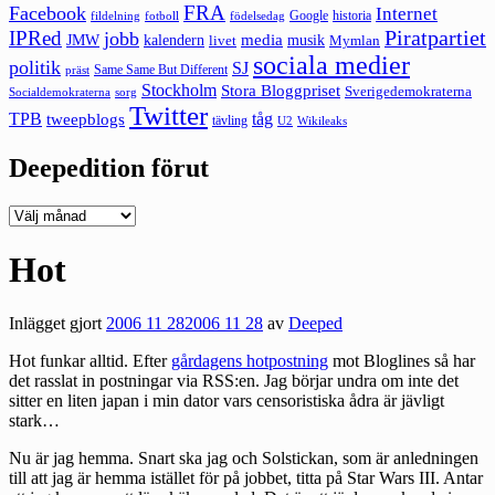
FRA
Facebook
Internet
Google
historia
fildelning
fotboll
födelsedag
Piratpartiet
IPRed
jobb
kalendern
media
JMW
livet
musik
Mymlan
sociala medier
politik
SJ
Same Same But Different
präst
Stockholm
Stora Bloggpriset
Sverigedemokraterna
sorg
Socialdemokraterna
Twitter
TPB
tåg
tweepblogs
tävling
U2
Wikileaks
Deepedition förut
Deepedition
förut
Hot
Inlägget gjort
2006 11 28
2006 11 28
av
Deeped
Hot funkar alltid. Efter
gårdagens hotpostning
mot Bloglines så har
det rasslat in postningar via RSS:en. Jag börjar undra om inte det
sitter en liten japan i min dator vars censoristiska ådra är jävligt
stark…
Nu är jag hemma. Snart ska jag och Solstickan, som är anledningen
till att jag är hemma istället för på jobbet, titta på Star Wars III. Antar