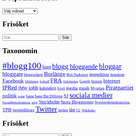
Deepedition
förut
Frisöket
Sök
efter:
Taxonomin
#blogg100
bloggar
blogg
bloggande
barn
bloggare
Borlänge
deepedition
Brit Stakston
bloggosfären
demokrati
FRA
Facebook
Internet
Google
historia
fildelning
fotboll
födelsedag
Piratpartiet
IPRed
jobb
kalendern
media
JMW
livet
musik
Mymlan
sociala medier
politik
SJ
Same Same But Different
präst
Stockholm
Stora Bloggpriset
Sverigedemokraterna
sorg
Socialdemokraterna
Twitter
TPB
tåg
tweepblogs
tävling
U2
Wikileaks
Frisöket
Sök