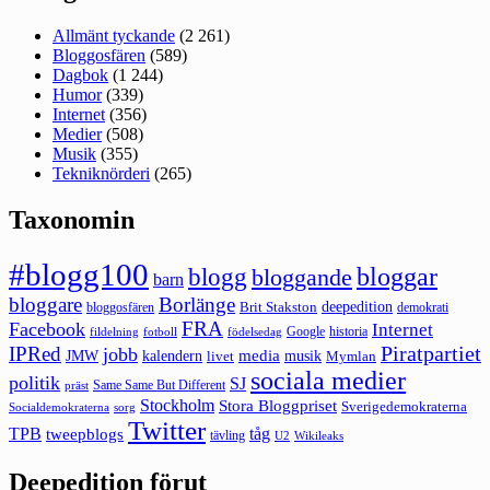
Allmänt tyckande
(2 261)
Bloggosfären
(589)
Dagbok
(1 244)
Humor
(339)
Internet
(356)
Medier
(508)
Musik
(355)
Tekniknörderi
(265)
Taxonomin
#blogg100
bloggar
blogg
bloggande
barn
bloggare
Borlänge
deepedition
Brit Stakston
bloggosfären
demokrati
FRA
Facebook
Internet
Google
historia
fildelning
fotboll
födelsedag
Piratpartiet
IPRed
jobb
kalendern
media
JMW
livet
musik
Mymlan
sociala medier
politik
SJ
Same Same But Different
präst
Stockholm
Stora Bloggpriset
Sverigedemokraterna
sorg
Socialdemokraterna
Twitter
TPB
tåg
tweepblogs
tävling
U2
Wikileaks
Deepedition förut