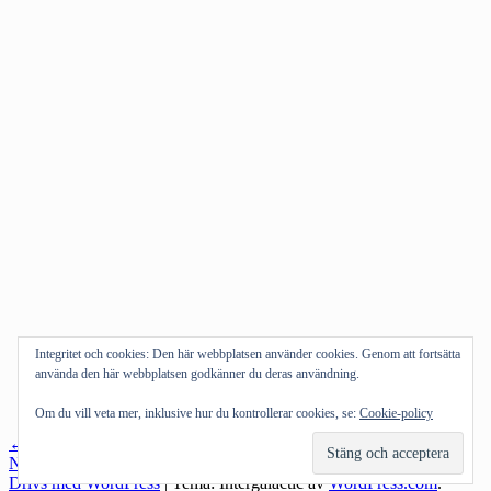
Integritet och cookies: Den här webbplatsen använder cookies. Genom att fortsätta
använda den här webbplatsen godkänner du deras användning.
Om du vill veta mer, inklusive hur du kontrollerar cookies, se:
Cookie-policy
Inläggsnavigering
←
Föregående inlägg
Nästa inlägg
→
Drivs med WordPress
|
Tema: Intergalactic av
WordPress.com
.