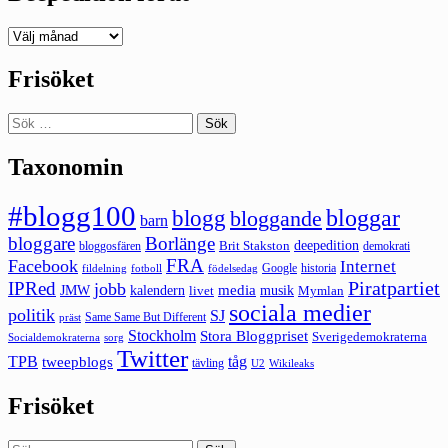
Deepedition
förut
Frisöket
Sök
efter:
Taxonomin
#blogg100
bloggar
blogg
bloggande
barn
bloggare
Borlänge
deepedition
Brit Stakston
bloggosfären
demokrati
FRA
Facebook
Internet
Google
historia
fildelning
fotboll
födelsedag
Piratpartiet
IPRed
jobb
kalendern
media
JMW
livet
musik
Mymlan
sociala medier
politik
SJ
Same Same But Different
präst
Stockholm
Stora Bloggpriset
Sverigedemokraterna
sorg
Socialdemokraterna
Twitter
TPB
tåg
tweepblogs
tävling
U2
Wikileaks
Frisöket
Sök