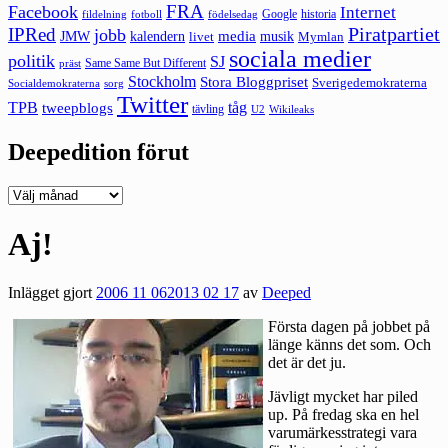
FRA
Facebook
Internet
Google
historia
fildelning
fotboll
födelsedag
Piratpartiet
IPRed
jobb
kalendern
media
JMW
livet
musik
Mymlan
sociala medier
politik
SJ
Same Same But Different
präst
Stockholm
Stora Bloggpriset
Sverigedemokraterna
sorg
Socialdemokraterna
Twitter
TPB
tåg
tweepblogs
tävling
U2
Wikileaks
Deepedition förut
Deepedition
förut
Aj!
Inlägget gjort
2006 11 06
2013 02 17
av
Deeped
Första dagen på jobbet på
länge känns det som. Och
det är det ju.
Jävligt mycket har piled
up. På fredag ska en hel
varumärkesstrategi vara