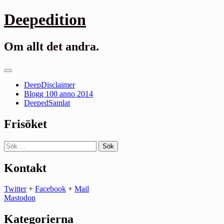
Gå
Deepedition
till
innehåll
Om allt det andra.
Primär
meny
DeepDisclaimer
Blogg 100 anno 2014
DeepedSamlat
Frisöket
Sök
efter:
Kontakt
Twitter
+
Facebook
+
Mail
Mastodon
Kategorierna