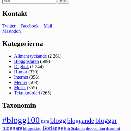
efter:
Kontakt
Twitter
+
Facebook
+
Mail
Mastodon
Kategorierna
Allmänt tyckande
(2 261)
Bloggosfären
(589)
Dagbok
(1 244)
Humor
(339)
Internet
(356)
Medier
(508)
Musik
(355)
Tekniknörderi
(265)
Taxonomin
#blogg100
bloggar
blogg
bloggande
barn
bloggare
Borlänge
deepedition
Brit Stakston
bloggosfären
demokrati