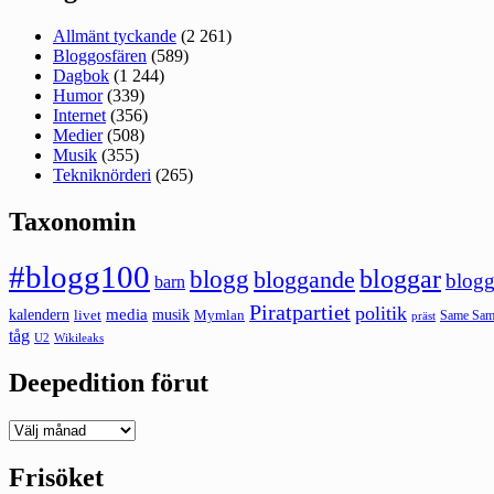
Allmänt tyckande
(2 261)
Bloggosfären
(589)
Dagbok
(1 244)
Humor
(339)
Internet
(356)
Medier
(508)
Musik
(355)
Tekniknörderi
(265)
Taxonomin
#blogg100
bloggar
blogg
bloggande
blogg
barn
Piratpartiet
politik
kalendern
media
livet
musik
Mymlan
Same Same
präst
tåg
U2
Wikileaks
Deepedition förut
Deepedition
förut
Frisöket