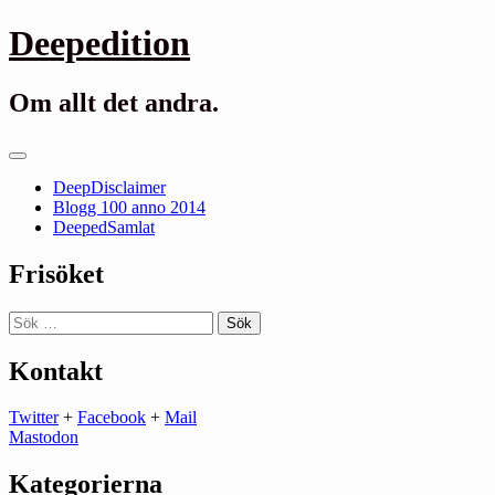
Gå
Deepedition
till
innehåll
Om allt det andra.
Primär
meny
DeepDisclaimer
Blogg 100 anno 2014
DeepedSamlat
Frisöket
Sök
efter:
Kontakt
Twitter
+
Facebook
+
Mail
Mastodon
Kategorierna