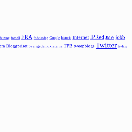
FRA
IPRed
jobb
Internet
JMW
Google
historia
ldelning
fotboll
födelsedag
Twitter
ora Bloggpriset
TPB
tweepblogs
Sverigedemokraterna
tävling