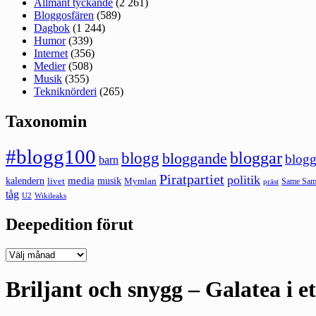
Allmänt tyckande
(2 261)
Bloggosfären
(589)
Dagbok
(1 244)
Humor
(339)
Internet
(356)
Medier
(508)
Musik
(355)
Tekniknörderi
(265)
Taxonomin
#blogg100
bloggar
blogg
bloggande
blogg
barn
Piratpartiet
politik
kalendern
media
livet
musik
Mymlan
Same Same
präst
tåg
U2
Wikileaks
Deepedition förut
Deepedition
förut
Briljant och snygg – Galatea i et