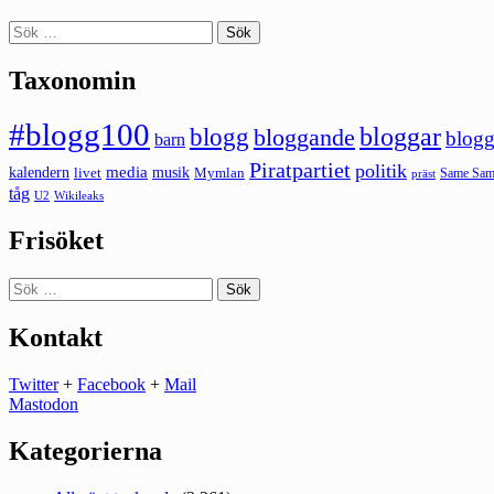
Sök
efter:
Taxonomin
#blogg100
bloggar
blogg
bloggande
blogg
barn
Piratpartiet
politik
kalendern
media
livet
musik
Mymlan
Same Same
präst
tåg
U2
Wikileaks
Frisöket
Sök
efter:
Kontakt
Twitter
+
Facebook
+
Mail
Mastodon
Kategorierna