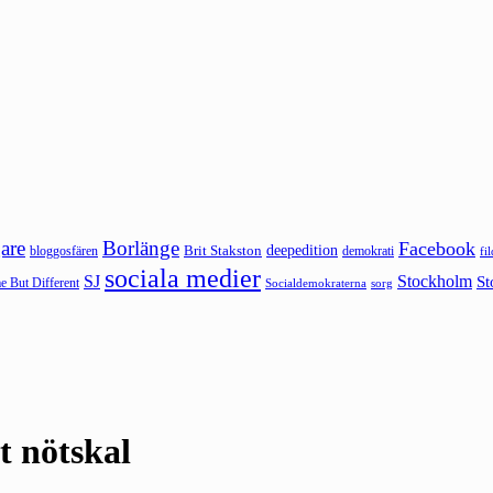
are
Borlänge
Facebook
deepedition
Brit Stakston
bloggosfären
demokrati
fi
sociala medier
SJ
Stockholm
St
 But Different
sorg
Socialdemokraterna
t nötskal