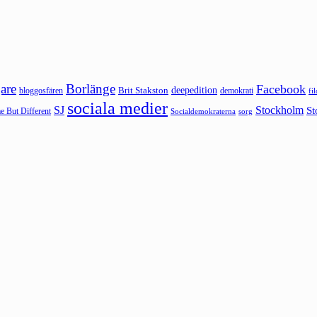
are
Borlänge
Facebook
deepedition
Brit Stakston
bloggosfären
demokrati
fi
sociala medier
SJ
Stockholm
St
 But Different
sorg
Socialdemokraterna