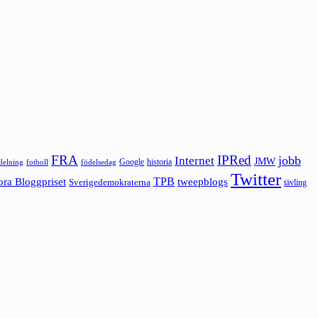
FRA
IPRed
jobb
Internet
JMW
Google
historia
ldelning
fotboll
födelsedag
Twitter
ora Bloggpriset
TPB
tweepblogs
Sverigedemokraterna
tävling