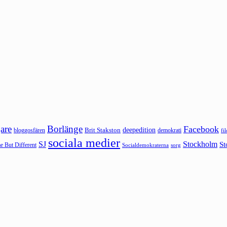
are
Borlänge
Facebook
deepedition
Brit Stakston
bloggosfären
demokrati
fi
sociala medier
SJ
Stockholm
St
 But Different
sorg
Socialdemokraterna