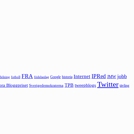
FRA
IPRed
jobb
Internet
JMW
Google
historia
ldelning
fotboll
födelsedag
Twitter
ora Bloggpriset
TPB
tweepblogs
Sverigedemokraterna
tävling