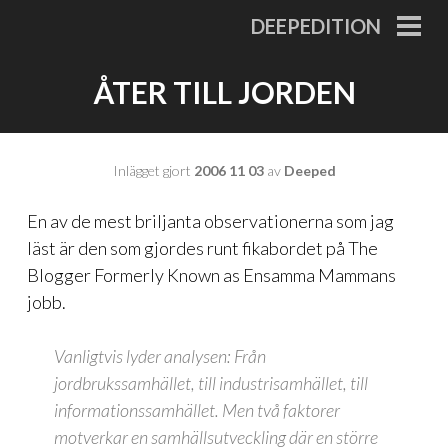
Gå
DEEPEDITION
till
PRI
MEN
innehåll
ÅTER TILL JORDEN
Inlägget gjort
2006 11 03
av
Deeped
En av de mest briljanta observationerna som jag
läst är den som gjordes
runt fikabordet på The
Blogger Formerly Known as Ensamma Mammans
jobb
.
Vanligtvis lyder analysen: Från
jordbrukssamhället, till industrisamhället, till
informationssamhället. Men två faktorer
motverkar en samhällsutveckling där en större