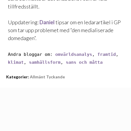
tillfredsställt.
Uppdatering:
Daniel
tipsar om en ledarartikel i GP
som tar upp problemet med ”
den medialiserade
domedagen
”.
Andra bloggar om:
omvärldsanalys
,
framtid
,
klimat
,
samhällsform
,
sans och måtta
Kategorier:
Allmänt Tyckande