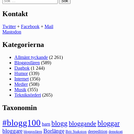
efter:
Kontakt
Twitter
+
Facebook
+
Mail
Mastodon
Kategorierna
Allmänt tyckande
(2 261)
Bloggosfären
(589)
Dagbok
(1 244)
Humor
(339)
Internet
(356)
Medier
(508)
Musik
(355)
Tekniknörderi
(265)
Taxonomin
#blogg100
bloggar
blogg
bloggande
barn
bloggare
Borlänge
deepedition
Brit Stakston
bloggosfären
demokrati