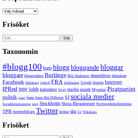
Deepedition
förut
Frisöket
Sök
efter:
Taxonomin
#blogg100
bloggar
blogg
bloggande
barn
bloggare
Borlänge
deepedition
Brit Stakston
bloggosfären
demokrati
FRA
Facebook
Internet
Google
historia
fildelning
fotboll
födelsedag
Piratpartiet
IPRed
jobb
kalendern
media
JMW
livet
musik
Mymlan
sociala medier
politik
SJ
Same Same But Different
präst
Stockholm
Stora Bloggpriset
Sverigedemokraterna
sorg
Socialdemokraterna
Twitter
TPB
tåg
tweepblogs
tävling
U2
Wikileaks
Frisöket
Sök