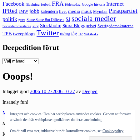
FRA
Facebook
Internet
Google
historia
fildelning
fotboll
födelsedag
Piratpartiet
IPRed
jobb
kalendern
media
JMW
livet
musik
Mymlan
sociala medier
politik
SJ
Same Same But Different
präst
Stockholm
Stora Bloggpriset
Sverigedemokraterna
sorg
Socialdemokraterna
Twitter
TPB
tåg
tweepblogs
tävling
U2
Wikileaks
Deepedition förut
Deepedition
förut
Ooops!
Inlägget gjort
2006 10 27
2006 10 27
av
Deeped
Insanely fun!
Mum caught daughter at stripping
Integritet och cookies: Den här webbplatsen använder cookies. Genom att fortsätta
använda den här webbplatsen godkänner du deras användning.
Andra bloggar om:
mor
,
dotter
,
strippshow
,
oops
Om du vill veta mer, inklusive hur du kontrollerar cookies, se:
Cookie-policy
Kategorier:
Humor
←
Föregående inlägg