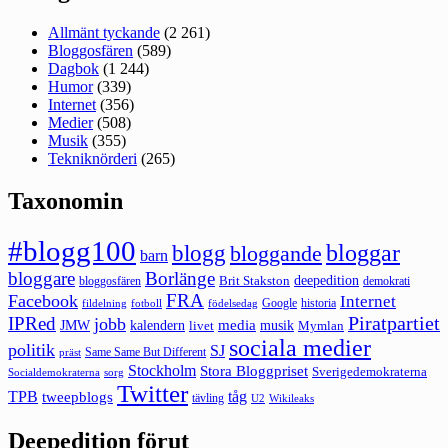
Allmänt tyckande
(2 261)
Bloggosfären
(589)
Dagbok
(1 244)
Humor
(339)
Internet
(356)
Medier
(508)
Musik
(355)
Tekniknörderi
(265)
Taxonomin
#blogg100
bloggar
blogg
bloggande
barn
bloggare
Borlänge
deepedition
Brit Stakston
bloggosfären
demokrati
FRA
Facebook
Internet
Google
historia
fildelning
fotboll
födelsedag
Piratpartiet
IPRed
jobb
kalendern
media
JMW
livet
musik
Mymlan
sociala medier
politik
SJ
Same Same But Different
präst
Stockholm
Stora Bloggpriset
Sverigedemokraterna
sorg
Socialdemokraterna
Twitter
TPB
tåg
tweepblogs
tävling
U2
Wikileaks
Deepedition förut