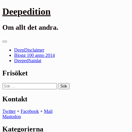
Gå
Deepedition
till
innehåll
Om allt det andra.
Primär
meny
DeepDisclaimer
Blogg 100 anno 2014
DeepedSamlat
Frisöket
Sök
efter:
Kontakt
Twitter
+
Facebook
+
Mail
Mastodon
Kategorierna