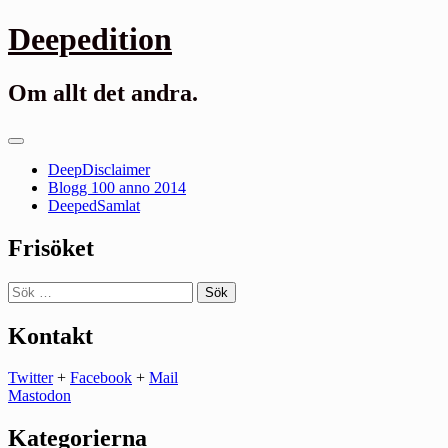
Gå
Deepedition
till
innehåll
Om allt det andra.
Primär
meny
DeepDisclaimer
Blogg 100 anno 2014
DeepedSamlat
Frisöket
Sök
efter:
Kontakt
Twitter
+
Facebook
+
Mail
Mastodon
Kategorierna