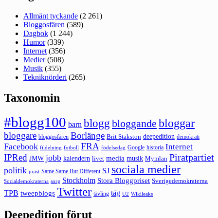
Allmänt tyckande
(2 261)
Bloggosfären
(589)
Dagbok
(1 244)
Humor
(339)
Internet
(356)
Medier
(508)
Musik
(355)
Tekniknörderi
(265)
Taxonomin
#blogg100
bloggar
blogg
bloggande
barn
bloggare
Borlänge
deepedition
Brit Stakston
bloggosfären
demokrati
FRA
Facebook
Internet
Google
historia
fildelning
fotboll
födelsedag
Piratpartiet
IPRed
jobb
kalendern
media
JMW
livet
musik
Mymlan
sociala medier
politik
SJ
Same Same But Different
präst
Stockholm
Stora Bloggpriset
Sverigedemokraterna
sorg
Socialdemokraterna
Twitter
TPB
tåg
tweepblogs
tävling
U2
Wikileaks
Deepedition förut