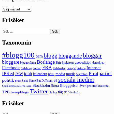
Deepedition
förut
Frisöket
Sök
efter:
Taxonomin
#blogg100
bloggar
blogg
bloggande
barn
bloggare
Borlänge
deepedition
Brit Stakston
bloggosfären
demokrati
FRA
Facebook
Internet
Google
historia
fildelning
fotboll
födelsedag
Piratpartiet
IPRed
jobb
kalendern
media
JMW
livet
musik
Mymlan
sociala medier
politik
SJ
Same Same But Different
präst
Stockholm
Stora Bloggpriset
Sverigedemokraterna
sorg
Socialdemokraterna
Twitter
TPB
tåg
tweepblogs
tävling
U2
Wikileaks
Frisöket
Sök