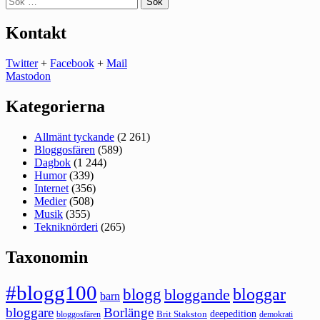
efter:
Kontakt
Twitter
+
Facebook
+
Mail
Mastodon
Kategorierna
Allmänt tyckande
(2 261)
Bloggosfären
(589)
Dagbok
(1 244)
Humor
(339)
Internet
(356)
Medier
(508)
Musik
(355)
Tekniknörderi
(265)
Taxonomin
#blogg100
bloggar
blogg
bloggande
barn
bloggare
Borlänge
deepedition
Brit Stakston
bloggosfären
demokrati