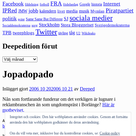
FRA
Facebook
Internet
Google
historia
fildelning
fotboll
födelsedag
Piratpartiet
IPRed
jobb
kalendern
media
JMW
livet
musik
Mymlan
sociala medier
politik
SJ
Same Same But Different
präst
Stockholm
Stora Bloggpriset
Sverigedemokraterna
sorg
Socialdemokraterna
Twitter
TPB
tåg
tweepblogs
tävling
U2
Wikileaks
Deepedition förut
Deepedition
förut
Jopadopado
Inlägget gjort
2006 10 20
2006 10 21
av
Deeped
Nån som fortfarande funderar om det verkligen är lugnare i
reklambranschen än som ungdomspräst i Borlänge?
Här är
motbeviset.
Integritet och cookies: Den här webbplatsen använder cookies. Genom att fortsätta
Andra bloggar om:
Borlänge
,
Familjen
,
ungdompräst
,
använda den här webbplatsen godkänner du deras användning.
bevis
Om du vill veta mer, inklusive hur du kontrollerar cookies, se:
Cookie-policy