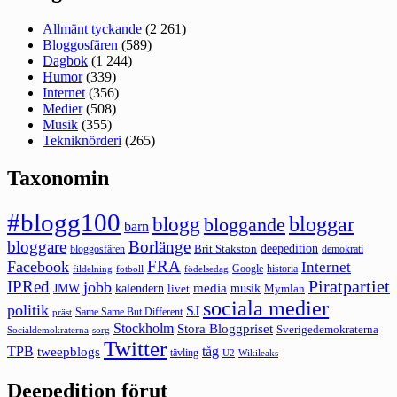
Allmänt tyckande
(2 261)
Bloggosfären
(589)
Dagbok
(1 244)
Humor
(339)
Internet
(356)
Medier
(508)
Musik
(355)
Tekniknörderi
(265)
Taxonomin
#blogg100
bloggar
blogg
bloggande
barn
bloggare
Borlänge
deepedition
Brit Stakston
bloggosfären
demokrati
FRA
Facebook
Internet
Google
historia
fildelning
fotboll
födelsedag
Piratpartiet
IPRed
jobb
kalendern
media
JMW
livet
musik
Mymlan
sociala medier
politik
SJ
Same Same But Different
präst
Stockholm
Stora Bloggpriset
Sverigedemokraterna
sorg
Socialdemokraterna
Twitter
TPB
tåg
tweepblogs
tävling
U2
Wikileaks
Deepedition förut