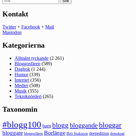
efter:
Kontakt
Twitter
+
Facebook
+
Mail
Mastodon
Kategorierna
Allmänt tyckande
(2 261)
Bloggosfären
(589)
Dagbok
(1 244)
Humor
(339)
Internet
(356)
Medier
(508)
Musik
(355)
Tekniknörderi
(265)
Taxonomin
#blogg100
bloggar
blogg
bloggande
barn
bloggare
Borlänge
deepedition
Brit Stakston
bloggosfären
demokrati