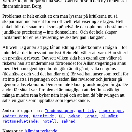
Varför? Jo, nu börjar det nå såväl Carl Bildt som den nya rebelliska
finansministern Borg.
Problemet är helt enkelt att om man lyssnar på kritikerna nu så
skapar man incitament för en officiell relativisering av lagen. Helt
enkelt blir det snarare ett sorts pöbelvälde där opinionen bestämmer
juridikens precisering – inte domstolarna. Och det hela skapar
incitament för en relativisering av skatteviljan i längden.
Ah well. Jag antar att jag får anledning att återkomma i frågan – för
min del är det intressant hur tyst Reinfeldt väljer att vara. Han sitter i
en pr-mässig rävsax. Oavsett vilken sida han egentligen väljer så
riskerar han att underminera förtroendet för Alliansregeringen ännu
mer. Det han egentligen borde göra är att gå ut, sätta en gräns
(tidsmässig och vad det handlar om) för vad han anser som reellt för
att inte platsa i regeringen och sedan låta revisorer och jurister gå
igenom allas ekonomi. Den som inte klarar granskningen får gå. De
andra får sitta kvar. Problemet är antagligen att det finns väldigt
många mindre rena bykar nära inpå och att han då blir tvungen att
sätta en gräns som uppfattas som löjeväckande.
Andra bloggar om:
Tendensdagen
,
politik
,
regeringen
,
Anders Borg
,
Reinfeldt
,
PR
,
bykar
,
lagar
,
allmänt
rättsmedvetande
,
hotell
,
saknad
Kategorier:
Allmänt tyckande