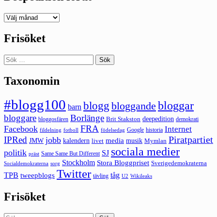
Deepedition
förut
Frisöket
Sök
efter:
Taxonomin
#blogg100
bloggar
blogg
bloggande
barn
bloggare
Borlänge
deepedition
Brit Stakston
bloggosfären
demokrati
FRA
Facebook
Internet
Google
historia
fildelning
fotboll
födelsedag
Piratpartiet
IPRed
jobb
kalendern
media
JMW
livet
musik
Mymlan
sociala medier
politik
SJ
Same Same But Different
präst
Stockholm
Stora Bloggpriset
Sverigedemokraterna
sorg
Socialdemokraterna
Twitter
TPB
tåg
tweepblogs
tävling
U2
Wikileaks
Frisöket
Sök