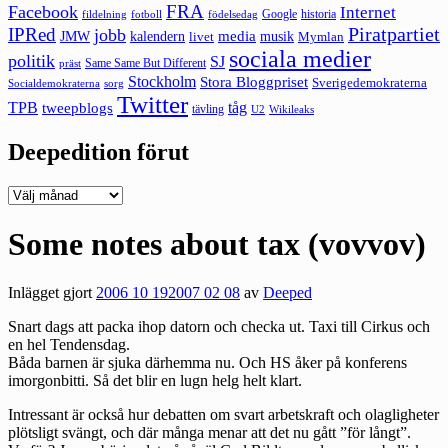
FRA
Facebook
Internet
Google
historia
fildelning
fotboll
födelsedag
Piratpartiet
IPRed
jobb
kalendern
media
JMW
livet
musik
Mymlan
sociala medier
politik
SJ
Same Same But Different
präst
Stockholm
Stora Bloggpriset
Sverigedemokraterna
sorg
Socialdemokraterna
Twitter
TPB
tåg
tweepblogs
tävling
U2
Wikileaks
Deepedition förut
Deepedition
förut
Some notes about tax (vovvov)
Inlägget gjort
2006 10 19
2007 02 08
av
Deeped
Snart dags att packa ihop datorn och checka ut. Taxi till Cirkus och
en hel Tendensdag.
Båda barnen är sjuka därhemma nu. Och HS åker på konferens
imorgonbitti. Så det blir en lugn helg helt klart.
Intressant är också hur debatten om svart arbetskraft och olagligheter
plötsligt svängt, och där många menar att det nu gått ”för långt”.