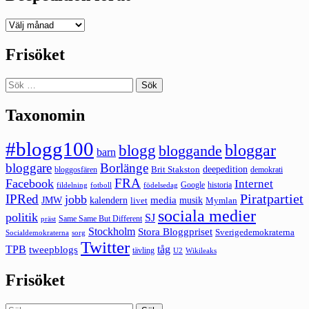
Deepedition
förut
Frisöket
Sök
efter:
Taxonomin
#blogg100
bloggar
blogg
bloggande
barn
bloggare
Borlänge
deepedition
Brit Stakston
bloggosfären
demokrati
FRA
Facebook
Internet
Google
historia
fildelning
fotboll
födelsedag
Piratpartiet
IPRed
jobb
kalendern
media
JMW
livet
musik
Mymlan
sociala medier
politik
SJ
Same Same But Different
präst
Stockholm
Stora Bloggpriset
Sverigedemokraterna
sorg
Socialdemokraterna
Twitter
TPB
tåg
tweepblogs
tävling
U2
Wikileaks
Frisöket
Sök