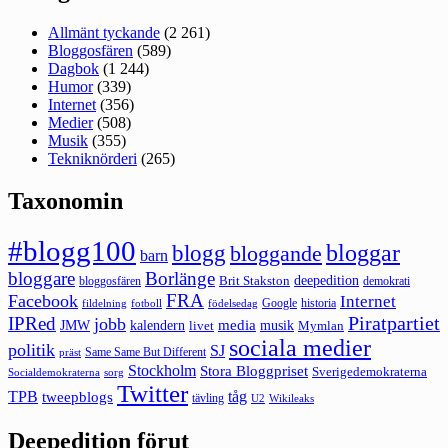
Allmänt tyckande
(2 261)
Bloggosfären
(589)
Dagbok
(1 244)
Humor
(339)
Internet
(356)
Medier
(508)
Musik
(355)
Tekniknörderi
(265)
Taxonomin
#blogg100
bloggar
blogg
bloggande
barn
bloggare
Borlänge
deepedition
Brit Stakston
bloggosfären
demokrati
FRA
Facebook
Internet
Google
historia
fildelning
fotboll
födelsedag
Piratpartiet
IPRed
jobb
kalendern
media
JMW
livet
musik
Mymlan
sociala medier
politik
SJ
Same Same But Different
präst
Stockholm
Stora Bloggpriset
Sverigedemokraterna
sorg
Socialdemokraterna
Twitter
TPB
tåg
tweepblogs
tävling
U2
Wikileaks
Deepedition förut