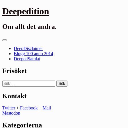
Gå
Deepedition
till
innehåll
Om allt det andra.
Primär
meny
DeepDisclaimer
Blogg 100 anno 2014
DeepedSamlat
Frisöket
Sök
efter:
Kontakt
Twitter
+
Facebook
+
Mail
Mastodon
Kategorierna