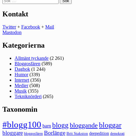
efter:
Kontakt
Twitter
+
Facebook
+
Mail
Mastodon
Kategorierna
Allmänt tyckande
(2 261)
Bloggosfären
(589)
Dagbok
(1 244)
Humor
(339)
Internet
(356)
Medier
(508)
Musik
(355)
Tekniknörderi
(265)
Taxonomin
#blogg100
bloggar
blogg
bloggande
barn
bloggare
Borlänge
deepedition
Brit Stakston
bloggosfären
demokrati