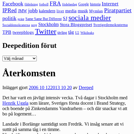
FRA
Facebook
Internet
Google
historia
fildelning
fotboll
födelsedag
Piratpartiet
IPRed
jobb
kalendern
media
JMW
livet
musik
Mymlan
sociala medier
politik
SJ
Same Same But Different
präst
Stockholm
Stora Bloggpriset
Sverigedemokraterna
sorg
Socialdemokraterna
Twitter
TPB
tåg
tweepblogs
tävling
U2
Wikileaks
Deepedition förut
Deepedition
förut
Återkomsten
Inlägget gjort
2006 10 12
2013 10 20
av
Deeped
Det har varit en jävligt intensiv vecka. Två dagar i Stockholm med
Henrik Uggla
som lärare, Sveriges första docent i Brand Strategy,
och boende på Zinkendamms Vandrarhem – och där snackar vi att
bo på logement…
Landade i Borlänge samtidigt som Fredrik. Vi insåg senare att vi
suttit på samma tåg i en timme.