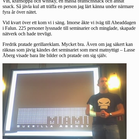
Vin, kräftsoppa och whisky, en massa branschsnack och annat
snack. Så jävla kul att träffa en person jag lärt känna under närmare
fyra år över nätet.
Vid kvart över ett kom vi i säng. Imorse åkte vi iväg till
Aheaddagen
i Falun. 225 personer lyssnade till seminarier och minglade, skapade
nätverk och hade trevligt.
Fredrik pratade gerillareklam. Mycket bra. Även om jag säkert kan
räknas som jävig kändes det seminariet som mest matnyttigt – Lasse
Åberg visade bara lite bilder och pratade om sig själv.